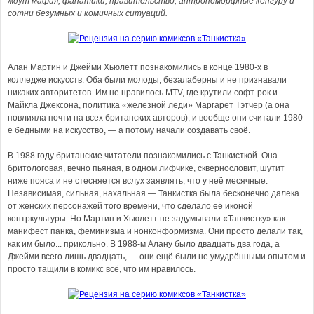
ждут мафия, фанатики, правительство, антропоморфные кенгуру и
сотни безумных и комичных ситуаций.
Алан Мартин и Джейми Хьюлетт познакомились в конце 1980-х в
колледже искусств. Оба были молоды, безалаберны и не признавали
никаких авторитетов. Им не нравилось MTV, где крутили софт-рок и
Майкла Джексона, политика «железной леди» Маргарет Тэтчер (а она
повлияла почти на всех британских авторов), и вообще они считали 1980-
е бедными на искусство, — а потому начали создавать своё.
В 1988 году британские читатели познакомились с Танкисткой. Она
бритологовая, вечно пьяная, в одном лифчике, сквернословит, шутит
ниже пояса и не стесняется вслух заявлять, что у неё месячные.
Независимая, сильная, нахальная — Танкистка была бесконечно далека
от женских персонажей того времени, что сделало её иконой
контркультуры. Но Мартин и Хьюлетт не задумывали «Танкистку» как
манифест панка, феминизма и нонконформизма. Они просто делали так,
как им было... прикольно. В 1988-м Алану было двадцать два года, а
Джейми всего лишь двадцать, — они ещё были не умудрёнными опытом и
просто тащили в комикс всё, что им нравилось.