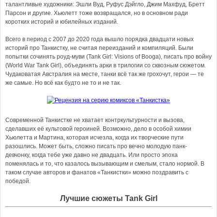
талантливые художники: Эшли Вуд, Руфус Дэйгло, Джим Махфуд, Бретт
Парсон и другие. Хьюлетт тоже возвращался, но в основном ради
коротких историй и юбилейных изданий.
Всего в период с 2007 до 2020 года вышло порядка двадцати новых
историй про Танкистку, не считая переизданий и компиляций. Были
попытки сочинять роуд-муви (Tank Girl: Visions of Booga), писать про войну
(World War Tank Girl), объединять арки в трилогии со сквозным сюжетом.
Чудаковатая Австралия на месте, танки всё так же грохочут, герои — те
же самые. Но всё как будто не то и не так.
Современной Танкистке не хватает контркультурности и вызова,
сделавших её культовой героиней. Возможно, дело в особой химии
Хьюлетта и Мартина, которая исчезла, когда их творческие пути
разошлись. Может быть, сложно писать про вечно молодую панк-
девчонку, когда тебе уже давно не двадцать. Или просто эпоха
поменялась и то, что казалось вызывающим и смелым, стало нормой. В
таком случае авторов и фанатов «Танкистки» можно поздравить с
победой.
Лучшие сюжеты Tank Girl