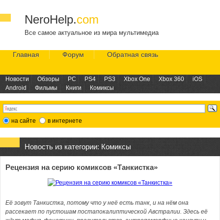
NeroHelp.
com
Все самое актуальное из мира мультимедиа
Главная
Форум
Обратная связь
Новости
Обзоры
PC
PS4
PS3
Xbox One
Xbox 360
iOS
Android
Фильмы
Книги
Комиксы
на сайте
в интернете
Новость из категории:
Комиксы
Рецензия на серию комиксов «Танкистка»
Её зовут Танкистка, потому что у неё есть танк, и на нём она
рассекает по пустошам постапокалиптической Австралии. Здесь её