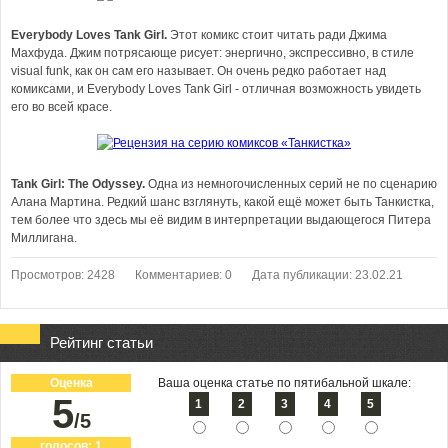
Everybody Loves Tank Girl.
Этот комикс стоит читать ради Джима
Махфуда. Джим потрясающе рисует: энергично, экспрессивно, в стиле
visual funk, как он сам его называет. Он очень редко работает над
комиксами, и Everybody Loves Tank Girl - отличная возможность увидеть
его во всей красе.
Tank Girl: The Odyssey.
Одна из немногочисленных серий не по сценарию
Алана Мартина. Редкий шанс взглянуть, какой ещё может быть Танкистка,
тем более что здесь мы её видим в интерпретации выдающегося Питера
Миллигана.
Просмотров: 2428
Комментариев: 0
Дата публикации: 23.02.21
Рейтинг статьи
Оценка
Ваша оценка статье по пятибальной шкале:
5
1
2
3
4
5
/5
голосов:
1