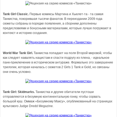
Tank Girl Classic.
Первые комиксы Мартина и Хьюлет-та - та самая
Танкистка, покорившая тысячи фанатов. В переиздании 2009 года
сюжеты собраны в порядке появления, а сборники дополнены
предисловиями и бонусными материалами, которые лучше погружают в
контекст и историю создания.
World War Tank Girl.
Танкистка попадает на поля Второй мировой, чтобы
как следует навалять нацистам и спасти подругу из плена, - идеальное
панк-приключение в историческом антураже. Формально это завершение
трилогии, которая началась с сюжетов 2 Girls 1 Tank и Gold, но связаны
они очень условно.
Tank Girl: Skidmarks.
Танкистка и другие обитатели пустоши
отправляются в безумную континентальную гонку, чтобы сорвать
большой куш. Оммаж «Безумному Максу», опубликованный на страницах
культового Judge Dredd Megazine.