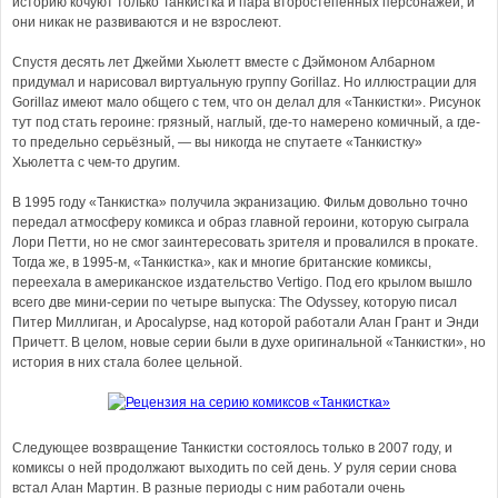
историю кочуют только Танкистка и пара второстепенных персонажей, и
они никак не развиваются и не взрослеют.
Спустя десять лет Джейми Хьюлетт вместе с Дэймоном Албарном
придумал и нарисовал виртуальную группу Gorillaz. Но иллюстрации для
Gorillaz имеют мало общего с тем, что он делал для «Танкистки». Рисунок
тут под стать героине: грязный, наглый, где-то намерено комичный, а где-
то предельно серьёзный, — вы никогда не спутаете «Танкистку»
Хьюлетта с чем-то другим.
В 1995 году «Танкистка» получила экранизацию. Фильм довольно точно
передал атмосферу комикса и образ главной героини, которую сыграла
Лори Петти, но не смог заинтересовать зрителя и провалился в прокате.
Тогда же, в 1995-м, «Танкистка», как и многие британские комиксы,
переехала в американское издательство Vertigo. Под его крылом вышло
всего две мини-серии по четыре выпуска: The Odyssey, которую писал
Питер Миллиган, и Apocalypse, над которой работали Алан Грант и Энди
Причетт. В целом, новые серии были в духе оригинальной «Танкистки», но
история в них стала более цельной.
Следующее возвращение Танкистки состоялось только в 2007 году, и
комиксы о ней продолжают выходить по сей день. У руля серии снова
встал Алан Мартин. В разные периоды с ним работали очень