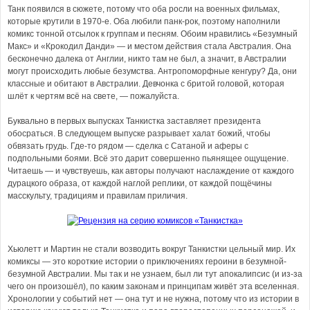
Танк появился в сюжете, потому что оба росли на военных фильмах,
которые крутили в 1970-е. Оба любили панк-рок, поэтому наполнили
комикс тонной отсылок к группам и песням. Обоим нравились «Безумный
Макс» и «Крокодил Данди» — и местом действия стала Австралия. Она
бесконечно далека от Англии, никто там не был, а значит, в Австралии
могут происходить любые безумства. Антропоморфные кенгуру? Да, они
классные и обитают в Австралии. Девчонка с бритой головой, которая
шлёт к чертям всё на свете, — пожалуйста.
Буквально в первых выпусках Танкистка заставляет президента
обосраться. В следующем выпуске разрывает халат божий, чтобы
обвязать грудь. Где-то рядом — сделка с Сатаной и аферы с
подпольными боями. Всё это дарит совершенно пьянящее ощущение.
Читаешь — и чувствуешь, как авторы получают наслаждение от каждого
дурацкого образа, от каждой наглой реплики, от каждой пощёчины
масскульту, традициям и правилам приличия.
Хьюлетт и Мартин не стали возводить вокруг Танкистки цельный мир. Их
комиксы — это короткие истории о приключениях героини в безумной-
безумной Австралии. Мы так и не узнаем, был ли тут апокалипсис (и из-за
чего он произошёл), по каким законам и принципам живёт эта вселенная.
Хронологии у событий нет — она тут и не нужна, потому что из истории в