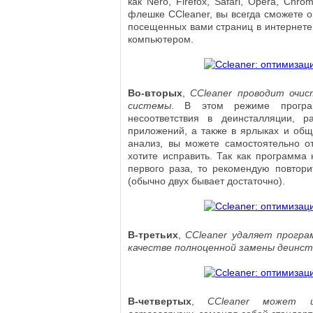
как Nero, Firefox, Safari, Opera, Chro
флешке CCleaner, вы всегда сможете о
посещенных вами страниц в интернете,
компьютером.
Во-вторых
,
CCleaner проводит очис
системы
. В этом режиме програ
несоответствия в деинсталляции, р
приложений, а также в ярлыках и об
анализ, вы можете самостоятельно о
хотите исправить. Так как программа 
первого раза, то рекомендую повтори
(обычно двух бывает достаточно).
В-третьих
,
CCleaner удаляет прогр
качестве полноценной замены деинс
В-четвертых
,
CCleaner может 