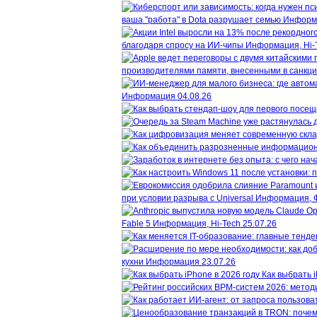
ваша "работа" в Dota разрушает семью
Информ
благодаря спросу на ИИ-чипы
Информация, Hi-
производителями памяти, внесенными в санкц
Информация
04.08.26
при условии разрыва с Universal
Информация, 
Fable 5
Информация, Hi-Tech
25.07.26
кухни
Информация
23.07.26
Как выбрать i