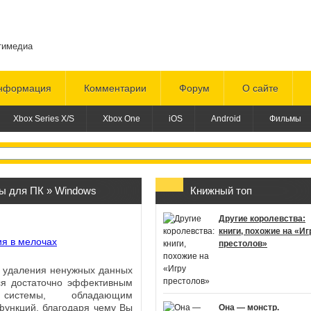
тимедиа
нформация
Комментарии
Форум
О сайте
Xbox Series X/S
Xbox One
iOS
Android
Фильмы
ы для ПК
»
Windows
Книжный топ
Другие королевства:
книги, похожие на «Иг
престолов»
я удаления ненужных данных
тся достаточно эффективным
 системы, обладающим
ункций, благодаря чему Вы
Она — монстр.