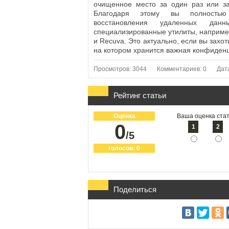
очищенное место за один раз или за
Благодаря этому вы полностью 
восстановления удаленных да
специализированные утилиты, например,
и Recuva. Это актуально, если вы захот
на котором хранится важная конфиде
Просмотров: 3044
Комментариев: 0
Дат
Рейтинг статьи
Оценка
Ваша оценка стат
0
1
2
/5
голосов:
0
Поделиться