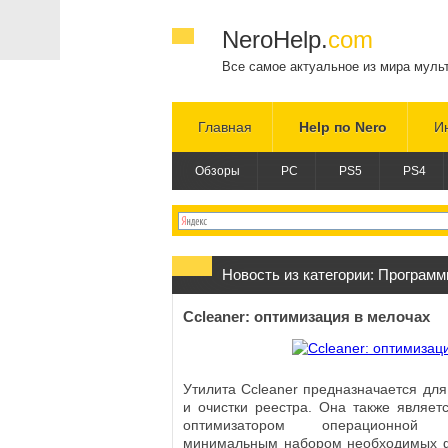
NeroHelp.
com
Все самое актуальное из мира муль
Главная
Help по Nero
И
Обзоры
PC
PS5
PS4
Новость из категории:
Программ
Ccleaner: оптимизация в мелочах
Утилита Ccleaner предназначается дл
и очистки реестра. Она также являе
оптимизатором операционной
минимальным набором необходимых ф