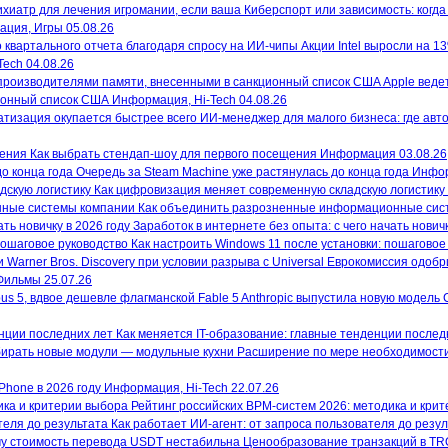
хардкорной экшен-RPG Elden Ring....
Киберспорт или зависимость: когда
ация, Игры
05.08.26
Акции Intel выросли на 1
Город из пара - Карлос Руис Сафон
Tech
04.08.26
Сборник рассказов о мифической
Apple веде
Sony Pictures выбрала режиссеров
барселонской библиотеке, известно
ионный список США
Информация, Hi-Tech
04.08.26
для экранизации Metal Gear Solid
В
по вселенной «Кладбища забытых
ИИ-менеджер для малого бизнеса: где авт
Голливуде продолжает жить идея
книг». Часть рассказов...
создания масштабной экранизации
Как выбрать стендап-шоу для первого посещения
Информация
03.08.26
культовой серии стелс-экшенов Metal
Очередь за Steam Machine уже растянулась до конца года
Инфор
Gear Solid,...
Как цифровизация меняет современную складскую логистику
Клинок Тишалла - Мэтью Стовер
Как объединить разрозненные информационные сис
Минуло шесть лет с тех пор, как
Заработок в интернете без опыта: с чего начать новичк
прославленный убийца Кейн соверш
Как настроить Windows 11 после установки: пошаговое
Paramount приобрела Warner Bros.
то, что считалось невозможным,
Еврокомиссия одобри
Компания Paramount Skydance Corp.
разрушив планы...
Фильмы
25.07.26
завершила сделку по приобретению
Anthropic выпустила новую модель 
Warner Bros. Discovery, заплатив 2,8
миллиарда...
Как меняется IT-образование: главные тенденции послед
Расширение по мере необходимости
Вайолет, созданная из шипов - Джи
Чэнь
«Из грязи в князи» — так можн
Phone в 2026 году
Информация, Hi-Tech
22.07.26
обозначить жизнь героини. Нищая
Рейтинг российских BPM-систем 2026: методика и кри
девочка Вайолет, руководствуясь
Как работает ИИ-агент: от запроса пользователя до резу
Режиссер сериала «Чернобыль»
вещими снами, спасла от...
присоединился к проекту Netflix по
Ценообразование транзакций в TR