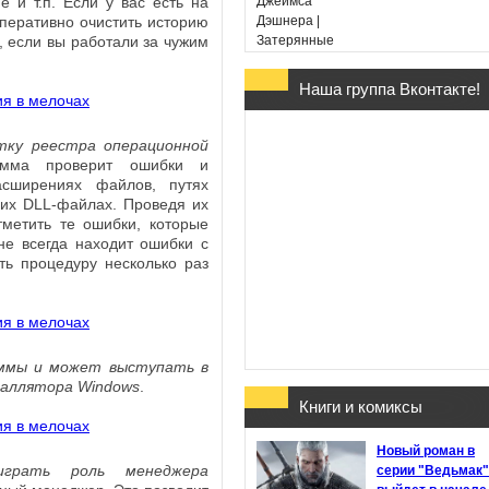
me и т.п. Если у вас есть на
перативно очистить историю
 если вы работали за чужим
Наша группа Вконтакте!
Гарри Поттер и Дары
Смерти - Дж. К. Ролин
(в переводе Марии
тку реестра операционной
Спивак)
мма проверит ошибки и
асширениях файлов, путях
щих DLL-файлах. Проведя их
тметить те ошибки, которые
не всегда находит ошибки с
ть процедуру несколько раз
Хроники Этории. Тени
прошлого - Михаил
Костин
аммы и может выступать в
таллятора Windows
.
Книги и комиксы
Здесь обитают
Новый роман в
призраки - Джон Бойн
играть роль менеджера
серии "Ведьмак"