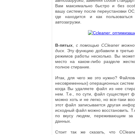
автозагрузки
, заменяя собой стандар
Вам максимально быстро и без особ
вашу систему после переустановки ОС, 
где находится и как пользоватьс
автозагрузки.
В-пятых
,
с помощью CCleaner можно
диск
. Эту функцию добавили в треть
режимов работы несколько. Вы может
место на каком-либо разделе жестк
полное стирание.
Итак, для чего же это нужно? Файло
несовременных) операционных систем у
когда Вы удаляете файл из нее стир
нем. Т.е., по сути, файл существует 
можно хоть и не легко, но все-таки во
этот файл записывается другая инфор
исходный файл можно восстановить. Т.
по вкусу людям, переживающим за 
данных.
Стоит так же сказать, что CCleane