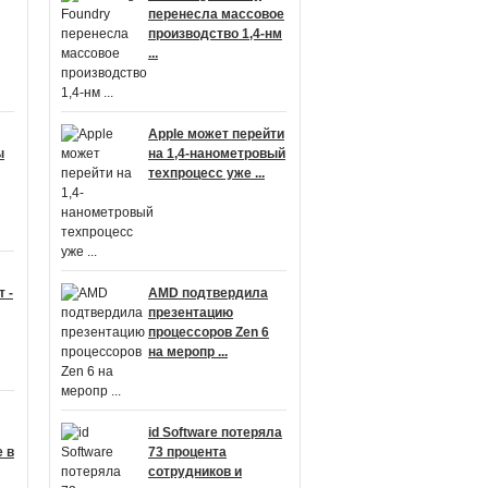
перенесла массовое
производство 1,4-нм
...
Apple может перейти
ы
на 1,4-нанометровый
техпроцесс уже ...
 -
AMD подтвердила
презентацию
процессоров Zen 6
на меропр ...
id Software потеряла
 в
73 процента
сотрудников и