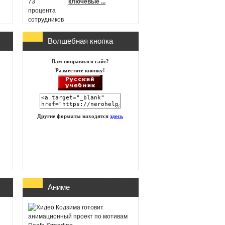
ключевые ...
Волшебная кнопка
г
Microsoft
Вам понравился сайт?
анонсировала новые
Разместите кнопку!
игры в Xbox Game
Pass на п ...
Другие форматы находятся
здесь
id Software работает
над новой частью
DOOM
Глава Xbox
Аниме
представила план
восстановления
бизнеса посл ...