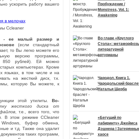
ьно ускорить работу вашего
Пробуждение /
Monstress, Vol. 1:
Awakening
мы Ccleaner
Во главе «Круглого
ы - ее малый размер и
Стола»: метаморфоз
основе
(если стандартный
литературной
ет, то Вы легко можете его
артурианы
льную версию программы,
 850 рублей). Ей можно
старых компьютерах. Кроме
х языках, в том числе и на
вать на жесткий диск, т.к.
Чародол. Книга 1.
ммы, которую Вы можете, к
Чародольский браслет
Наталья Щерба
ункции этой утилиты.
Во-
тку жесткого диска от
 файлов
, т.е., всего того, что
. В этом режиме CCleaner
«Бегущий по
 Windows, буфер обмена,
лабиринту» Джеймса
ные и т.д. Также она удалит
Дэшнера | Затерянные
документов таких программ,
хаосе