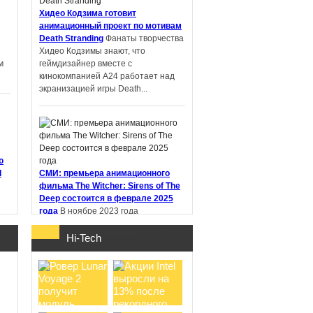
Хидео Кодзима готовит
анимационный проект по мотивам
Death Stranding
Фанаты творчества
PIN-UP: что
Хидео Кодзимы знают, что
проверить перед
м
геймдизайнер вместе с
регистрацией и
кинокомпанией A24 работает над
первым депоз ...
экранизацией игры Death...
Samsung работает
ю
над новыми
d
СМИ: премьера анимационного
наушниками Galaxy
фильма The Witcher: Sirens of The
Buds с не ...
Deep состоится в феврале 2025
года
В ноябре 2023 года
стриминговый сервис Netflix
анонсировал анимационный фильм
Hi-Tech
"Ведьмак: Сирены глубин" (The
Witcher:...