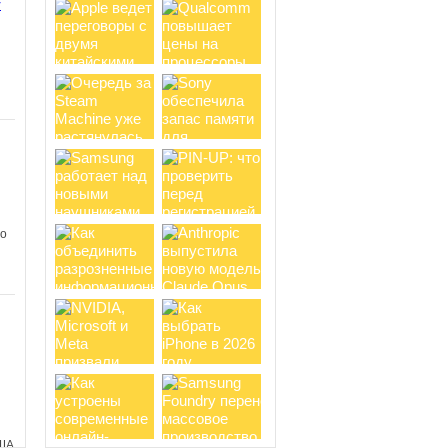
y
о
Новый хит от Netflix:
ом
анимационный сериал Terminator
Zero получает восторженные
отзывы зрителей
Несколько дней
назад на стриминговом сервисе
Netflix состоялась премьера
анимационного сериала Terminator
Zero от...
 о
и
в
о
Вселенная Cyberpunk 2077
обзаведется анимационными
проектами, но ждать второй сезон
Edgerunners не стоит
В сентябре
2022 года на Netflix вышел аниме-
сериал Cyberpunk: Edgerunners,
получивший 100% свежести от
критиков и 95%...
ША