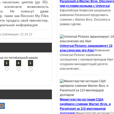
Paramount и Warner Bros. Discover
 несколько циклов (до 35).
получил роман, написанный с
при условии разрыва с Universal
исключите возможность
помощью ИИ
Профессор Пекинског
Европейская Комиссия разрешила
нных. Не помогут даже
университета Шэнь Ян получил
компании Paramount продолжить
 такие как Reсover My Files
престижную награду на литературн
слияние с Warner Bros. Discovery в
ите продать свой rвинчестер,
конкурсе в Китае. Но оказалось,...
рамках сделки...
нциальная информация.
а публикации: 22.10.13
Universal Pictures экранизирует 10
классических игр Atari
Компания
Автор фанфиков по «Властелину
Universal Pictures заключила
колец» подал в суд на Amazon и
ье по пятибальной шкале:
соглашение с игровым брендом Atari
теперь должен выплатить компани
3
4
5
создании киноадаптаций десяти
$134 тысяч
Деметрий Полихрон,
классических...
обвинивший Amazon и Tolkien Estate 
том, что компании украли идеи из ег
фанфика по «Властелину...
Министерство юстиции США
одобрило слияние Warner Bros. и
Apple экранизирует серию научно-
Paramount за 110 миллиардов
фантастических книг «Дневники
долларов
Министерство юстиции С