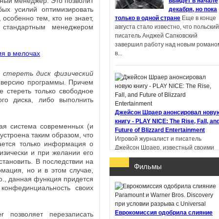
тный менеджер. Это позволит
выйдет в начале
ых усилий оптимизировать
декабря, но пока
особенно тем, кто не знает,
только в одной стране
Еще в конце
Пандемониум. Город
я стандартным менеджером
августа стало известно, что польский
тёмных секретов -
писатель Анджей Сапковский
Евгений Гаглоев
завершил работу над новым романо
в...
 стереть диск физический
ю версию программы. Причем
е стереть только свободное
Ученик рейнджера.
ого диска, либо выполнить
Руины Горлана - Джон
Фланаган
Джейсон Шраер анонсировал нову
книгу - PLAY NICE: The Rise, Fall, an
вая система современных (и
Future of Blizzard Entertainment
строена таким образом, что
Игровой журналист и писатель
ается только информация о
Джейсон Шраер, известный своими
физически и при желании его
книгами «Кровь, пот и пиксели» и
сстановить. В последствии на
«Нажми RESET»,...
Фильмы
мация, но и в этом случае,
о., данная функция придется
конфединциальность своих
Еврокомиссия одобрила слияние
r позволяет перезаписать
В Китае литературную премию