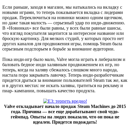
Если раньше, заходя в магазин, мы натыкались на вкладку с
новыми играми, то теперь показывается вкладка с лидерами
продаж. Переключиться на новинки можно одним щелчком,
но даже такая малость — серьезный удар по инди-движению.
В «Новинках» все были равны, у всех были равные шансы,
что взгляд покупателя зацепится за интересное название или
броскую картинку. Для мелких студий, у которых просто нет
других каналов для продвижения игры, помощь Steam была
серьезным подспорьем в борьбе за внимание аудитории.
Пока инди-игр было мало, Valve могла играть в либерализм и
баловать бедное инди халявным продвижением их игр, но
теперь, когда на халяву сбежалось слишком много народа,
настала пора закрывать лавочку. Теперь инди-разработчикам
придется драться за внимание пользователей Steam так же, как
и в других местах: не искать халявы, тратиться на рекламу и
пиар- кампании, повышать качество продукта.
Valve откладывает начало продаж Steam Machines до 2015
года. Причина — все еще дорабатывают свой чудо-
геймпад. Опыты на людях показали, что он пока не
идеален. Придется подождать!