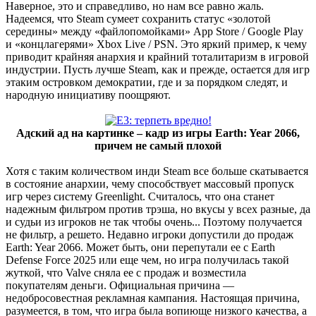
Наверное, это и справедливо, но нам все равно жаль.
Надеемся, что Steam сумеет сохранить статус «золотой
середины» между «файлопомойками» Арр Store / Google Play
и «концлагерями» Xbox Live / PSN. Это яркий пример, к чему
приводит крайняя анархия и крайний тоталитаризм в игровой
индустрии. Пусть лучше Steam, как и прежде, остается для игр
этаким островком демократии, где и за порядком следят, и
народную инициативу поощряют.
Адский ад на картинке – кадр из игры Earth: Year 2066,
причем не самый плохой
Хотя с таким количеством инди Steam все больше скатывается
в состояние анархии, чему способствует массовый пропуск
игр через систему Greenlight. Считалось, что она станет
надежным фильтром против трэша, но вкусы у всех разные, да
и судьи из игроков не так чтобы очень... Поэтому получается
не фильтр, а решето. Недавно игроки допустили до продаж
Earth: Year 2066. Может быть, они перепутали ее с Earth
Defense Force 2025 или еще чем, но игра получилась такой
жуткой, что Valve сняла ее с продаж и возместила
покупателям деньги. Официальная причина —
недобросовестная рекламная кампания. Настоящая причина,
разумеется, в том, что игра была вопиюще низкого качества, а