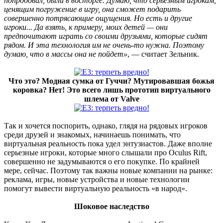
попробовал, были в восторге. Думаю, что серьезным игрокам,
ценящим погружение в игру, она сможет подарить
совершенно потрясающие ощущения. Но есть и другие
игроки... Да взять, к примеру, моих детей — они
предпочитают играть со своими друзьями, которые сидят
рядом. И эта технология им не очень-то нужна. Поэтому
думаю, что в массы она не пойдет»
, — считает Зельник.
Что это? Модная сумка от Гуччи? Мутировавшая божья
коровка? Нет! Это всего лишь прототип виртуального
шлема от Valve
Так и хочется поспорить, однако, глядя на рядовых игроков
среди друзей и знакомых, начинаешь понимать, что
виртуальная реальность пока удел энтузиастов. Даже вполне
серьезные игроки, которые много слышали про Oculus Rift,
совершенно не задумываются о его покупке. По крайней
мере, сейчас. Поэтому так важны новые компании на рынке:
реклама, игры, новые устройства и новые технологии
помогут вывести виртуальную реальность «в народ».
Шоковое наследство