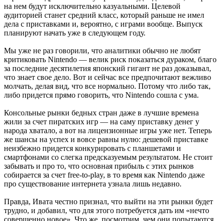
на нем будут исключительно казуальными. Целевой
аудиторией станет средний класс, который раньше не имел
дела с приставками и, вероятно, с играми вообще. Выпуск
планируют начать уже в следующем году.
Мы уже не раз говорили, что аналитики обычно не любят
критиковать Nintendo — велик риск показаться дураком, благо
за последние десятилетия японский гигант не раз доказывал,
что знает свое дело. Вот и сейчас все предпочитают вежливо
молчать, делая вид, что все нормально. Потому что либо так,
либо придется прямо говорить, что Nintendo сошла с ума.
Консольные рынки бедных стран даже в лучшие времена
жили за счет пиратских игр — на саму приставку денег у
народа хватало, а вот на лицензионные игры уже нет. Теперь
же шансы на успех и вовсе равны нулю: дешевой приставке
неизбежно придется конкурировать с планшетами и
смартфонами со слегка предсказуемым результатом. Не стоит
забывать и про то, что основная прибыль с этих рынков
собирается за счет free-to-play, в то время как Nintendo даже
про существование интернета узнала лишь недавно.
Правда, Ивата честно признал, что выйти на эти рынки будет
трудно, и добавил, что для этого потребуется дать им «нечто
совершенно новое». Что же, посмотрим, чем они попытаются