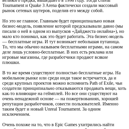
великого предка, вышедшего в 1998 году. Тогда Unreal
Tournament и Quake 3 Arena фактически создали массовый
рынок сетевых шутеров, поделив его между собой.
Но это не главное. Главным будет принципиально новая
бизнес-модель, появление которой предсказывали давно (мы
писали о ней в одном из выпусков «Дайджеста онлайна»), но
мало кто понимал, как это будет работать. Эта бизнес-модель
— бесплатные игры. И тут возникает небольшая путаница.
То, что мы обычно называем бесплатными играми, на самом
деле лишь условно-бесплатные. В них есть реклама или
игровые магазины, где разработчики продают всякие
плюшки.
В то же время существуют полностью бесплатные игры. На
мобильном рынке или среди инди такое встречается, да и
среди крупных проектов можно вспомнить Path of Exile, чьи
создатели принципиально отказываются продавать вещи, хоть
как-то влияющие на геймплей. Но все они существуют на
очень ненадежной основе — на пожертвованиях, хорошей
репутации разработчиков, совести пользователей. Именно
таким будет и новый Unreal Tournament. За одним
исключением.
Очень похоже на то, что в Epic Games ухитрились найти