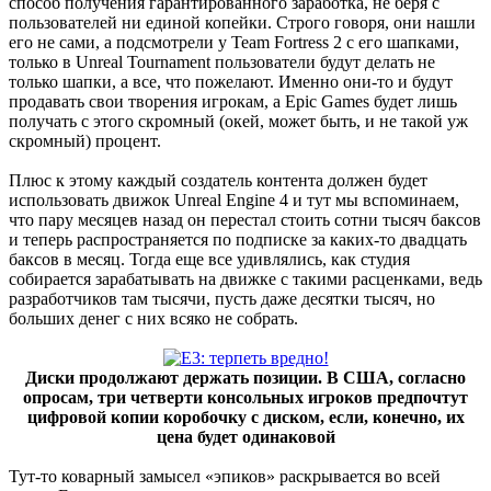
способ получения гарантированного заработка, не беря с
пользователей ни единой копейки. Строго говоря, они нашли
его не сами, а подсмотрели у Team Fortress 2 с его шапками,
только в Unreal Tournament пользователи будут делать не
только шапки, а все, что пожелают. Именно они-то и будут
продавать свои творения игрокам, a Epic Games будет лишь
получать с этого скромный (окей, может быть, и не такой уж
скромный) процент.
Плюс к этому каждый создатель контента должен будет
использовать движок Unreal Engine 4 и тут мы вспоминаем,
что пару месяцев назад он перестал стоить сотни тысяч баксов
и теперь распространяется по подписке за каких-то двадцать
баксов в месяц. Тогда еще все удивлялись, как студия
собирается зарабатывать на движке с такими расценками, ведь
разработчиков там тысячи, пусть даже десятки тысяч, но
больших денег с них всяко не собрать.
Диски продолжают держать позиции. В США, согласно
опросам, три четверти консольных игроков предпочтут
цифровой копии коробочку с диском, если, конечно, их
цена будет одинаковой
Тут-то коварный замысел «эпиков» раскрывается во всей