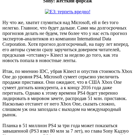
Sony: жесткий форсаж
Ну что же, хватит глумиться над Microsoft, ей и без того
нелегко. Главное, что будет дальше. Сами мы долгосрочных
прогнозов делать не будем, тем более что у нас есть прогноз
экспертов-аналитиков из компании International Data
Corporation. Хотя прогноз долгосрочный, на пару лет вперед,
его авторы сумели сразу заручиться доверием читателей,
предсказав «отставку» Kinect за неделю до того, как эта
новость попала в новостные ленты.
Итак, по мнению IDC, убрав Kinect и опустив стоимость Xbox
One до уровня PS4, Microsoft сумеет серьезно увеличить
продажи приставки. Они ожидают, что в США Xbox One
сумеет догнать конкурента, а к концу 2016 года даже
перегнать. Однако к этому времени PS4 будет уверенно
лидировать в мировом зачете, распродав 51 млн. приставок.
Насколько отстанет от него Xbox One, сказать сложно,
слишком уж она запоздала с выходом на международный
рынок.
Планка в 51 миллион PS4 за три года может показаться
завышенной (PS3 взял 80 млн за 7 лет), но глава Sony Кадзуо