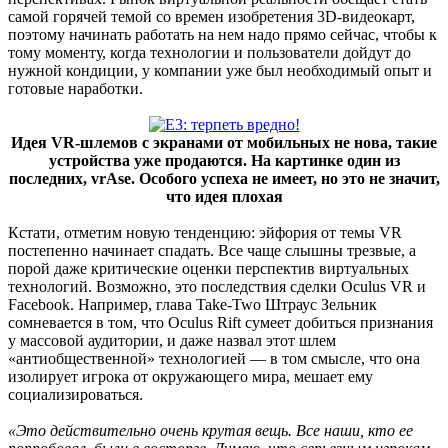
самой горячей темой со времен изобретения 3D-видеокарт,
поэтому начинать работать на нем надо прямо сейчас, чтобы к
тому моменту, когда технологии и пользователи дойдут до
нужной кондиции, у компании уже был необходимый опыт и
готовые наработки.
Идея VR-шлемов с экранами от мобильных не нова, такие
устройства уже продаются. На картинке один из
последних, vrAse. Особого успеха не имеет, но это не значит,
что идея плохая
Кстати, отметим новую тенденцию: эйфория от темы VR
постепенно начинает спадать. Все чаще слышны трезвые, а
порой даже критические оценки перспектив виртуальных
технологий. Возможно, это последствия сделки Oculus VR и
Facebook. Например, глава Take-Two Штраус Зельник
сомневается в том, что Oculus Rift сумеет добиться признания
у массовой аудитории, и даже назвал этот шлем
«антиобщественной» технологией — в том смысле, что она
изолирует игрока от окружающего мира, мешает ему
социализироваться.
«Это действительно очень крутая вещь. Все наши, кто ее