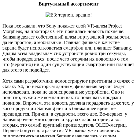
Виртуальный ассортимент
Пока все ждали, что Sony покажет свой VR-шлем Project
Morpheus, на просторах Сети появилась новость похлеще:
Samsung делает собственный шлем виртуальной реальности,
да не простой, а мобильный. Главная фишка: в качестве
экрана будет использоваться смартфон или планшет Samsung.
Дадим всем владельцам сих устройств ровно три секунды,
чтобы порадоваться, после чего огорчим их новостью о том,
что (вероятно) ни один существующий смартфон или планшет
для этого не подойдет.
Хотя сами разработчики демонстрируют прототипы в связке с
Galaxy S4, по некоторым данным, финальная версия будет
использовать пока не анонсированные устройства. Оно и
понятно, нужно же компании как-то повышать продажи
новинок. Впрочем, эта новость должна порадовать даже тех, у
кого продукции Samsung нет и в ближайшее время не
предвидится. Причин, в сущности, всего две. Во-первых, у
Samsung очень много денег и крутых лабораторий, а во-
вторых, это самый крупный производитель OLED-матриц.
Первые бонусы для развития VR-рынка уже появились:
дипломатическая миссия Samsung наведалась к своим