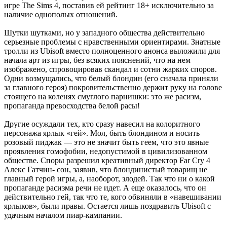
игре The Sims 4, поставив ей рейтинг 18+ исключительно за
наличие однополых отношений.
Шутки шутками, но у западного общества действительно
серьезные проблемы с нравственными ориентирами. Знатные
тролли из Ubisoft вместо полноценного анонса выложили для
начала арт из игры, без всяких пояснений, что на нем
изображено, спровоцировав скандал и сотни жарких споров.
Одни возмущались, что белый блондин (его сначала приняли
за главного героя) покровительственно держит руку на голове
стоящего на коленях смуглого парнишки: это же расизм,
пропаганда превосходства белой расы!
Другие осуждали тех, кто сразу навесил на колоритного
персонажа ярлык «гей». Мол, быть блондином и носить
розовый пиджак — это не значит быть геем, что это явные
проявления гомофобии, недопустимой в цивилизованном
обществе. Споры разрешил креативный директор Far Cry 4
Алекс Гатчин- сон, заявив, что блондинистый товарищ не
главный герой игры, а, наоборот, злодей. Так что ни о какой
пропаганде расизма речи не идет. А еще оказалось, что он
действительно гей, так что те, кого обвиняли в «навешивании
ярлыков», были правы. Остается лишь поздравить Ubisoft с
удачным началом пиар-кампании.