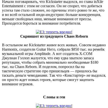
Начали поговаривать, что Kickstarter выдохся, но глава inXile
Entertainment с этим не согласен. Он не спорит, что добиться
успеха там стало сложнее, но причины этого ровно те же, что
и во всей остальной инди-индустрии: больше конкуренция,
меньше свободных ниш, меньше внимания от прессы.
Приходится бороться за внимание потребителя.
Скриншот из грядущего Chaos Reborn
В остальном же Kickstarter живее всех живых. Совсем недавно
Harmonix, создатели Guitar Него, собрали $850 тыс. на ремейк
музыкальной игры Amplitude. А вот создатель Х-СОМ
Джулиан Гэллоп жалуется, что ему едва хватило запаса
репутации, чтобы собрать минимально необходимые $180
тыс. на Chaos Reborn. И поделом, попросил бы на
тактическую стратегию про пришельцев — пришлось бы
таскать деньги чемоданами. Так что «Кикстартер» не выдохся,
он просто ждет новых героев, которые смогут зацепить
внимание игроков.
Слоны и геи