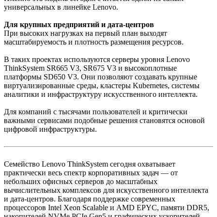
универсальных в линейке Lenovo.
Для крупных предприятий и дата-центров
При высоких нагрузках на первый план выходят
масштабируемость и плотность размещения ресурсов.
В таких проектах используются серверы уровня Lenovo
ThinkSystem SR665 V3, SR675 V3 и высокоплотные
платформы SD650 V3. Они позволяют создавать крупные
виртуализированные среды, кластеры Kubernetes, системы
аналитики и инфраструктуру искусственного интеллекта.
Для компаний с тысячами пользователей и критически
важными сервисами подобные решения становятся основой
цифровой инфраструктуры.
Семейство Lenovo ThinkSystem сегодня охватывает
практически весь спектр корпоративных задач — от
небольших офисных серверов до масштабных
вычислительных комплексов для искусственного интеллекта
и дата-центров. Благодаря поддержке современных
процессоров Intel Xeon Scalable и AMD EPYC, памяти DDR5,
накопителей NVMe PCIe Gen5 и графических ускорителей