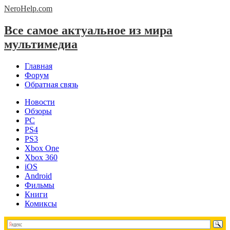
NeroHelp.
com
Все самое актуальное из мира
мультимедиа
Главная
Форум
Обратная связь
Новости
Обзоры
PC
PS4
PS3
Xbox One
Xbox 360
iOS
Android
Фильмы
Книги
Комиксы