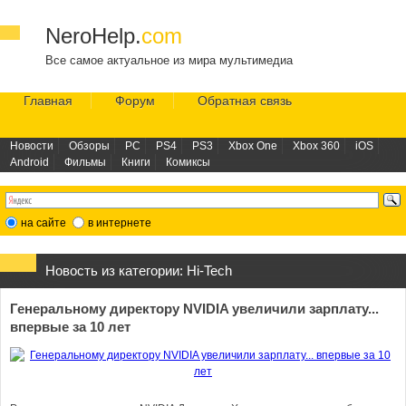
NeroHelp.
com
Все самое актуальное из мира мультимедиа
Главная
Форум
Обратная связь
Новости
Обзоры
PC
PS4
PS3
Xbox One
Xbox 360
iOS
Android
Фильмы
Книги
Комиксы
на сайте
в интернете
Новость из категории:
Hi-Tech
Генеральному директору NVIDIA увеличили зарплату...
впервые за 10 лет