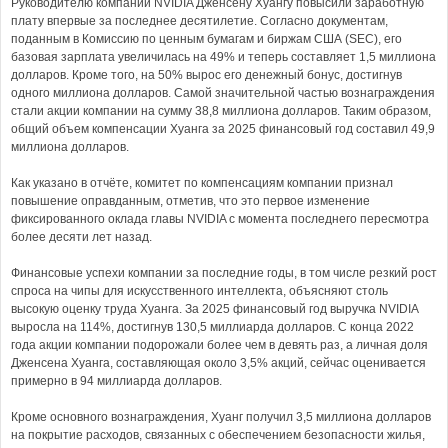
Руководителю компании NVIDIA Дженсену Хуангу повысили заработную
плату впервые за последнее десятилетие. Согласно документам,
поданным в Комиссию по ценным бумагам и биржам США (SEC), его
базовая зарплата увеличилась на 49% и теперь составляет 1,5 миллиона
долларов. Кроме того, на 50% вырос его денежный бонус, достигнув
одного миллиона долларов. Самой значительной частью вознаграждения
стали акции компании на сумму 38,8 миллиона долларов. Таким образом,
общий объем компенсации Хуанга за 2025 финансовый год составил 49,9
миллиона долларов.
Как указано в отчёте, комитет по компенсациям компании признал
повышение оправданным, отметив, что это первое изменение
фиксированного оклада главы NVIDIA с момента последнего пересмотра
более десяти лет назад.
Финансовые успехи компании за последние годы, в том числе резкий рост
спроса на чипы для искусственного интеллекта, объясняют столь
высокую оценку труда Хуанга. За 2025 финансовый год выручка NVIDIA
выросла на 114%, достигнув 130,5 миллиарда долларов. С конца 2022
года акции компании подорожали более чем в девять раз, а личная доля
Дженсена Хуанга, составляющая около 3,5% акций, сейчас оценивается
примерно в 94 миллиарда долларов.
Кроме основного вознаграждения, Хуанг получил 3,5 миллиона долларов
на покрытие расходов, связанных с обеспечением безопасности жилья,