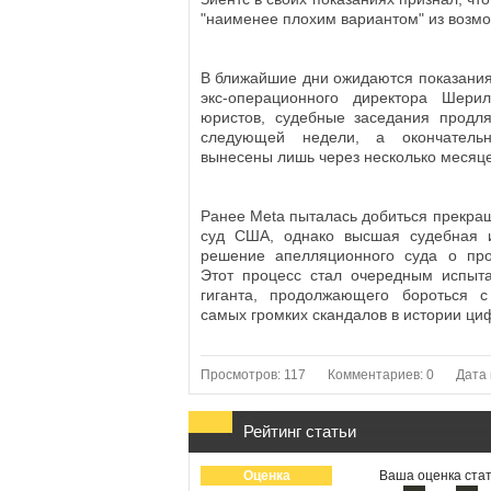
"наименее плохим вариантом" из возм
В ближайшие дни ожидаются показания
экс-операционного директора Шери
юристов, судебные заседания продл
следующей недели, а окончатель
вынесены лишь через несколько месяце
Ранее Meta пыталась добиться прекра
суд США, однако высшая судебная и
решение апелляционного суда о про
Этот процесс стал очередным испыта
гиганта, продолжающего бороться с
самых громких скандалов в истории ци
Просмотров: 117
Комментариев: 0
Дата 
Рейтинг статьи
Оценка
Ваша оценка стат