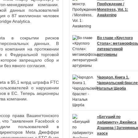
Пробуждение /
п-менеджерам компании.
Monstress, Vol. 1:
кой данных пользователей
Awakening
ция о 87 миллионах человек
idge Analytica.
eta в сокрытии рисков
Во главе «Круглого
 персональных данных. В
Стола»: метаморфоз
что компания на протяжении
литературной
е с Федеральной торговой
артурианы
 которое запрещало сбор и
 без явного согласия.
Чародол. Книга 1.
eta в $5,1 млрд штрафа FTC
Чародольский браслет
пользователей о нарушении
Наталья Щерба
фов в ЕС. Теперь акционеры
тва компании.
ссор права Вашингтонского
«Бегущий по
 что "заявления Facebook о
лабиринту» Джеймса
одили пользователей в
Дэшнера | Затерянные
 директоров Meta Джеффри
хаосе
о урегулирование с FTC было