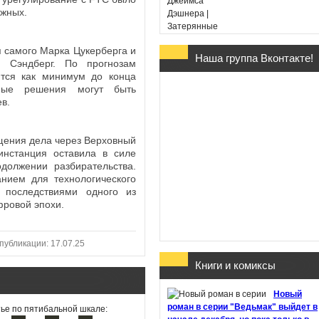
ожных.
 самого Марка Цукерберга и
Наша группа Вконтакте!
л Сэндберг. По прогнозам
Гарри Поттер и Дары
ятся как минимум до конца
Смерти - Дж. К. Ролин
ные решения могут быть
(в переводе Марии
в.
Спивак)
щения дела через Верховный
нстанция оставила в силе
должении разбирательства.
нием для технологического
 последствиями одного из
Хроники Этории. Тени
фровой эпохи.
прошлого - Михаил
Костин
публикации: 17.07.25
Книги и комиксы
Здесь обитают
Новый
призраки - Джон Бойн
роман в серии "Ведьмак" выйдет в
ье по пятибальной шкале: