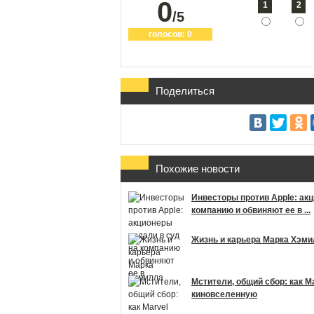
0
1
2
/5
голосов:
0
Поделиться
Похожие новости
Инвесторы против Apple: ак
компанию и обвиняют ее в ...
Жизнь и карьера Марка Хэм
Мстители, общий сбор: как M
киновселенную