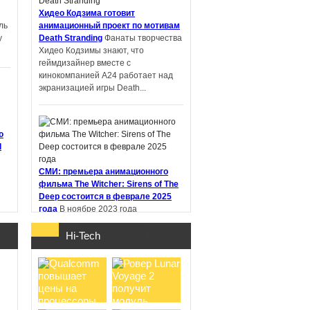
Хидео Кодзима готовит
ль
анимационный проект по мотивам
у
Death Stranding
Фанаты творчества
Хидео Кодзимы знают, что
Samsung работает
геймдизайнер вместе с
над новыми
кинокомпанией A24 работает над
наушниками Galaxy
экранизацией игры Death...
Buds с не ...
ю
d
Глава Xbox Аша
Шарма вошла в
СМИ: премьера анимационного
рабочую группу ФРС
фильма The Witcher: Sirens of The
по влия ...
Deep состоится в феврале 2025
года
В ноябре 2023 года
стриминговый сервис Netflix
анонсировал анимационный фильм
Hi-Tech
"Ведьмак: Сирены глубин" (The
Witcher:...
о