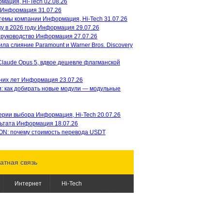
мация, Hi-Tech
02.08.26
Информация
31.07.26
темы компании
Информация, Hi-Tech
31.07.26
у в 2026 году
Вышел первый трейлер аниме
Информация
29.07.26
 руководство
«Терминатор Зеро»
Информация
27.07.26
Netflix
ла слияние Paramount и Warner Bros. Discovery
представил первый тизер-трейлер
будущего аниме - «Терминатор
Claude Opus 5, вдвое дешевле флагманской
Зеро» / Terminator: Zero. Премьера 8
ую
эпизодов...
ду
них лет
Информация
23.07.26
l
ий
: как добирать новые модули — модульные
ю
Аниме "Подземелье
вкусностей" от Studio Trigger и
Netflix получит второй сезон
терии выбора
Информация, Hi-Tech
20.07.26
мет
Аниме-адаптация манги
льтата
Информация
18.07.26
"Подземелье вкусностей"/Delicious
ON: почему стоимость перевода USDT
in Dungeon от студии Trigger и
Netflix получит продолжение....
77
атная связь
t
ию
Интернет
Hi-Tech
вам
а
и
2B и 9S вернутся в июле: стала
известна дата премьеры второго