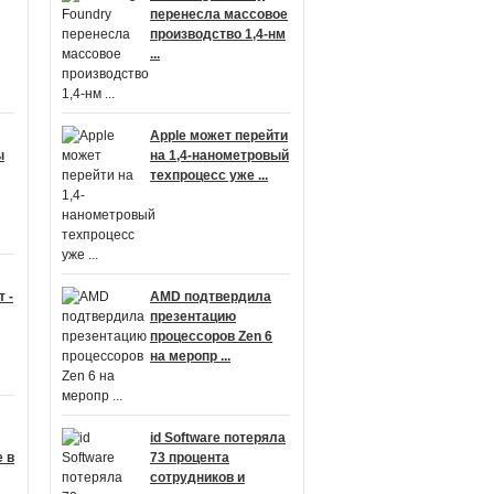
перенесла массовое
производство 1,4-нм
...
Apple может перейти
ы
на 1,4-нанометровый
техпроцесс уже ...
 -
AMD подтвердила
презентацию
процессоров Zen 6
на меропр ...
id Software потеряла
 в
73 процента
сотрудников и