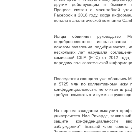
другим действующим и бывшим то
Процесс связан с масштабной утеч
Facebook в 2018 году, когда информа
попала к аналитической компании Cambr
Истцы обвиняют руководство M
недобросовестного использования
исковом заявлении подчёркивается, 
нескольких лет нарушала соглашени
комиссией США (FTC) от 2012 года,
передачу пользовательской информации
Последствия скандала уже обошлись M
и $725 млн по коллективному иску 
конфиденциальности, не считая штра
требуют взыскать эти суммы с руководс
На первом заседании выступил профе
университета Нил Ричардс, заявивший,
защите конфиденциальности вв
заблуждение". Бывший член совета
Зиентс в своих показаниях признал, чт