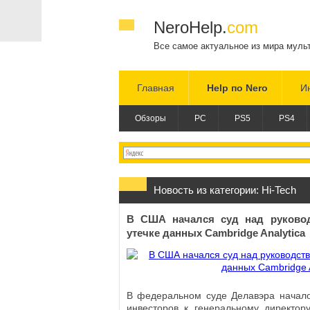
NeroHelp.
com
Все самое актуальное из мира муль
Главная
Help по Nero
И
Обзоры
PC
PS5
PS4
Новость из категории:
Hi-Tech
В США начался суд над руковод
утечке данных Cambridge Analytica
В федеральном суде Делавэра начало
инвесторов к генеральному директор