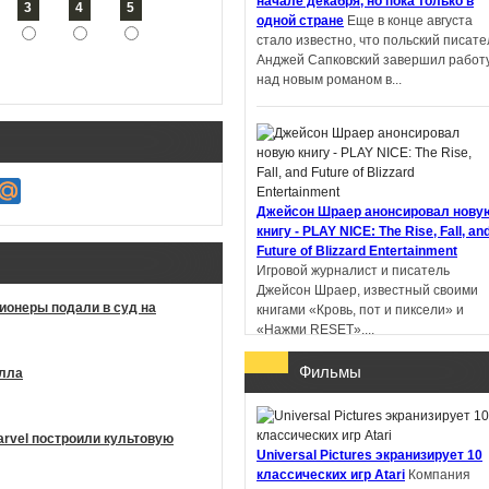
начале декабря, но пока только в
3
4
5
одной стране
Еще в конце августа
стало известно, что польский писате
Пандемониум. Город
Анджей Сапковский завершил работ
тёмных секретов -
над новым романом в...
Евгений Гаглоев
Ученик рейнджера.
Джейсон Шраер анонсировал нову
Руины Горлана - Джон
книгу - PLAY NICE: The Rise, Fall, an
Фланаган
Future of Blizzard Entertainment
Игровой журналист и писатель
Джейсон Шраер, известный своими
ционеры подали в суд на
книгами «Кровь, пот и пиксели» и
«Нажми RESET»,...
Фильмы
илла
arvel построили культовую
В Китае литературную премию
Universal Pictures экранизирует 10
получил роман, написанный с
классических игр Atari
Компания
помощью ИИ
Профессор Пекинског