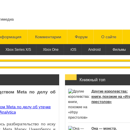
тимедиа
нформация
Комментарии
Форум
О сайте
Xbox Series X/S
Xbox One
iOS
Android
Фильмы
Книжный топ
ством Meta по делу об
Другие королевства:
книги, похожие на «Иг
престолов»
сь разбирательство по иску
Она — монстр.
у Meta Марку Цукербергу и