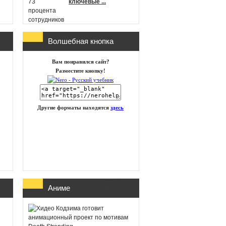
ключевые ...
Волшебная кнопка
г
id Software работает
Вам понравился сайт?
над новой частью
Разместите кнопку!
DOOM
Другие форматы находятся
здесь
Глава Xbox
представила план
восстановления
бизнеса посл ...
Аниме
PIN-UP: что
проверить перед
регистрацией и
первым депоз ...