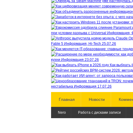
при условии разрыва с Universal
Информация, 
Fable 5
Информация, Hi-Tech
25.07.26
кухни
Информация
23.07.26
Как выбрать i
нестабильна
Информация
17.07.26
Главная
Новости
Комме
Nero
Работа с дисками записи
Условия перепечатки материалов
Copyright ©