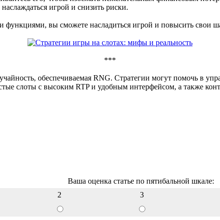
е наслаждаться игрой и снизить риски.
функциями, вы сможете насладиться игрой и повысить свои ша
***
случайность, обеспечиваемая RNG. Стратегии могут помочь в уп
стые слоты с высоким RTP и удобным интерфейсом, а также конт
Ваша оценка статье по пятибальной шкале:
2
3