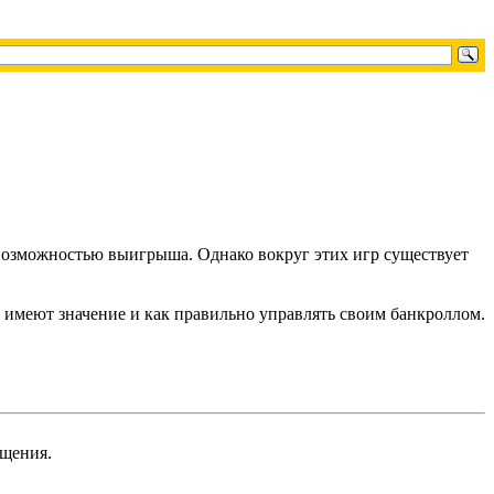
возможностью выигрыша. Однако вокруг этих игр существует
о имеют значение и как правильно управлять своим банкроллом.
ащения.