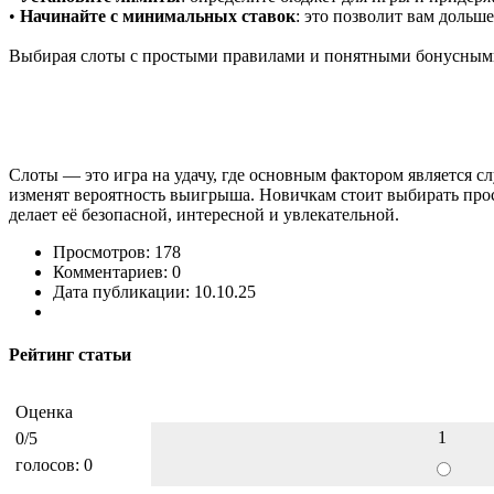
•
Начинайте с минимальных ставок
: это позволит вам дольш
Выбирая слоты с простыми правилами и понятными бонусными 
Слоты — это игра на удачу, где основным фактором является 
изменят вероятность выигрыша. Новичкам стоит выбирать про
делает её безопасной, интересной и увлекательной.
Просмотров: 178
Комментариев: 0
Дата публикации: 10.10.25
Рейтинг статьи
Оценка
1
0
/5
голосов:
0