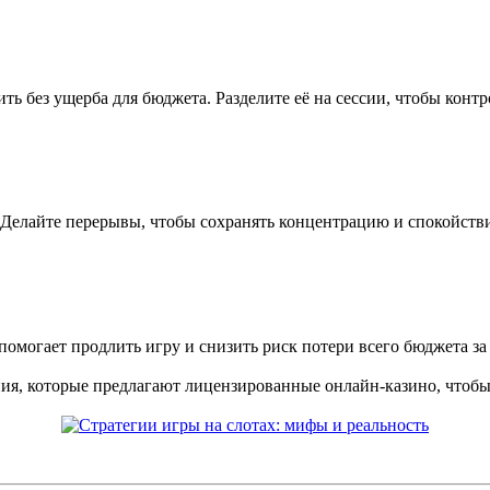
ть без ущерба для бюджета. Разделите её на сессии, чтобы кон
 Делайте перерывы, чтобы сохранять концентрацию и спокойстви
могает продлить игру и снизить риск потери всего бюджета за
я, которые предлагают лицензированные онлайн-казино, чтобы 