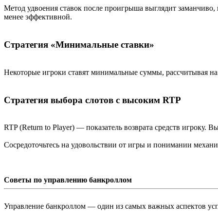
Метод удвоения ставок после проигрыша выглядит заманчиво, 
менее эффективной.
Стратегия «Минимальные ставки»
Некоторые игроки ставят минимальные суммы, рассчитывая на 
Стратегия выбора слотов с высоким RTP
RTP (Return to Player) — показатель возврата средств игроку.
Сосредоточьтесь на удовольствии от игры и понимании механи
Советы по управлению банкроллом
Управление банкроллом — один из самых важных аспектов усп