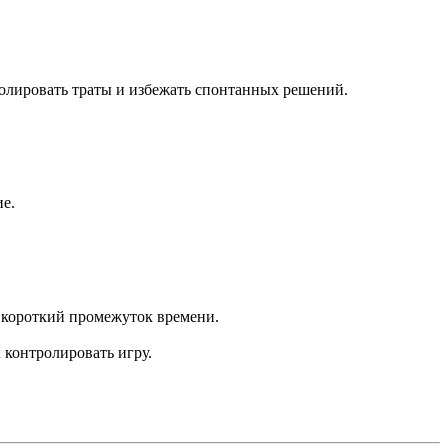
тролировать траты и избежать спонтанных решений.
е.
 короткий промежуток времени.
контролировать игру.