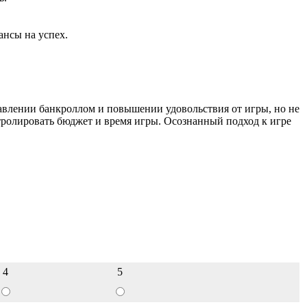
нсы на успех.
равлении банкроллом и повышении удовольствия от игры, но не
ролировать бюджет и время игры. Осознанный подход к игре
4
5