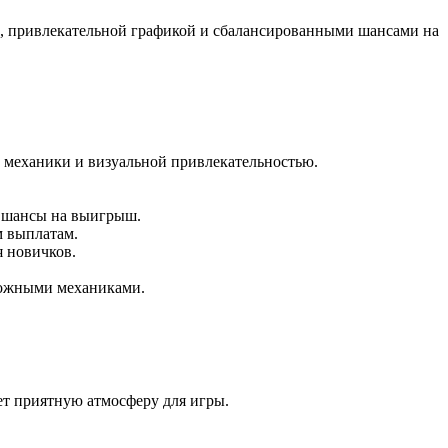
 привлекательной графикой и сбалансированными шансами на
й механики и визуальной привлекательностью.
я шансы на выигрыш.
м выплатам.
я новичков.
сложными механиками.
ет приятную атмосферу для игры.