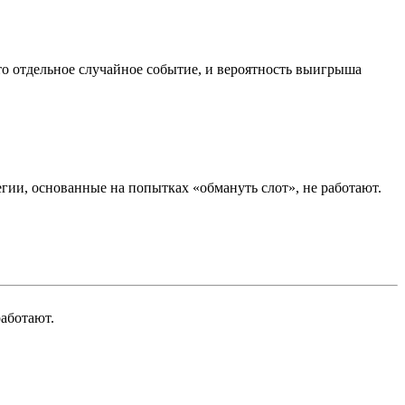
о отдельное случайное событие, и вероятность выигрыша
егии, основанные на попытках «обмануть слот», не работают.
аботают.