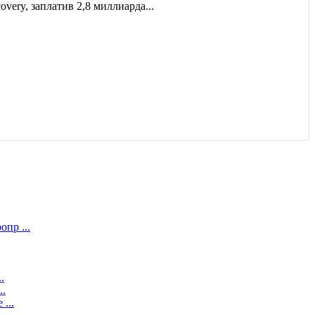
very, заплатив 2,8 миллиарда...
чивший премию «Эмми» за работу над мини-сериалом
пр ...
ьше сведений о готовящемся сериале по мотивам игровой
но подтвердил производство второго сезона анимационного
.
..
...