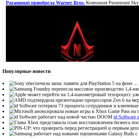
Paramount приобрела Warner Bros.
Компания Paramount Skyda
Популярные новости
Режиссер сериала «Чернобыль» присоединился к проекту Net
«Чернобыль», пополнил команду...
Стали известны детали сериала Netflix по вселенной Assass
франшизы...
id Softwar
Netflix анонсировал второй сезон анимационного сериала Sp
сериала Splinter Cell:...