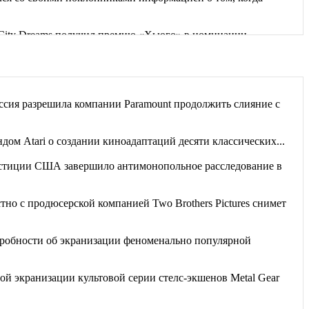
g City Dreams получил премию «Хьюго» в номинации
дбища забытых книг». Часть рассказов...
 невозможным, разрушив планы...
сия разрешила компании Paramount продолжить слияние с
ет, руководствуясь вещими снами, спасла от...
дом Atari о создании киноадаптаций десяти классических...
тиции США завершило антимонопольное расследование в
стно с продюсерской компанией Two Brothers Pictures снимет
робности об экранизации феноменально популярной
й экранизации культовой серии стелс-экшенов Metal Gear