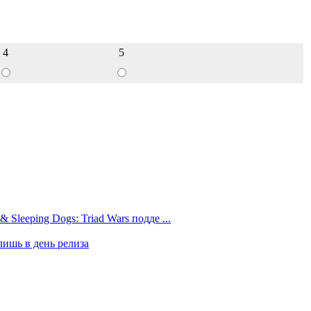
4
5
 Sleeping Dogs: Triad Wars подде ...
лишь в день релиза