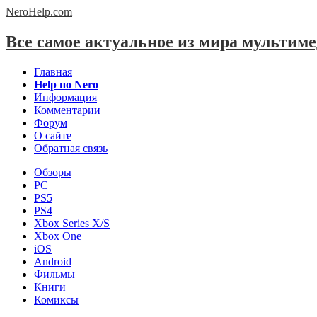
NeroHelp.
com
Все самое актуальное из мира мультим
Главная
Help по Nero
Информация
Комментарии
Форум
О сайте
Обратная связь
Обзоры
PC
PS5
PS4
Xbox Series X/S
Xbox One
iOS
Android
Фильмы
Книги
Комиксы