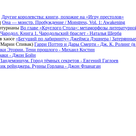
Другие королевства: книги, похожие на «Игру престолов»
Она — монстр. Пробуждение / Monstress, Vol. 1: Awakening
Во главе «Круглого Стола»: метаморфозы литературн
Чародол. Книга 1. Чародольский браслет - Наталья Щерба
«Бегущий по лабиринту» Джеймса Дэшнера | Затерянные
Гарри Поттер и Дары Смерти - Дж. К. Ролинг (
ки Этории. Тени прошлого - Михаил Костин
раки - Джон Бойн
Пандемониум. Город тёмных секретов - Евгений Гаглоев
ик рейнджера. Руины Горлана - Джон Фланаган