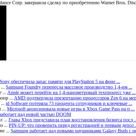
nce Corp. завершила сделку по приобретению Warner Bros. Disco
Sony обеспечила запас памяти для PlayStation 5 на фоне ...
flix по Assassin’s Creed
Шведский режиссер Йохан Ренк, полу
Samsung Foundry перенесла массовое производство 1,4-нм ...
Apple может перейти на 1,4-нанометровый техпроцесс уже ...
AMD подтвердила презентацию процессоров Zen 6 на меро
in's Creed
В средствах массовой информации появляется все бол
id Software потеряла 73 процента сотрудников и ключевые ...
Microsoft анонсировала новые игры в Xbox Game Pass на п ...
e работает над новой частью DOOM
linter Cell: Deathwatch
Стриминговый сервис Netflix официаль
Глава Xbox представила план восстановления бизнеса посл ..
PIN-UP: что проверить перед регистрацией и первым депоз .
Samsung работает над новыми наушниками Galaxy Buds с не 