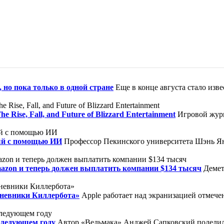
 но пока только в одной стране
Еще в конце августа стало изв
ise, Fall, and Future of Blizzard Entertainment
Игровой журн
ый с помощью ИИ
Профессор Пекинского университета Шэнь Ян
mazon и теперь должен выплатить компании $134 тысяч
Демет
Дневники Киллербота»
Apple работает над экранизацией отмеч
следующем году
Автор «Ведьмака» Анджей Сапковский поделилс