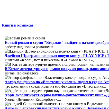
Книги и комиксы
Новый роман в серии "Ведьмак" выйдет в начале декабря,
работу над новым романом в...
Джейсон Шраер анонсировал новую книгу - PLAY NICE: The R
книгами «Кровь, пот и пиксели» и «Нажми RESET»,...
В Китае литературную премию получил роман, написанн
Китае. Но оказалось,...
Автор фанфиков по «Властелину колец» подал в суд на A
что компании украли идеи из его фанфика по «Властелину...
Apple экранизирует серию научно-фантастических книг «
Уэллс «Дневники Киллербота»....
Анджей Сапковский выпустит новую книгу о Ведьмаке в 