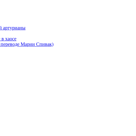
ой артурианы
 в хаосе
в переводе Марии Спивак)