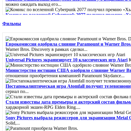
можно ожидать выход его...
Комикс по вселенной Cyberpunk 2077 получил премию «Х
"Лучшая...
Фильмы
Город из пара - Карлос Руис Сафон
Сборник рассказов о миф
Клинок Тишалла - Мэтью Стовер
Минуло шесть лет с тех п
Еврокомиссия одобрила слияние Paramount и Warner Bros. 
Warner Bros. Discovery в рамках сделки...
Вайолет, созданная из шипов - Джина Чэнь
«Из грязи в кня
Universal Pictures экранизирует 10 классических игр Atari
К
Министерство юстиции США одобрило слияние Warner Bro
отношении приобретения компанией Paramount Skydance...
Постапокалиптическая игра Atomfall получит телевизион
сериал по...
Стали известны дата премьеры и актерский состав фильм
хардкорной экшен-RPG Elden Ring....
Sony Pictures выбрала режиссеров для экранизации Metal G
Solid,...