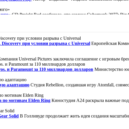
ьюго»
CD Projekt Red сообщила, что комикс Cyberpunk 2077: Bi
ической барселонской библиотеке, известной по вселенной «Кла
ор, как прославленный убийца Кейн совершил то, что считалось
Discovery при условии разрыва с Universal
Европейская Комис
зи» — так можно обозначить жизнь героини. Нищая девочка Вайол
омпания Universal Pictures заключила соглашение с игровым брен
s. и Paramount за 110 миллиардов долларов
Министерство юс
ную адаптацию
Студия Rebellion, создавшая игру Atomfall, совме
а по мотивам Elden Ring
Киностудия A24 раскрыла важные под
ear Solid
В Голливуде продолжает жить идея создания масштабно