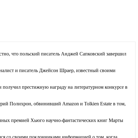
естно, что польский писатель Анджей Сапковский завершил
алист и писатель Джейсон Шраер, известный своими
 получил престижную награду на литературном конкурсе в
рий Полихрон, обвинивший Amazon и Tolkien Estate в том,
енных премией Хьюго научно-фантастических книг Марты
я со своими поклонниками информацией о том, когда