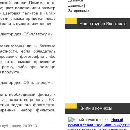
ижней панели. Помимо того,
, цвет, положение и размер
и цветовая палитра в FunFx
отки снимка придется лишь
охранить нужные изменения.
Наша группа Вконтакте!
Гарри Поттер и Дары
Смерти - Дж. К. Ролин
(в переводе Марии
Спивак)
реализованы лишь базовые
астности, если обладатель
дрированию фотографии либо
и, то он сможет произвести
ю рамку, либо при помощи
 продукте.
Хроники Этории. Тени
прошлого - Михаил
Костин
нить необходимый фильтр к
лько нажать встроенную FX-
ления заданного фрагмента.
Книги и комиксы
иренный набор фильтров,
Здесь обитают
Новый
призраки - Джон Бойн
роман в серии "Ведьмак" выйдет в
а публикации: 20.09.13