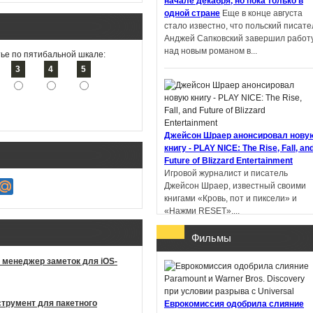
начале декабря, но пока только в
одной стране
Еще в конце августа
стало известно, что польский писате
Пандемониум. Город
Анджей Сапковский завершил работ
тёмных секретов -
над новым романом в...
ье по пятибальной шкале:
Евгений Гаглоев
3
4
5
Ученик рейнджера.
Джейсон Шраер анонсировал нову
Руины Горлана - Джон
книгу - PLAY NICE: The Rise, Fall, an
Фланаган
Future of Blizzard Entertainment
Игровой журналист и писатель
Джейсон Шраер, известный своими
книгами «Кровь, пот и пиксели» и
«Нажми RESET»,...
Фильмы
 менеджер заметок для iOS-
В Китае литературную премию
получил роман, написанный с
струмент для пакетного
Еврокомиссия одобрила слияние
помощью ИИ
Профессор Пекинског