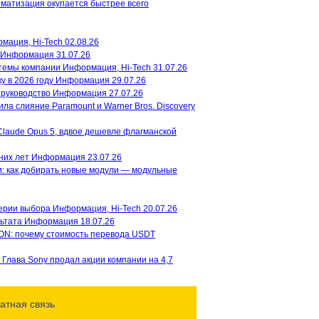
оматизация окупается быстрее всего
Вышел первый трейлер аниме
мация, Hi-Tech
02.08.26
«Терминатор Зеро»
Netflix
Информация
31.07.26
представил первый тизер-трейлер
темы компании
Информация, Hi-Tech
31.07.26
будущего аниме - «Терминатор
у в 2026 году
Информация
29.07.26
Зеро» / Terminator: Zero. Премьера 8
 руководство
Информация
27.07.26
ую
эпизодов...
ла слияние Paramount и Warner Bros. Discovery
ду
l
ий
Claude Opus 5, вдвое дешевле флагманской
ю
Аниме "Подземелье
вкусностей" от Studio Trigger и
них лет
Информация
23.07.26
Netflix получит второй сезон
: как добирать новые модули — модульные
мет
Аниме-адаптация манги
"Подземелье вкусностей"/Delicious
in Dungeon от студии Trigger и
терии выбора
Информация, Hi-Tech
20.07.26
Netflix получит продолжение....
льтата
Информация
18.07.26
77
ON: почему стоимость перевода USDT
t
Глава Sony продал акции компании на 4,7
ию
вам
а
и
2B и 9S вернутся в июле: стала
атная связь
известна дата премьеры второго