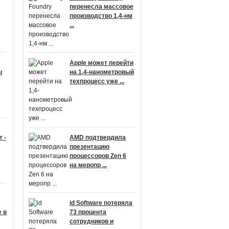
перенесла массовое
производство 1,4-нм
...
Apple может перейти
ы
на 1,4-нанометровый
техпроцесс уже ...
 -
AMD подтвердила
презентацию
процессоров Zen 6
на меропр ...
id Software потеряла
 в
73 процента
сотрудников и