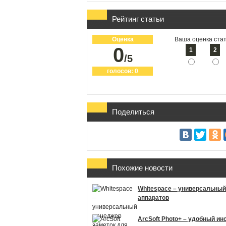
Рейтинг статьи
Оценка
Ваша оценка стат
0
1
2
/5
голосов:
0
Поделиться
Похожие новости
Whitespace – универсальный
аппаратов
ArcSoft Photo+ – удобный ин