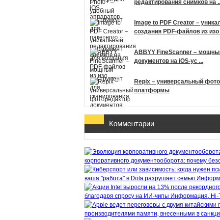
редактирования снимков на ..
Image to PDF Creator – уник
создания PDF-файлов из изо .
ABBYY FineScanner – мощны
документов на iOS-ус ...
Repix – универсальный фото
платформы
Комментарии
корпоративного документооборота: почему безо
ваша "работа" в Dota разрушает семью
Информ
благодаря спросу на ИИ-чипы
Информация, Hi-
производителями памяти, внесенными в санкц