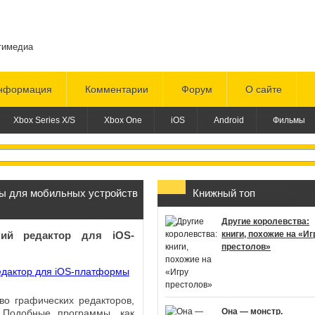
тимедиа
нформация
Комментарии
Форум
О сайте
Xbox Series X/S
Xbox One
iOS
Android
Фильмы
ы для мобильных устройств
Книжный топ
Другие королевства:
кий редактор для iOS-
книги, похожие на «Иг
престолов»
во графических редакторов,
Она — монстр.
 Подобные программы, как