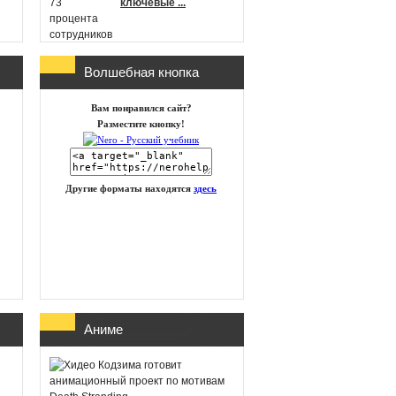
ключевые ...
Волшебная кнопка
г
Microsoft
Вам понравился сайт?
анонсировала новые
Разместите кнопку!
игры в Xbox Game
Pass на п ...
Другие форматы находятся
здесь
id Software работает
над новой частью
DOOM
Глава Xbox
Аниме
представила план
восстановления
бизнеса посл ...