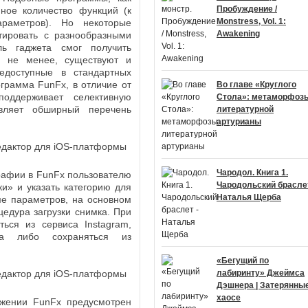
Пробуждение /
ное количество функций (к
Monstress, Vol. 1:
араметров). Но некоторые
Awakening
тировать с разнообразными
ль гаджета смог получить
м не менее, существуют и
едоступные в стандартных
грамма FunFx, в отличие от
Во главе «Круглого
поддерживает селективную
Стола»: метаморфоз
авляет обширный перечень
литературной
артурианы
Чародол. Книга 1.
рафии в FunFx пользователю
Чародольский браслет
и» и указать категорию для
Наталья Щерба
ме параметров, на основном
едура загрузки снимка. При
ься из сервиса Instagram,
ва либо сохраняться из
«Бегущий по
лабиринту» Джеймса
Дэшнера | Затерянные
хаосе
ожении FunFx предусмотрен