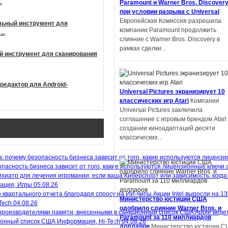
.
Paramount и Warner Bros. Discover
университета Шэнь Ян получил
при условии разрыва с Universal
престижную награду на литературн
Европейская Комиссия разрешила
альный инструмент для
конкурсе в Китае. Но оказалось,...
компании Paramount продолжить
..
слияние с Warner Bros. Discovery в
рамках сделки...
й инструмент для сканирования
редактор для Android-
Автор фанфиков по «Властелину
Universal Pictures экранизирует 10
колец» подал в суд на Amazon и
классических игр Atari
Компания
теперь должен выплатить компани
Universal Pictures заключила
$134 тысяч
Деметрий Полихрон,
соглашение с игровым брендом Atari
обвинивший Amazon и Tolkien Estate 
создании киноадаптаций десяти
том, что компании украли идеи из ег
классических...
фанфика по «Властелину...
пасность бизнеса зависит от того, какие используются лицензионные ключи 
Киберспорт или зависимость: когда
ация, Игры
05.08.26
Apple экранизирует серию научно-
Акции Intel выросли на 1
Министерство юстиции США
фантастических книг «Дневники
Tech
04.08.26
одобрило слияние Warner Bros. и
Киллербота»
Apple работает над
Apple веде
Paramount за 110 миллиардов
экранизацией отмеченных премией
ионный список США
Информация, Hi-Tech
04.08.26
долларов
Министерство юстиции С