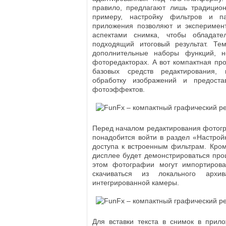
правило, предлагают лишь традицион
примеру, настройку фильтров и п
приложения позволяют и эксперимен
аспектами снимка, чтобы обладате
подходящий итоговый результат. Те
дополнительные наборы функций, н
фоторедакторах. А вот компактная про
базовых средств редактирования, 
обработку изображений и предост
фотоэффектов.
Перед началом редактирования фотог
понадобится войти в раздел «Настройк
доступа к встроенным фильтрам. Кро
дисплее будет демонстрироваться проц
этом фотографии могут импортироват
скачиваться из локального архи
интегрированной камеры.
Для вставки текста в снимок в прил