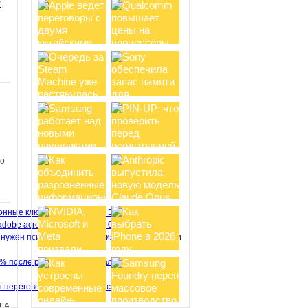
y
ом
Новый хит от Netflix:
анимационный сериал Terminator
Zero получает восторженные
отзывы зрителей
Несколько дней
назад на стриминговом сервисе
Netflix состоялась премьера
анимационного сериала Terminator
Zero от...
и
 о
в
о
Вселенная Cyberpunk 2077
Эволюция
обзаведется анимационными
adobe acrobat
Информация
06.08.26
проектами, но ждать второй сезон
 нужен психиатр для лечения игромании, если
Edgerunners не стоит
В сентябре
2022 года на Netflix вышел аниме-
3% после рекордного квартального отчета
сериал Cyberpunk: Edgerunners,
получивший 100% свежести от
т переговоры с двумя китайскими
критиков и 95%...
ША