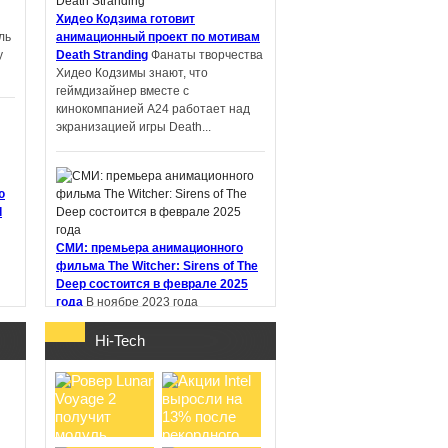
Хидео Кодзима готовит
ль
анимационный проект по мотивам
у
Death Stranding
Фанаты творчества
PIN-UP: что
Хидео Кодзимы знают, что
проверить перед
геймдизайнер вместе с
регистрацией и
кинокомпанией A24 работает над
первым депоз ...
экранизацией игры Death...
ю
d
Samsung работает
над новыми
СМИ: премьера анимационного
наушниками Galaxy
фильма The Witcher: Sirens of The
Buds с не ...
Deep состоится в феврале 2025
года
В ноябре 2023 года
стриминговый сервис Netflix
анонсировал анимационный фильм
Hi-Tech
"Ведьмак: Сирены глубин" (The
Witcher:...
о