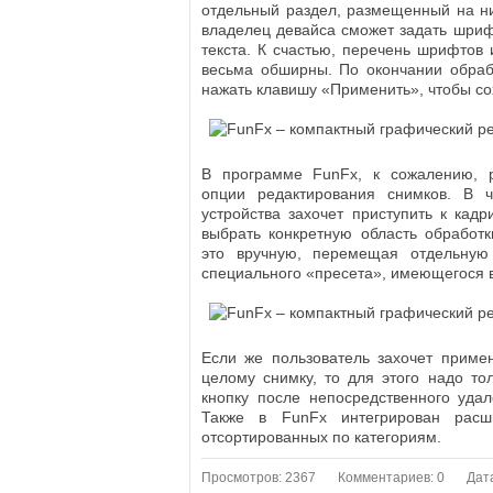
отдельный раздел, размещенный на н
владелец девайса сможет задать шрифт
текста. К счастью, перечень шрифтов 
весьма обширны. По окончании обраб
нажать клавишу «Применить», чтобы с
В программе FunFx, к сожалению, 
опции редактирования снимков. В ч
устройства захочет приступить к ка
выбрать конкретную область обработк
это вручную, перемещая отдельну
специального «пресета», имеющегося в
Если же пользователь захочет приме
целому снимку, то для этого надо то
кнопку после непосредственного уда
Также в FunFx интегрирован расш
отсортированных по категориям.
Просмотров: 2367
Комментариев: 0
Дат