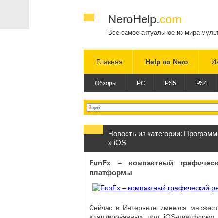
NeroHelp.
com
Все самое актуальное из мира муль
Главная
Help по Nero
И
Обзоры
PC
PS5
PS4
Новость из категории:
Программ
»
iOS
FunFx – компактный графичес
платформы
Сейчас в Интернете имеется множест
адаптированных под iOS-платформу.