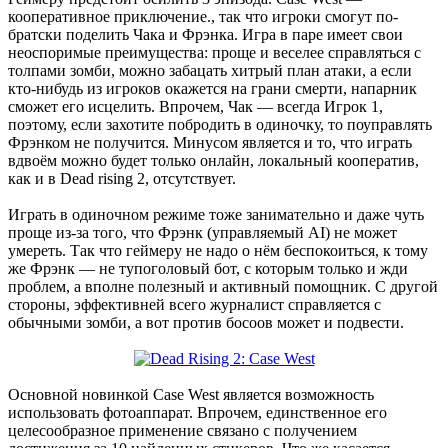
кооперативное приключение., так что игроки смогут по-
братски поделить Чака и Фрэнка. Игра в паре имеет свои
неоспоримые преимущества: проще и веселее справляться с
толпами зомби, можно забацать хитрый план атаки, а если
кто-нибудь из игроков окажется на грани смерти, напарник
сможет его исцелить. Впрочем, Чак — всегда Игрок 1,
поэтому, если захотите побродить в одиночку, то поуправлять
Фрэнком не получится. Минусом является и то, что играть
вдвоём можно будет только онлайн, локальный кооператив,
как и в Dead rising 2, отсутствует.
Играть в одиночном режиме тоже занимательно и даже чуть
проще из-за того, что Фрэнк (управляемый AI) не может
умереть. Так что геймеру не надо о нём беспокоиться, к тому
же Фрэнк — не тупоголовый бот, с которым только и жди
проблем, а вполне полезный и активный помощник. С другой
стороны, эффективней всего журналист справляется с
обычными зомби, а вот против босоов может и подвести.
Основной новинкой Case West является возможность
использовать фотоаппарат. Впрочем, единственное его
целесообразное применение связано с получением