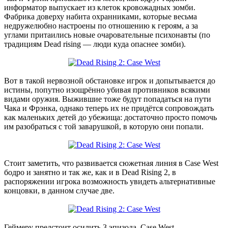
информатор выпускает из клеток кровожадных зомби.
Фабрика доверху набита охранниками, которые весьма
недружелюбно настроены по отношению к героям, а за
углами притаились новые очаровательные психонавты (по
традициям Dead rising — люди куда опаснее зомби).
Вот в такой нервозной обстановке игрок и допытывается до
истины, попутно изощрённо убивая противников всякими
видами оружия. Выжившие тоже будут попадаться на пути
Чака и Фрэнка, однако теперь их не придётся сопровождать
как маленьких детей до убежища: достаточно просто помочь
им разобраться с той заварушкой, в которую они попали.
Стоит заметить, что развивается сюжетная линия в Case West
бодро и занятно и так же, как и в Dead Rising 2, в
распоряжении игрока возможность увидеть альтернативные
концовки, в данном случае две.
Геймеру предстоит осилить 3 эпизода. Case West —