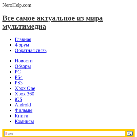
NeroHelp.
com
Все самое актуальное из мира
мультимедиа
Главная
Форум
Обратная связь
Новости
Обзоры
PC
PS4
PS3
Xbox One
Xbox 360
iOS
Android
Фильмы
Книги
Комиксы