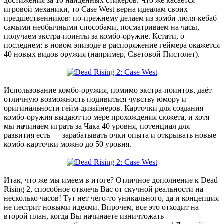
достижения за 10 найденных стикеров. Что же касается
игровой механики, то Case West верна идеалам своих
предшественников: по-прежнему делаем из зомби люля-кебаб
самыми необычными способами, посматриваем на часы,
получаем экстра-поинты за комбо-оружие. Кстати, о
последнем: в новом эпизоде в распоряжение геймера окажется
40 новых видов оружия (например, Световой Пистолет).
Использование комбо-оружия, помимо экстра-поинтов, даёт
отличную возможность подивиться чувству юмору и
оригинальности гейм-дизайнеров. Карточки для создания
комбо-оружия выдают по мере прохождения сюжета, и хотя
мы начинаем играть за Чака 40 уровня, потенциал для
развития есть — зарабатывать очки опыта и открывать новые
комбо-карточки можно до 50 уровня.
Итак, что же мы имеем в итоге? Отличное дополнение к Dead
Rising 2, способное отвлечь Вас от скучной реальности на
несколько часов! Тут нет чего-то уникального, да и концепция
не пестрит новыми идеями. Впрочем, все это отходит на
второй план, когда Вы начинаете изничтожать