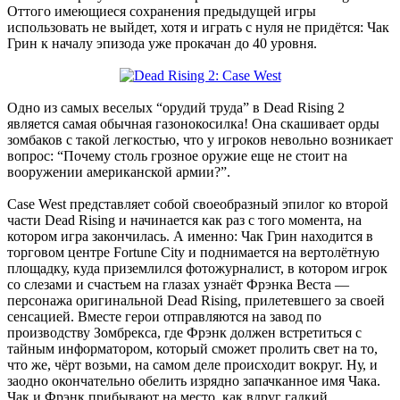
Оттого имеющиеся сохранения предыдущей игры
использовать не выйдет, хотя и играть с нуля не придётся: Чак
Грин к началу эпизода уже прокачан до 40 уровня.
Одно из самых веселых “орудий труда” в Dead Rising 2
является самая обычная газонокосилка! Она скашивает орды
зомбаков с такой легкостью, что у игроков невольно возникает
вопрос: “Почему столь грозное оружие еще не стоит на
вооружении американской армии?”.
Case West представляет собой своеобразный эпилог ко второй
части Dead Rising и начинается как раз с того момента, на
котором игра закончилась. А именно: Чак Грин находится в
торговом центре Fortune City и поднимается на вертолётную
площадку, куда приземлился фотожурналист, в котором игрок
со слезами и счастьем на глазах узнаёт Фрэнка Веста —
персонажа оригинальной Dead Rising, прилетевшего за своей
сенсацией. Вместе герои отправляются на завод по
производству Зомбрекса, где Фрэнк должен встретиться с
тайным информатором, который сможет пролить свет на то,
что же, чёрт возьми, на самом деле происходит вокруг. Ну, и
заодно окончательно обелить изрядно запачканное имя Чака.
Чак и Фрэнк прибывают на место, как вдруг гадкий