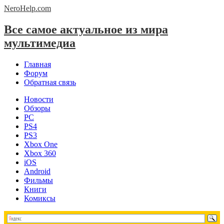
NeroHelp.
com
Все самое актуальное из мира
мультимедиа
Главная
Форум
Обратная связь
Новости
Обзоры
PC
PS4
PS3
Xbox One
Xbox 360
iOS
Android
Фильмы
Книги
Комиксы