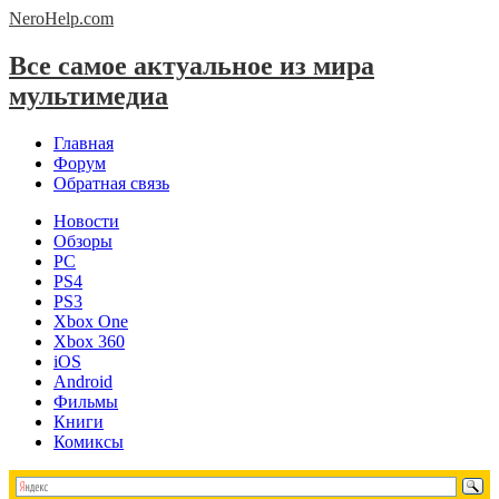
NeroHelp.
com
Все самое актуальное из мира
мультимедиа
Главная
Форум
Обратная связь
Новости
Обзоры
PC
PS4
PS3
Xbox One
Xbox 360
iOS
Android
Фильмы
Книги
Комиксы