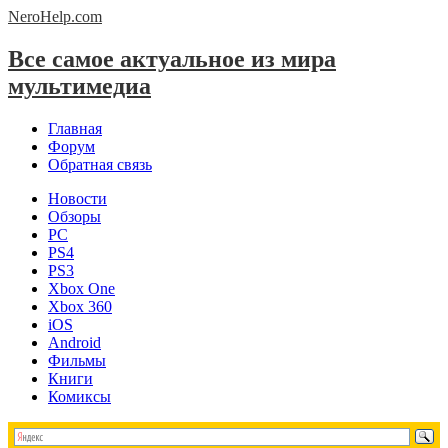
NeroHelp.
com
Все самое актуальное из мира
мультимедиа
Главная
Форум
Обратная связь
Новости
Обзоры
PC
PS4
PS3
Xbox One
Xbox 360
iOS
Android
Фильмы
Книги
Комиксы