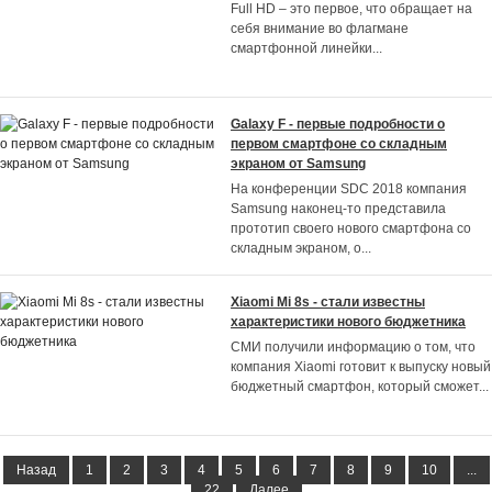
Full HD – это первое, что обращает на
себя внимание во флагмане
смартфонной линейки
...
Galaxy F - первые подробности о
первом смартфоне со складным
экраном от Samsung
На конференции SDC 2018 компания
Samsung наконец-то представила
прототип своего нового смартфона со
складным экраном, о
...
Xiaomi Mi 8s - стали известны
характеристики нового бюджетника
СМИ получили информацию о том, что
компания Xiaomi готовит к выпуску новый
бюджетный смартфон, который сможет
...
Назад
1
2
3
4
5
6
7
8
9
10
...
22
Далее