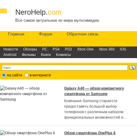
NeroHelp.
com
Все самое актуальное из мира мультимедиа
Главная
Форум
Обратная связь
Новости
Обзоры
PC
PS4
PS3
Xbox One
Xbox 360
iOS
Android
Фильмы
Книги
Комиксы
на сайте
в интернете
Galaxy A40 — обзор компактного
смартфона от Samsung
Компания Samsung старается
предоставить большой выбор
телефонов с различным набором
функциональных возможностей и
...
Обзор смартфона OnePlus 6