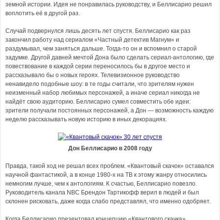
земной истории. Идея не понравилась руководству, и Беллисарио решил
воплотить её в другой раз.
Случай подвернулся лишь десять лет спустя. Беллисарио как раз
закончил работу над сериалом «Частный детектив Магнум» и
раздумывал, чем заняться дальше. Тогда-то он и вспомнил о старой
задумке. Другой давней мечтой Дона было сделать сериал-антологию, где
повествование в каждой серии переносилось бы в другое место и
рассказывало бы о новых героях. Телевизионное руководство
ненавидело подобные шоу: в те годы считали, что зрителям нужен
неизменный набор любимых персонажей, а иначе сериал никогда не
найдёт свою аудиторию. Беллисарио сумел совместить обе идеи:
зрители получали постоянных персонажей, а Дон — возможность каждую
неделю рассказывать новую историю в иных декорациях.
Дон Беллисарио в 2008 году
Правда, такой ход не решал всех проблем. «Квантовый скачок» оставался
научной фантастикой, а в конце 1980-х на ТВ к этому жанру относились
немногим лучше, чем к антологиям. К счастью, Беллисарио повезло.
Руководитель канала NBC Брендон Тартикофф верил в людей и был
склонен рисковать, даже когда слабо представлял, что именно одобряет.
Когда Беллисарио презентовал концепцию «Квантового скачка»