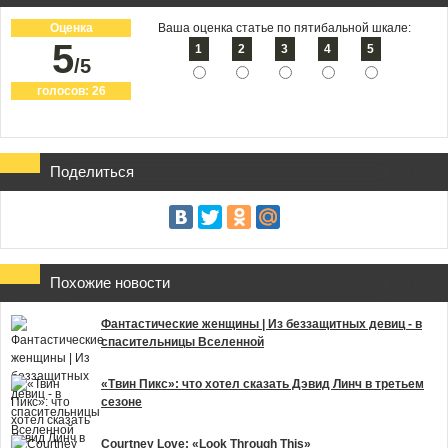
Оценка
Ваша оценка статье по пятибальной шкале:
5
1
2
3
4
5
/5
голосов:
26
Поделиться
Похожие новости
Фантастические женщины | Из беззащитных девиц - в
спасительницы Вселенной
«Твин Пикс»: что хотел сказать Дэвид Линч в третьем
сезоне
Courtney Love: «Look Through This»