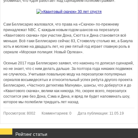
упоминал, что «Дон работает над сценарием полнометражки».
Сам Беллисарио жаловался, что права на «Скачок» по-прежнему
принадлежат NBC. С каждым новым годом шансов на перезапуск
«Квантового скачка» при участии Дона, Скотта и Дина становится всё
меньше. Всё-таки Беллисарио сейчас 83, Стоквеллу столько же, а Бакула
хоть и моложе на двадцать лет, но уже пятый год играет главную роль в
сериале «Морская полиция: Новый Орлеан».
Осенью 2017 года Беллисарио заявил, что наконец-то дописал сценарий,
но не знает, что с ним делать дальше. За полтора года никаких подвижек
не случилось. Учитывая повальную моду на перезапуски популярных
сериалов восьмидесятых и относительный успех ребута другого проекта
Беллисарио, «Частного детектива Магнума», шансы, что доберутся и до
«Квантового скачка», велики как никогда. Но, скорее всего, перезапуск
состоится уже без Дона, Сэма и Дина, и вряд ли будет напоминать шоу,
которое мы полюбили тридцать лет назад.
Просмотров: 8002
Комментариев: 0
Дата публикации: 11.05.19
Рейтинг статьи