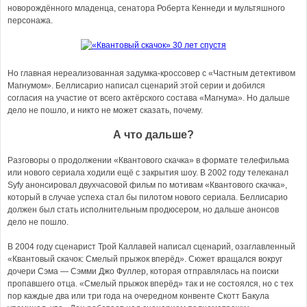
новорождённого младенца, сенатора Роберта Кеннеди и мультяшного
персонажа.
Но главная нереализованная задумка-кроссовер с «Частным детективом
Магнумом». Беллисарио написал сценарий этой серии и добился
согласия на участие от всего актёрского состава «Магнума». Но дальше
дело не пошло, и никто не может сказать, почему.
А что дальше?
Разговоры о продолжении «Квантового скачка» в формате телефильма
или нового сериала ходили ещё с закрытия шоу. В 2002 году телеканал
Syfy анонсировал двухчасовой фильм по мотивам «Квантового скачка»,
который в случае успеха стал бы пилотом нового сериала. Беллисарио
должен был стать исполнительным продюсером, но дальше анонсов
дело не пошло.
В 2004 году сценарист Трой Каллавей написал сценарий, озаглавленный
«Квантовый скачок: Смелый прыжок вперёд». Сюжет вращался вокруг
дочери Сэма — Сэмми Джо Фуллер, которая отправлялась на поиски
пропавшего отца. «Смелый прыжок вперёд» так и не состоялся, но с тех
пор каждые два или три года на очередном конвенте Скотт Бакула