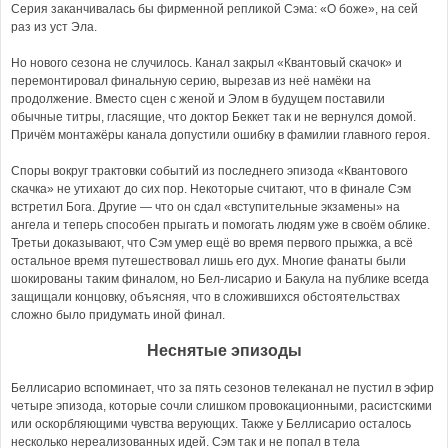
Серия заканчивалась бы фирменной репликой Сэма: «О боже», на сей
раз из уст Эла.
Но нового сезона не случилось. Канал закрыл «Квантовый скачок» и
перемонтировал финальную серию, вырезав из неё намёки на
продолжение. Вместо сцен с женой и Элом в будущем поставили
обычные титры, гласящие, что доктор Беккет так и не вернулся домой.
Причём монтажёры канала допустили ошибку в фамилии главного героя.
Споры вокруг трактовки событий из последнего эпизода «Квантового
скачка» не утихают до сих пор. Некоторые считают, что в финале Сэм
встретил Бога. Другие — что он сдал «вступительные экзамены» на
ангела и теперь способен прыгать и помогать людям уже в своём облике.
Третьи доказывают, что Сэм умер ещё во время первого прыжка, а всё
остальное время путешествовал лишь его дух. Многие фанаты были
шокированы таким финалом, но Бел-лисарио и Бакула на публике всегда
защищали концовку, объясняя, что в сложившихся обстоятельствах
сложно было придумать иной финал.
Неснятые эпизоды
Беллисарио вспоминает, что за пять сезонов телеканал не пустил в эфир
четыре эпизода, которые сочли слишком провокационными, расистскими
или оскорбляющими чувства верующих. Также у Беллисарио осталось
несколько нереализованных идей. Сэм так и не попал в тела