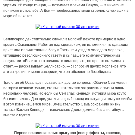
упрямо. «В конце концов, — пожимает плечами Бакула, — я ничего не
понимаю в стрельбе. А Дон — профессиональный стрелок, служивший в
морской пехоте».
Беллисарио действительно служил в морской пехоте примерно в одно
время с Освальдом. Работая над сценарием, он вспомнил, что однажды
приезжал к приятелям на базу в Тастине и увидел молодого морпеха,
читавшего революционную газету и сыпавшего коммунистическими
лозунгами. «Если кто-то начинал с ним спорить, он просто скалился в
ответ, — рассказывает Беллисарио. — Я спросил других морпехов, что
это за кретин, и меня заверили, что он абсолютно безобиден».
Трилогия об Освальде поставила и другие вопросы. Обычно Сэм менял
историю незначительно, его вмешательство затрагивало жизни лишь
нескольких человек. Но если бы Сэм спас Кеннеди, история мира круто
бы изменилась. Дон придумал изящный выход из ситуации: мы уже живём
в этом изменившемся мире. Вмешательство Сэма сохранило жизнь
только Жаклин Кеннеди — изначально Джеки должна была погибнуть
вместе с мужем.
Первое появление злых прыгунов (спецэффекты, конечно,