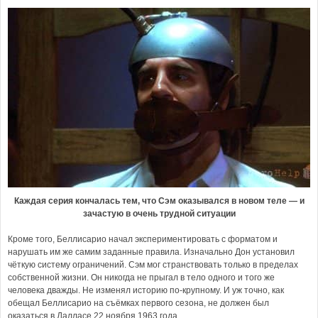
Каждая серия кончалась тем, что Сэм оказывался в новом теле — и
зачастую в очень трудной ситуации
Кроме того, Беллисарио начал экспериментировать с форматом и
нарушать им же самим заданные правила. Изначально Дон установил
чёткую систему ограничений. Сэм мог странствовать только в пределах
собственной жизни. Он никогда не прыгал в тело одного и того же
человека дважды. Не изменял историю по-крупному. И уж точно, как
обещал Беллисарио на съёмках первого сезона, не должен был
оказаться в Далласе 22 ноября 1963 года.