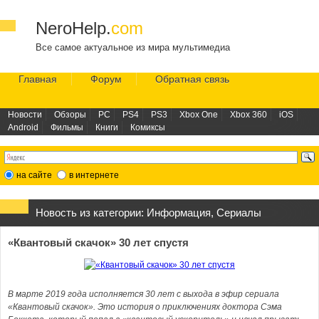
NeroHelp.
com
Все самое актуальное из мира мультимедиа
Главная
Форум
Обратная связь
Новости
Обзоры
PC
PS4
PS3
Xbox One
Xbox 360
iOS
Android
Фильмы
Книги
Комиксы
на сайте
в интернете
Новость из категории:
Информация
,
Сериалы
«Квантовый скачок» 30 лет спустя
В марте 2019 года исполняется 30 лет с выхода в эфир сериала
«Квантовый скачок». Это история о приключениях доктора Сэма