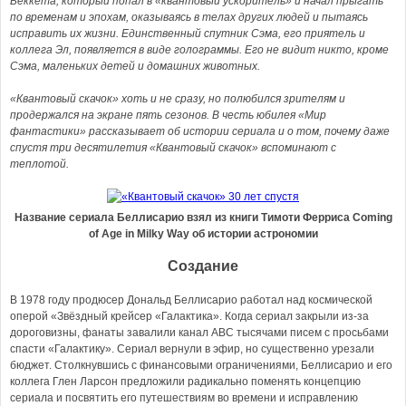
Беккета, который попал в «квантовый ускоритель» и начал прыгать
по временам и эпохам, оказываясь в телах других людей и пытаясь
исправить их жизни. Единственный спутник Сэма, его приятель и
коллега Эл, появляется в виде голограммы. Его не видит никто, кроме
Сэма, маленьких детей и домашних животных.
«Квантовый скачок» хоть и не сразу, но полюбился зрителям и
продержался на экране пять сезонов. В честь юбилея «Мир
фантастики» рассказывает об истории сериала и о том, почему даже
спустя три десятилетия «Квантовый скачок» вспоминают с
теплотой.
Название сериала Беллисарио взял из книги Тимоти Ферриса Coming
of Age in Milky Way об истории астрономии
Создание
В 1978 году продюсер Дональд Беллисарио работал над космической
оперой «Звёздный крейсер «Галактика». Когда сериал закрыли из-за
дороговизны, фанаты завалили канал ABC тысячами писем с просьбами
спасти «Галактику». Сериал вернули в эфир, но существенно урезали
бюджет. Столкнувшись с финансовыми ограничениями, Беллисарио и его
коллега Глен Ларсон предложили радикально поменять концепцию
сериала и посвятить его путешествиям во времени и исправлению