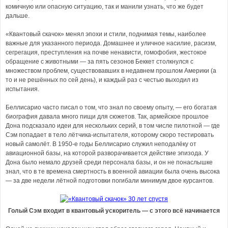
комичную или опасную ситуацию, так и манили узнать, что же будет
дальше.
«Квантовый скачок» менял эпохи и стили, поднимая темы, наиболее
важные для указанного периода. Домашнее и уличное насилие, расизм,
сегрегация, преступления на почве ненависти, гомофобия, жестокое
обращение с животными — за пять сезонов Беккет столкнулся с
множеством проблем, существовавших в недавнем прошлом Америки (а
то и не решённых по сей день), и каждый раз с честью выходил из
испытания.
Беллисарио часто писал о том, что знал по своему опыту, — его богатая
биография давала много пищи для сюжетов. Так, армейское прошлое
Дона подсказало идеи для нескольких серий, в том числе пилотной — где
Сэм попадает в тело лётчика-испытателя, которому скоро тестировать
новый самолёт. В 1950-е годы Беллисарио служил неподалёку от
авиационной базы, на которой разворачивается действие эпизода. У
Дона было немало друзей среди персонала базы, и он не понаслышке
знал, что в те времена смертность в военной авиации была очень высока
— за две недели лётной подготовки погибали минимум двое курсантов.
Голый Сэм входит в квантовый ускоритель — с этого всё начинается