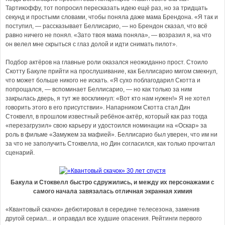
Тартикоффу, тот попросил пересказать идею ещё раз, но за тридцать
секунд и простыми словами, чтобы поняла даже мама Брендона. «Я так и
поступил, — рассказывает Беллисарио, — но Брендон сказал, что всё
равно ничего не понял. «Зато твоя мама поняла», — возразил я, на что
он велел мне скрыться с глаз долой и идти снимать пилот».
Подбор актёров на главные роли оказался неожиданно прост. Стоило
Скотту Бакуле прийти на прослушивание, как Беллисарио мигом смекнул,
что может больше никого не искать. «Я сухо поблагодарил Скотта и
попрощался, — вспоминает Беллисарио, — но как только за ним
закрылась дверь, я тут же воскликнул: «Вот кто нам нужен!» Я не хотел
говорить этого в его присутствии». Напарником Скотта стал Дин
Стоквелл, в прошлом известный ребёнок-актёр, который как раз тогда
«перезагрузил» свою карьеру и удостоился номинации на «Оскар» за
роль в фильме «Замужем за мафией». Беллисарио был уверен, что им ни
за что не заполучить Стоквелла, но Дин согласился, как только прочитал
сценарий.
Бакула и Стоквелл быстро сдружились, и между их персонажами с
самого начала завязалась отличная экранная химия
«Квантовый скачок» дебютировал в середине телесезона, заменив
другой сериал... и оправдал все худшие опасения. Рейтинги первого