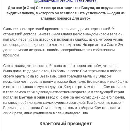
Для нас (и Эла) Сэм всегда выглядит как Бакула, но окружающие
видят человека, в которого он вселился. Эта условность — один из
главных поводов для шуток
Сильнее всего зрителей привлекала личная драма персонажей. У
странствий доктора Беккета была благая цель: в каждом новом теле он
пытался переписать историю и исправить ошибку, из-за которой жизнь
его очередного подопечного летела под откос. Но при этом и Сэм, и Эл
долго не могли исправить ошибки, совершённые в их собственном
прошлом.
Сэм сожалел, что невеста сбежала от него перед алтарём, что его не
было дома, когда умер отец. Но больше всего Сэм переживал о гибели
своего брата Тома во Вьетнаме. Своя трагедия была и у Эла: он
несколько лет провёл в плену в том же Вьетнаме. Его признали погибшим,
и его жена вышла замуж за другого. Когда в третьем сезоне Сэм оказался
в теле самого себя в двенадцатилетнем возрасте, а в следующей серии
попал во Вьетнам в один взвод с Томом за несколько дней до его гибели,
на слезу пробило даже самых суровых зрителей. Тем более что изверг
Беллисарио поставил Сэма перед сложным выбором: Сэм мог спасти
либо брата, либо угодившего в плен молодого Эла.
Квантовый президент