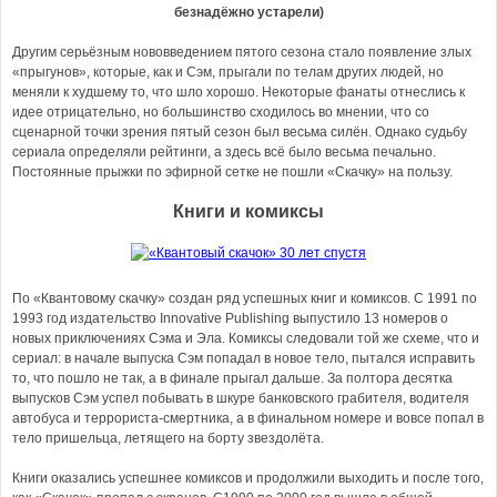
безнадёжно устарели)
Другим серьёзным нововведением пятого сезона стало появление злых
«прыгунов», которые, как и Сэм, прыгали по телам других людей, но
меняли к худшему то, что шло хорошо. Некоторые фанаты отнеслись к
идее отрицательно, но большинство сходилось во мнении, что со
сценарной точки зрения пятый сезон был весьма силён. Однако судьбу
сериала определяли рейтинги, а здесь всё было весьма печально.
Постоянные прыжки по эфирной сетке не пошли «Скачку» на пользу.
Книги и комиксы
По «Квантовому скачку» создан ряд успешных книг и комиксов. С 1991 по
1993 год издательство Innovative Publishing выпустило 13 номеров о
новых приключениях Сэма и Эла. Комиксы следовали той же схеме, что и
сериал: в начале выпуска Сэм попадал в новое тело, пытался исправить
то, что пошло не так, а в финале прыгал дальше. За полтора десятка
выпусков Сэм успел побывать в шкуре банковского грабителя, водителя
автобуса и террориста-смертника, а в финальном номере и вовсе попал в
тело пришельца, летящего на борту звездолёта.
Книги оказались успешнее комиксов и продолжили выходить и после того,