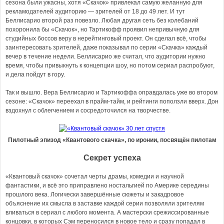
сезона были ужасны, хотя «Скачок» привлекал самую желанную для
рекламодателей аудиторию — зрителей от 18 до 49 лет. И тут
Беллисарио второй раз повезло. Любая другая сеть без колебаний
похоронила бы «Скачок», но Тартикофф проявил непривычную для
студийных боссов веру в нерейтинговый проект. Он сделал всё, чтобы
заинтересовать зрителей, даже показывал по серии «Скачка» каждый
вечер в течение недели. Беллисарио же считал, что аудитории нужно
время, чтобы привыкнуть к концепции шоу, но потом сериал распробуют,
и дела пойдут в гору.
Так и вышло. Вера Беллисарио и Тартикоффа оправдалась уже во втором
сезоне: «Скачок» переехал в прайм-тайм, и рейтинги поползли вверх. Дон
вздохнул с облегчением и сосредоточился на творчестве.
Пилотный эпизод «Квантового скачка», по иронии, посвящён пилотам
Секрет успеха
«Квантовый скачок» сочетал черты драмы, комедии и научной
фантастики, и всё это приправлено ностальгией по Америке середины
прошлого века. Логически завершённые сюжеты и закадровое
объяснение их смысла в заставке каждой серии позволяли зрителям
вливаться в сериал с любого момента. А мастерски срежиссированные
концовки, в которых Сэм переносился в новое тело и сразу попадал в