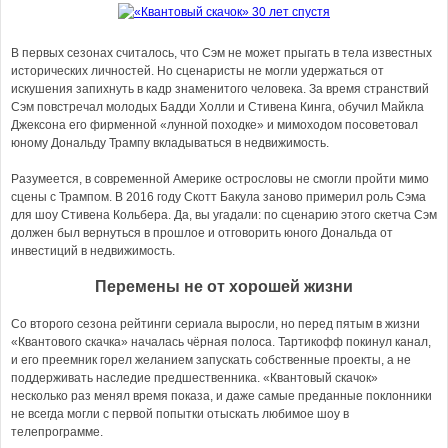
В первых сезонах считалось, что Сэм не может прыгать в тела известных
исторических личностей. Но сценаристы не могли удержаться от
искушения запихнуть в кадр знаменитого человека. За время странствий
Сэм повстречал молодых Бадди Холли и Стивена Кинга, обучил Майкла
Джексона его фирменной «лунной походке» и мимоходом посоветовал
юному Дональду Трампу вкладываться в недвижимость.
Разумеется, в современной Америке острословы не смогли пройти мимо
сцены с Трампом. В 2016 году Скотт Бакула заново примерил роль Сэма
для шоу Стивена Кольбера. Да, вы угадали: по сценарию этого скетча Сэм
должен был вернуться в прошлое и отговорить юного Дональда от
инвестиций в недвижимость.
Перемены не от хорошей жизни
Со второго сезона рейтинги сериала выросли, но перед пятым в жизни
«Квантового скачка» началась чёрная полоса. Тартикофф покинул канал,
и его преемник горел желанием запускать собственные проекты, а не
поддерживать наследие предшественника. «Квантовый скачок»
несколько раз менял время показа, и даже самые преданные поклонники
не всегда могли с первой попытки отыскать любимое шоу в
телепрограмме.