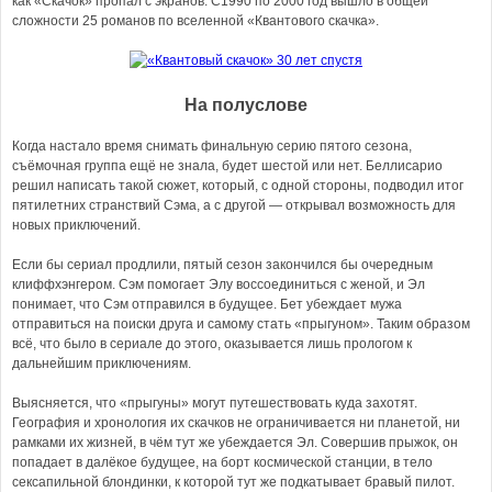
как «Скачок» пропал с экранов. С1990 по 2000 год вышло в общей
сложности 25 романов по вселенной «Квантового скачка».
На полуслове
Когда настало время снимать финальную серию пятого сезона,
съёмочная группа ещё не знала, будет шестой или нет. Беллисарио
решил написать такой сюжет, который, с одной стороны, подводил итог
пятилетних странствий Сэма, а с другой — открывал возможность для
новых приключений.
Если бы сериал продлили, пятый сезон закончился бы очередным
клиффхэнгером. Сэм помогает Элу воссоединиться с женой, и Эл
понимает, что Сэм отправился в будущее. Бет убеждает мужа
отправиться на поиски друга и самому стать «прыгуном». Таким образом
всё, что было в сериале до этого, оказывается лишь прологом к
дальнейшим приключениям.
Выясняется, что «прыгуны» могут путешествовать куда захотят.
География и хронология их скачков не ограничивается ни планетой, ни
рамками их жизней, в чём тут же убеждается Эл. Совершив прыжок, он
попадает в далёкое будущее, на борт космической станции, в тело
сексапильной блондинки, к которой тут же подкатывает бравый пилот.