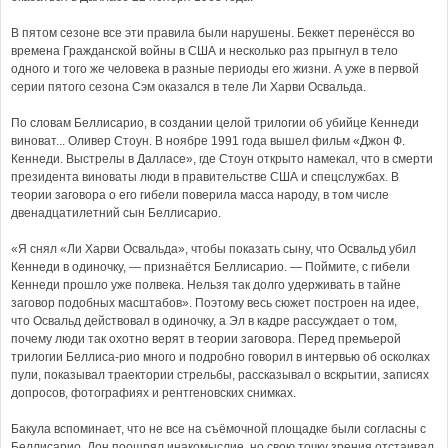
В пятом сезоне все эти правила были нарушены. Беккет перенёсся во
времена Гражданской войны в США и несколько раз прыгнул в тело
одного и того же человека в разные периоды его жизни. А уже в первой
серии пятого сезона Сэм оказался в теле Ли Харви Освальда.
По словам Беллисарио, в создании целой трилогии об убийце Кеннеди
виноват... Оливер Стоун. В ноябре 1991 года вышел фильм «Джон Ф.
Кеннеди. Выстрелы в Далласе», где Стоун открыто намекал, что в смерти
президента виноваты люди в правительстве США и спецслужбах. В
теории заговора о его гибели поверила масса народу, в том числе
двенадцатилетний сын Беллисарио.
«Я снял «Ли Харви Освальда», чтобы показать сыну, что Освальд убил
Кеннеди в одиночку, — признаётся Беллисарио. — Поймите, с гибели
Кеннеди прошло уже полвека. Нельзя так долго удерживать в тайне
заговор подобных масштабов». Поэтому весь сюжет построен на идее,
что Освальд действовал в одиночку, а Эл в кадре рассуждает о том,
почему люди так охотно верят в теории заговора. Перед премьерой
трилогии Беллиса-рио много и подробно говорил в интервью об осколках
пули, показывал траектории стрельбы, рассказывал о вскрытии, записях
допросов, фотографиях и рентгеновских снимках.
Бакула вспоминает, что не все на съёмочной площадке были согласны с
Беллисарио. Дон поощрял инакомыслие, но свою точку зрения отстаивал