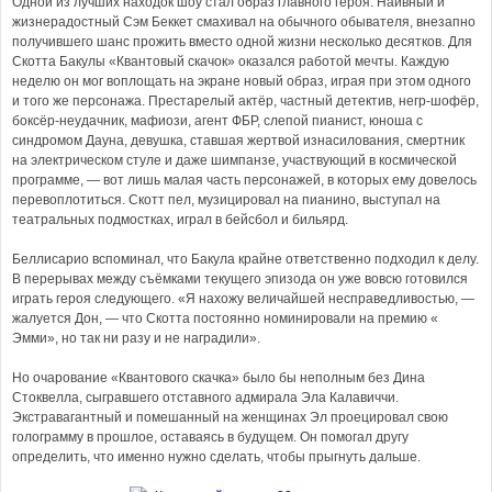
Одной из лучших находок шоу стал образ главного героя. Наивный и
жизнерадостный Сэм Беккет смахивал на обычного обывателя, внезапно
получившего шанс прожить вместо одной жизни несколько десятков. Для
Скотта Бакулы «Квантовый скачок» оказался работой мечты. Каждую
неделю он мог воплощать на экране новый образ, играя при этом одного
и того же персонажа. Престарелый актёр, частный детектив, негр-шофёр,
боксёр-неудачник, мафиози, агент ФБР, слепой пианист, юноша с
синдромом Дауна, девушка, ставшая жертвой изнасилования, смертник
на электрическом стуле и даже шимпанзе, участвующий в космической
программе, — вот лишь малая часть персонажей, в которых ему довелось
перевоплотиться. Скотт пел, музицировал на пианино, выступал на
театральных подмостках, играл в бейсбол и бильярд.
Беллисарио вспоминал, что Бакула крайне ответственно подходил к делу.
В перерывах между съёмками текущего эпизода он уже вовсю готовился
играть героя следующего. «Я нахожу величайшей несправедливостью, —
жалуется Дон, — что Скотта постоянно номинировали на премию «
Эмми», но так ни разу и не наградили».
Но очарование «Квантового скачка» было бы неполным без Дина
Стоквелла, сыгравшего отставного адмирала Эла Калавиччи.
Экстравагантный и помешанный на женщинах Эл проецировал свою
голограмму в прошлое, оставаясь в будущем. Он помогал другу
определить, что именно нужно сделать, чтобы прыгнуть дальше.