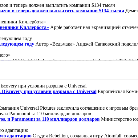
mazon и теперь должен выплатить компании $134 тысяч
Демет
Дневники Киллербота»
Apple работает над экранизацией отмеч
следующем году
Автор «Ведьмака» Анджей Сапковский поделилс
ьюго»
CD Projekt Red сообщила, что комикс Cyberpunk 2077: Bi
ической барселонской библиотеке, известной по вселенной «Кла
ор, как прославленный убийца Кейн совершил то, что считалось
Discovery при условии разрыва с Universal
Европейская Комис
зи» — так можно обозначить жизнь героини. Нищая девочка Вайол
омпания Universal Pictures заключила соглашение с игровым брен
s. и Paramount за 110 миллиардов долларов
Министерство юс
ную адаптацию
Студия Rebellion, создавшая игру Atomfall, совме