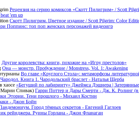
Рецензия на серию комиксов «Скотт Пилигрим» / Scott Pilgr
beat 'em up
Скотт Пилигрим. Цветное издание / Scott Pilgrim: Color Editi
ри Поппинс: топ поп женских персонажей видеоигр
Другие королевства: книги, похожие на «Игру престолов»
Она — монстр. Пробуждение / Monstress, Vol. 1: Awakening
Во главе «Круглого Стола»: метаморфозы литературн
Чародол. Книга 1. Чародольский браслет - Наталья Щерба
«Бегущий по лабиринту» Джеймса Дэшнера | Затерянные
Гарри Поттер и Дары Смерти - Дж. К. Ролинг (
ки Этории. Тени прошлого - Михаил Костин
раки - Джон Бойн
Пандемониум. Город тёмных секретов - Евгений Гаглоев
ик рейнджера. Руины Горлана - Джон Фланаган