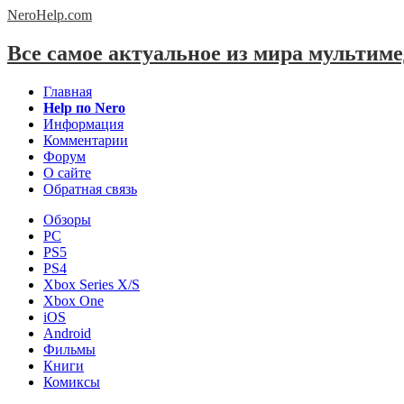
NeroHelp.
com
Все самое актуальное из мира мультим
Главная
Help по Nero
Информация
Комментарии
Форум
О сайте
Обратная связь
Обзоры
PC
PS5
PS4
Xbox Series X/S
Xbox One
iOS
Android
Фильмы
Книги
Комиксы