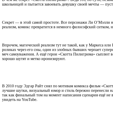
школьницей и пытается завоевать девушку своей мечты — пуст
Секрет — в этой самой простоте. Все персонажи Ли О’Мэлли на
реализм, комикс превратится в немного философский ситком, н
Впрочем, магический реализм тут не такой, как у Маркеса или
роликах через его сны, один из злобных бывших черпает суперс
меч самоуважения. А ещё герои «Скотта Пилигрима» сыплют вс
хорошо шутят и метко иронизируют.
В 2010 году Эдгар Райт снял по мотивам комикса фильм «Скот
лучшие шутки, визуальный юмор и стиль бережно перенесли на
так как финальный том на момент написания сценария ещё не 
увидеть на YouTube.