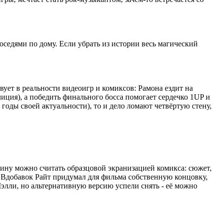
оседями по дому. Если убрать из истории весь магический
вует в реальности видеоигр и комиксов: Рамона ездит на
лиция), а победить финального босса помогает сердечко 1UP и
ды своей актуальности), то и дело ломают четвёртую стену,
тину можно считать образцовой экранизацией комикса: сюжет,
 Вдобавок Райт придумал для фильма собственную концовку,
элли, но альтернативную версию успели снять - её можно