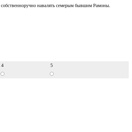
e и собственноручно навалять семерым бывшим Рамоны.
4
5