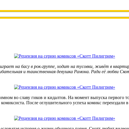
рает на басу в рок-группе, ходит на тусовки, живёт в квартире
ибательная и таинственная девушка Рамона. Ради её любви Скот
имном во славу гиков и кидалтов. На момент выпуска первого 
го комиксиста. После оглушительного успеха комикс переиздали 
ысловатая история о жизни обычного парня. Скотт любит видеоиг