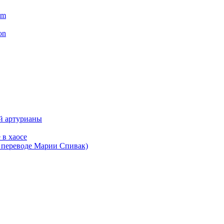
im
on
ой артурианы
 в хаосе
в переводе Марии Спивак)