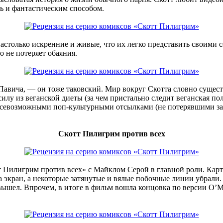
ь и фантастическим способом.
столько искренние и живые, что их легко представить своими с
о не потеряет обаяния.
 Павича, — он тоже таковский. Мир вокруг Скотта словно сущест
илу из веганской диеты (за чем пристально следит веганская по
евозможными поп-культурными отсылками (не потерявшими за го
Скотт Пилигрим против всех
т Пилигрим против всех» с Майклом Серой в главной роли. Кар
 экран, а некоторые затянутые и вялые побочные линии убрали.
вышел. Впрочем, в итоге в фильм вошла концовка по версии О’М