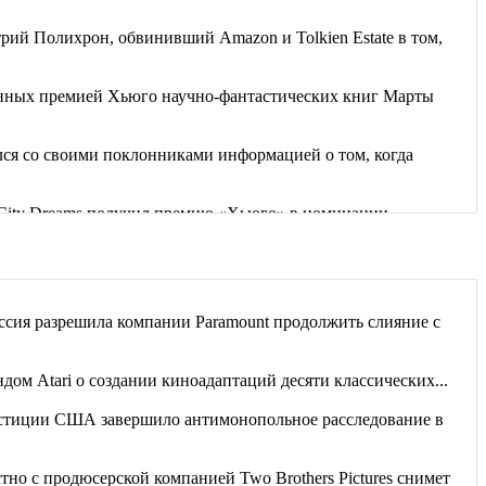
рий Полихрон, обвинивший Amazon и Tolkien Estate в том,
енных премией Хьюго научно-фантастических книг Марты
я со своими поклонниками информацией о том, когда
g City Dreams получил премию «Хьюго» в номинации
дбища забытых книг». Часть рассказов...
 невозможным, разрушив планы...
сия разрешила компании Paramount продолжить слияние с
ет, руководствуясь вещими снами, спасла от...
дом Atari о создании киноадаптаций десяти классических...
тиции США завершило антимонопольное расследование в
стно с продюсерской компанией Two Brothers Pictures снимет