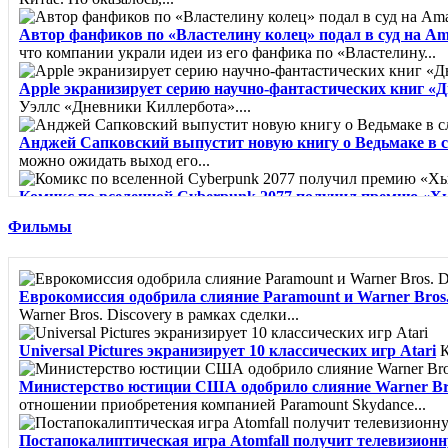
Автор фанфиков по «Властелину колец» подал в суд на A
что компании украли идеи из его фанфика по «Властелину...
Apple экранизирует серию научно-фантастических книг «
Уэллс «Дневники Киллербота»....
Анджей Сапковский выпустит новую книгу о Ведьмаке в 
можно ожидать выход его...
Комикс по вселенной Cyberpunk 2077 получил премию «Х
"Лучшая...
Фильмы
Город из пара - Карлос Руис Сафон
Сборник рассказов о миф
Клинок Тишалла - Мэтью Стовер
Минуло шесть лет с тех п
Еврокомиссия одобрила слияние Paramount и Warner Bros. 
Warner Bros. Discovery в рамках сделки...
Вайолет, созданная из шипов - Джина Чэнь
«Из грязи в кня
Universal Pictures экранизирует 10 классических игр Atari
К
Министерство юстиции США одобрило слияние Warner Bro
отношении приобретения компанией Paramount Skydance...
Постапокалиптическая игра Atomfall получит телевизион