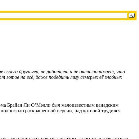
 своего друга-гея, не работает и не очень понимает, что
т готов на всё, даже победить лигу семерых её злобных
тома Брайан Ли О’Мэлли был малоизвестным канадским
в полностью раскрашенной версии, над которой трудился
ры, мечтает стать рок-музыкантом, зачем-то встречается со