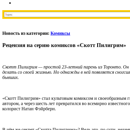
Новость из категории:
Комиксы
Рецензия на серию комиксов «Скотт Пилигрим»
Скотт Пилигрим — простой 23-летний парень из Торонто. Он иг
делать со своей жизнью. Но однажды в ней появляется сногсш
бывших.
«Скотт Пилигрим» стал культовым комиксом и своеобразным г
автором, а через шесть лет превратился во всемирно известно
колорист Натан Фэйрберн.
В чём же секрет «Скотта Пилигрима»? Ведь это, по сути, незам