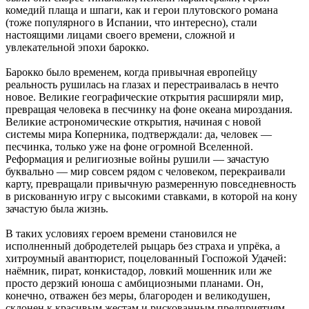
комедий плаща и шпаги, как и герои плутовского романа
(тоже популярного в Испании, что интересно), стали
настоящими лицами своего времени, сложной и
увлекательной эпохи барокко.
Барокко было временем, когда привычная европейцу
реальность рушилась на глазах и перестраивалась в нечто
новое. Великие географические открытия расширяли мир,
превращая человека в песчинку на фоне океана мироздания.
Великие астрономические открытия, начиная с новой
системы мира Коперника, подтверждали: да, человек —
песчинка, только уже на фоне огромной Вселенной.
Реформация и религиозные войны рушили — зачастую
буквально — мир совсем рядом с человеком, перекраивали
карту, превращали привычную размеренную повседневность
в рискованную игру с высокими ставками, в которой на кону
зачастую была жизнь.
В таких условиях героем времени становился не
исполненный добродетелей рыцарь без страха и упрёка, а
хитроумный авантюрист, поцелованный Госпожой Удачей:
наёмник, пират, конкистадор, ловкий мошенник или же
просто дерзкий юноша с амбициозными планами. Он,
конечно, отважен без меры, благороден и великодушен,
склонен к красивым жестам и рискованным предприятиям.