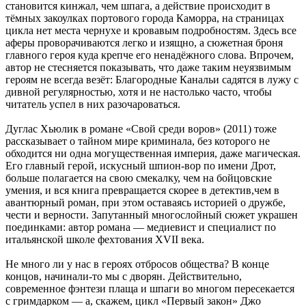
становится кинжал, чем шпага, а действие происходит в
тёмных закоулках портового города Каморра, на страницах
цикла нет места чернухе и кровавым подробностям. Здесь все
аферы проворачиваются легко и изящно, а сюжетная броня
главного героя куда крепче его ненадёжного слова. Впрочем,
автор не стесняется показывать, что даже таким неуязвимым
героям не всегда везёт: Благородные Канальи садятся в лужу с
дивной регулярностью, хотя и не настолько часто, чтобы
читатель успел в них разочароваться.
Дуглас Хьюлик в романе «Свой среди воров» (2011) тоже
рассказывает о тайном мире криминала, без которого не
обходится ни одна могущественная империя, даже магическая.
Его главный герой, искусный шпион-вор по имени Дрот,
больше полагается на свою смекалку, чем на бойцовские
умения, и вся книга превращается скорее в детектив,чем в
авантюрный роман, при этом оставаясь историей о дружбе,
чести и верности. Запутанный многослойный сюжет украшен
поединками: автор романа — медиевист и специалист по
итальянской школе фехтования XVII века.
Не много ли у нас в героях отбросов общества? В конце
концов, начинали-то мы с дворян. Действительно,
современное фэнтези плаща и шпаги во многом пересекается
с гримдарком — а, скажем, цикл «Первый закон» Джо