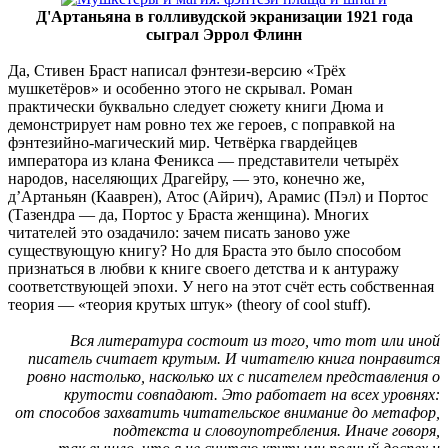
Д'Артаньяна в голливудской экранизации 1921 года
сыграл Эррол Флинн
Да, Стивен Браст написал фэнтези-версию «Трёх
мушкетёров» и особенно этого не скрывал. Роман
практически буквально следует сюжету книги Дюма и
демонстрирует нам ровно тех же героев, с поправкой на
фэнтезийно-магический мир. Четвёрка гвардейцев
императора из клана Феникса — представители четырёх
народов, населяющих Драгейру, — это, конечно же,
д’Артаньян (Кааврен), Атос (Айрич), Арамис (Пэл) и Портос
(Тазендра — да, Портос у Браста женщина). Многих
читателей это озадачило: зачем писать заново уже
существующую книгу? Но для Браста это было способом
признаться в любви к книге своего детства и к антуражу
соответствующей эпохи. У него на этот счёт есть собственная
теория — «теория крутых штук» (theory of cool stuff).
Вся литература состоит из того, что тот или иной
писатель считает крутым. И читателю книга понравится
ровно настолько, насколько их с писателем представления о
крутости совпадают. Это работает на всех уровнях:
от способов захватить читательское внимание до метафор,
подтекста и словоупотребления. Иначе говоря,