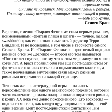
так вышло, что я не считаю крутыми полный доспех и
огромные мечи.
Они мне не нравятся. Мне нравятся плащи и рапиры.
Поэтому я пишу истории, в которых много плащей и рапир,
— ведь это круто.
Стивен Браст
Вероятно, именно «Гвардия Феникса» стала первым романом,
поименованным «фэнтези плаща и шпаги» — точнее, magical
swashbuckler, как его назвал знаменитый редактор Терри
Виндлинг. И не последним, в том числе в творчестве самого
Стивена Браста. Из «Гвардии Феникса» вырос целый подцикл
романов о той же Драгейре — второй его том называется
«Пятьсот лет спустя», потому что в этом мире живут по много
сотен лет. А Браст проявил себя тем ещё постмодернистом от
фэнтези: в его книгах отсылки и подмигивания классике, а
также неочевидные внутренние связи между разными
романами встречаются на каждой странице.
Точно так же — с литературной игры — началось
переосмысление ещё одного авантюрного поджанра, который
часто включают в романы плаща и шпаги: пиратского романа,
к концу XX века уже давно похороненного. Его воскресил —
поднял из могилы, как колдун вуду поднимает зомби, — ещё
один верный адепт постмодернистской фантастики Тим