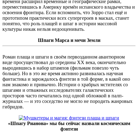
времени расширил временные и географические рамки,
переместившись в Америку времён испанского владычества и
освоения фронтира. Если вспомнить, что Зорро стал ещё и
прототипом практически всех супергероев в масках, станет
понятно, что роль плащей и шпаг в истории массовой
культуры никак нельзя недооценивать.
Шпаги Марса и мечи Земли
Роман плаща и шпаги в своём первозданном авантюрном
виде просуществовал до середины XX века, окончательно
выродившись в набор штампов (фильмам повезло чуть
больше). Но в это же время активно развивалась научная
фантастика и зарождалось фэнтези в той форме, в какой оно
нам знакомо и привычно. Истории о храбрых мстителях со
шпагами и отважных исследователях галактических
просторов часто печатались под одной обложкой в палп-
журналах — и это соседство не могло не породить жанровых
гибридов.
«Шпагу Рианона» мы бы сейчас назвали космическим
фэнтези