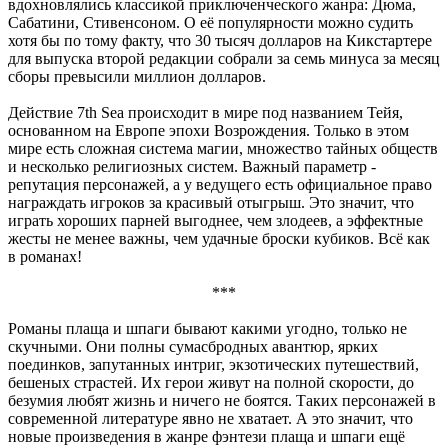
вдохновлялись классикой приключенческого жанра: Дюма,
Сабатини, Стивенсоном. О её популярности можно судить
хотя бы по тому факту, что 30 тысяч долларов на Кикстартере
для выпуска второй редакции собрали за семь минуса за месяц
сборы превысили миллион долларов.
Действие 7th Sea происходит в мире под названием Тейя,
основанном на Европе эпохи Возрождения. Только в этом
мире есть сложная система магии, множество тайных обществ
и несколько религиозных систем. Важный параметр -
репутация персонажей, а у ведущего есть официальное право
награждать игроков за красивый отыгрыш. Это значит, что
играть хороших парней выгоднее, чем злодеев, а эффектные
жесты не менее важны, чем удачные броски кубиков. Всё как
в романах!
***
Романы плаща и шпаги бывают какими угодно, только не
скучными. Они полны сумасбродных авантюр, ярких
поединков, запутанных интриг, экзотических путешествий,
бешеных страстей. Их герои живут на полной скорости, до
безумия любят жизнь и ничего не боятся. Таких персонажей в
современной литературе явно не хватает. А это значит, что
новые произведения в жанре фэнтези плаща и шпаги ещё