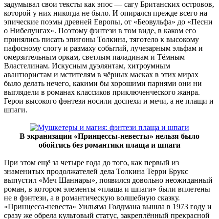
задумывал свои тексты как эпос — сагу Британских островов,
которой у них никогда не было. И опирался прежде всего на
эпические поэмы древней Европы, от «Беовульфа» до «Песни
о Нибелунгах». Поэтому фэнтези в том виде, в каком его
принялись писать эпигоны Толкина, тяготело к высокому
пафосному слогу и размаху событий, лучезарным эльфам и
омерзительным оркам, светлым паладинам и Тёмным
Властелинам. Искусным дуэлянтам, хитроумным
авантюристам и мстителям в чёрных масках в этих мирах
было делать нечего, какими бы хорошими парнями они ни
выглядели в романах классиков приключенческого жанра.
Герои высокого фэнтези носили доспехи и мечи, а не плащи и
шпаги.
В экранизации «Принцессы-невесты» нельзя было
обойтись без романтики плаща и шпаги
При этом ещё за четыре года до того, как первый из
знаменитых продолжателей дела Толкина Терри Брукс
выпустил «Меч Шаннары», появился довольно неожиданный
роман, в котором элементы «плаща и шпаги» были вплетены
не в фэнтези, а в романтическую волшебную сказку.
«Принцесса-невеста» Уильяма Голдмана вышла в 1973 году и
сразу же обрела культовый статус, закреплённый прекрасной