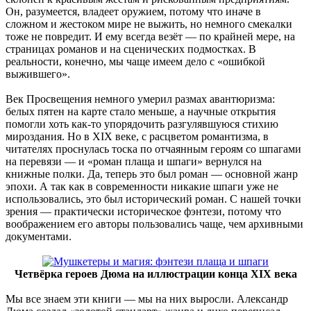
Он, разумеется, владеет оружием, потому что иначе в
сложном и жестоком мире не выжить, но немного смекалки
тоже не повредит. И ему всегда везёт — по крайней мере, на
страницах романов и на сценических подмостках. В
реальности, конечно, мы чаще имеем дело с «ошибкой
выжившего».
Век Просвещения немного умерил размах авантюризма:
белых пятен на карте стало меньше, а научные открытия
помогли хоть как-то упорядочить разгулявшуюся стихию
мироздания. Но в XIX веке, с расцветом романтизма, в
читателях проснулась тоска по отчаянным героям со шпагами
на перевязи — и «роман плаща и шпаги» вернулся на
книжные полки. Да, теперь это был роман — основной жанр
эпохи. А так как в современности никакие шпаги уже не
использовались, это был исторический роман. С нашей точки
зрения — практически историческое фэнтези, потому что
воображением его авторы пользовались чаще, чем архивными
документами.
Четвёрка героев Дюма на иллюстрации конца XIX века
Мы все знаем эти книги — мы на них выросли. Александр