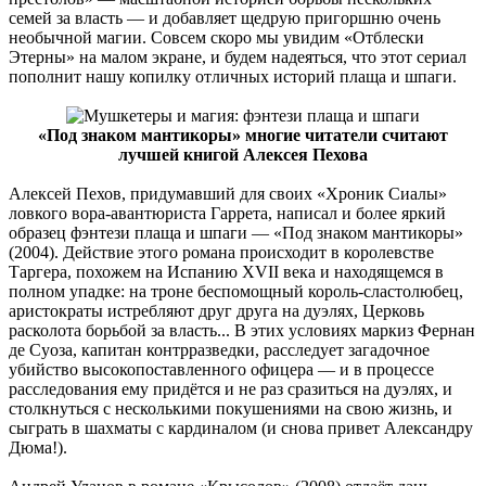
семей за власть — и добавляет щедрую пригоршню очень
необычной магии. Совсем скоро мы увидим «Отблески
Этерны» на малом экране, и будем надеяться, что этот сериал
пополнит нашу копилку отличных историй плаща и шпаги.
«Под знаком мантикоры» многие читатели считают
лучшей книгой Алексея Пехова
Алексей Пехов, придумавший для своих «Хроник Сиалы»
ловкого вора-авантюриста Гаррета, написал и более яркий
образец фэнтези плаща и шпаги — «Под знаком мантикоры»
(2004). Действие этого романа происходит в королевстве
Таргера, похожем на Испанию XVII века и находящемся в
полном упадке: на троне беспомощный король-сластолюбец,
аристократы истребляют друг друга на дуэлях, Церковь
расколота борьбой за власть... В этих условиях маркиз Фернан
де Суоза, капитан контрразведки, расследует загадочное
убийство высокопоставленного офицера — и в процессе
расследования ему придётся и не раз сразиться на дуэлях, и
столкнуться с несколькими покушениями на свою жизнь, и
сыграть в шахматы с кардиналом (и снова привет Александру
Дюма!).