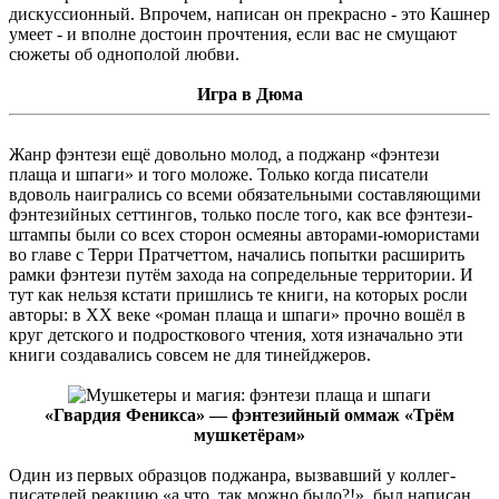
дискуссионный. Впрочем, написан он прекрасно - это Кашнер
умеет - и вполне достоин прочтения, если вас не смущают
сюжеты об однополой любви.
Игра в Дюма
Жанр фэнтези ещё довольно молод, а поджанр «фэнтези
плаща и шпаги» и того моложе. Только когда писатели
вдоволь наигрались со всеми обязательными составляющими
фэнтезийных сеттингов, только после того, как все фэнтези-
штампы были со всех сторон осмеяны авторами-юмористами
во главе с Терри Пратчеттом, начались попытки расширить
рамки фэнтези путём захода на сопредельные территории. И
тут как нельзя кстати пришлись те книги, на которых росли
авторы: в XX веке «роман плаща и шпаги» прочно вошёл в
круг детского и подросткового чтения, хотя изначально эти
книги создавались совсем не для тинейджеров.
«Гвардия Феникса» — фэнтезийный оммаж «Трём
мушкетёрам»
Один из первых образцов поджанра, вызвавший у коллег-
писателей реакцию «а что, так можно было?!», был написан