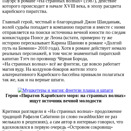
Пауэрс в романе «На странных волнах» (1987), действие
которого происходит в начале XVIII века, в эпоху расцвета
карибского пиратства.
Главный герой, честный и благородный Джон Шанданьяк,
волей судьбы попадает в компанию пиратов и вместе с ними
отправляется на поиски источника вечной юности по следам
конкистадора Понсе де Леона (кстати, примерно ту же
историю пересказывает Карина Шаинян в романе «Долгий
путь на Бимини» 2010 года). Хотя в романе действует немало
реальных персонажей, в том числе знаменитый пиратский
капитан Тэтч по прозвищу Чёрная Борода,
«На странных волнах» всё же фэнтези, где вовсю работает
магия вуду. На колдунов-бокоров жители этого
альтернативного Карибского бассейна привыкли полагаться
так же, как и на верные шпаги.
Герои «Пиратов Карибского моря: на странных волнах»
ищут источник вечной молодости
Критики разглядели в «На странных волнах» продолжение
традиций Рафаэля Сабатини (и слово swashbuckler не раз
мелькало в рецензиях), а сам автор в интервью говорил, что
вдохновлялся в первую очередь «Островом сокровищ»