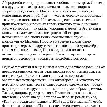
Аберкромби иногда причисляют к обоим поджанрам. И в тех,
и в других книгах протагонисты отнюдь не рыцари в
сверкающих доспехах. Они плуты и хитрецы, зачастую
мошенники, воры и убийцы — «серая мораль» сопровождает
этих героев постоянно. На самом-то деле в классических
приключенческих романах герои зачастую тоже вызывали
много вопросов — скажем, «хороший парень» д’Артаньян в
книге на самом деле тот ещё циничный интриган,
использующий в своих целях собственных друзей и
злополучную Миледи. Просто во времена Дюма было
принято доверять автору, и если тот писал, что мушкетёры
короля хорошие, а гвардейцы кардинала плохие, то
написанному следовало верить. А в наше время авторам
принято не доверять, а задавать неудобные вопросы.
Однако у фэнтези плаща и шпаги есть одна унаследованная от
предшественников черта, отличающая его от гримдарка: эти
истории куда более оптимистичны, а их персонажи
обаятельнее тёмнофэнтезийных антигероев. И зачастую это
истории о том, как честь и благородство одерживают победу
над подлостью и трусостью — как в старые добрые времена.
Такова, например, тетралогия о Плащеносцах канадского
писателя Себастьяна де Кастелла — первый роман цикла,
«Клинок предателя», вышел в 2014 году. Его главный герой,
бывший глава ордена Плащеносцев (странствующих судей)