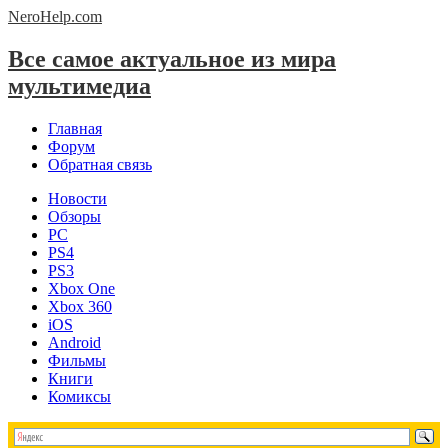
NeroHelp.
com
Все самое актуальное из мира
мультимедиа
Главная
Форум
Обратная связь
Новости
Обзоры
PC
PS4
PS3
Xbox One
Xbox 360
iOS
Android
Фильмы
Книги
Комиксы