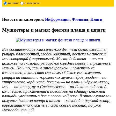
на сайте
в интернете
Новость из категории:
Информация
,
Фильмы
,
Книги
Мушкетеры и магия: фэнтези плаща и шпаги
Все составляющие классического фэнтези давно известны:
рыцарь благородный, злодей коварный, доспехи магические,
меч говорящий (опционально). Место действия — нечто
похожее на сказочно-рыцарское Средневековье, непременно с
магией. Но что, если в этом уравнении поменять не
количество, а качество слагаемых? Скажем, заменить
рыцаря на капитана королевских мушкетёров, злодея — на
хитроумного кардинала, доспехи — на плащ и чёрную маску,
меч — на шпагу, ну а Средневековье— на Галантный век. А
количество приключений и поединков на единицу книжной
площади увеличить в два с половиной раза. В этом случае мы
получим фэнтези плаща и шпаги — молодой и дерзкий жанр,
ворвавшийся на книжные полки совсем недавно, но уже
многообещающий.