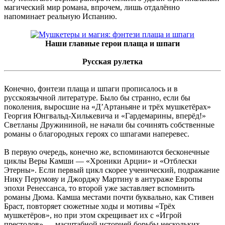
магический мир романа, впрочем, лишь отдалённо
напоминает реальную Испанию.
Наши главные герои плаща и шпаги
Русская рулетка
Конечно, фэнтези плаща и шпаги прописалось и в
русскоязычной литературе. Было бы странно, если бы
поколения, выросшие на «Д’Артаньяне и трёх мушкетёрах»
Георгия Юнгвальд-Хилькевича и «Гардемарины, вперёд!»
Светланы Дружининой, не начали бы сочинять собственные
романы о благородных героях со шпагами наперевес.
В первую очередь, конечно же, вспоминаются бесконечные
циклы Веры Камши — «Хроники Арции» и «Отблески
Этерны». Если первый цикл скорее ученический, подражание
Нику Перумову и Джорджу Мартину в антураже Европы
эпохи Ренессанса, то второй уже заставляет вспомнить
романы Дюма. Камша местами почти буквально, как Стивен
Браст, повторяет сюжетные ходы и мотивы «Трёх
мушкетёров», но при этом скрещивает их с «Игрой
престолов» — масштабной историей борьбы нескольких