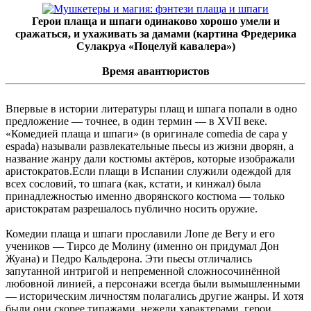
Герои плаща и шпаги одинаково хорошо умели и
сражаться, и ухаживать за дамами (картина Фредерика
Сулакруа «Поцелуй кавалера»)
Время авантюристов
Впервые в истории литературы плащ и шпага попали в одно
предложение — точнее, в один термин — в XVII веке.
«Комедией плаща и шпаги» (в оригинале comedia de capa y
espada) называли развлекательные пьесы из жизни дворян, а
название жанру дали костюмы актёров, которые изображали
аристократов.Если плащи в Испании служили одеждой для
всех сословий, то шпага (как, кстати, и кинжал) была
принадлежностью именно дворянского костюма — только
аристократам разрешалось публично носить оружие.
Комедии плаща и шпаги прославили Лопе де Вегу и его
учеников — Тирсо де Молину (именно он придумал Дон
Жуана) и Педро Кальдерона. Эти пьесы отличались
запутанной интригой и непременной сложносочинённой
любовной линией, а персонажи всегда были вымышленными
— историческим личностям полагались другие жанры. И хотя
были они скорее типажами, нежели характерами, герои