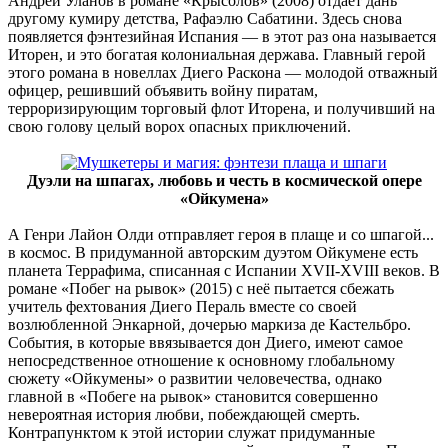
Андрей Уланов в романе «Крысолов» (2008) отдаёт дань
другому кумиру детства, Рафаэлю Сабатини. Здесь снова
появляется фэнтезийная Испания — в этот раз она называется
Иторен, и это богатая колониальная держава. Главный герой
этого романа в новеллах Диего Раскона — молодой отважный
офицер, решивший объявить войну пиратам,
терроризирующим торговый флот Иторена, и получивший на
свою голову целый ворох опасных приключений.
Дуэли на шпагах, любовь и честь в космической опере
«Ойкумена»
А Генри Лайон Олди отправляет героя в плаще и со шпагой...
в космос. В придуманной авторским дуэтом Ойкумене есть
планета Террафима, списанная с Испании XVII-XVIII веков. В
романе «Побег на рывок» (2015) с неё пытается сбежать
учитель фехтования Диего Пераль вместе со своей
возлюбленной Энкарной, дочерью маркиза де Кастельбро.
События, в которые ввязывается дон Диего, имеют самое
непосредственное отношение к основному глобальному
сюжету «Ойкумены» о развитии человечества, однако
главной в «Побеге на рывок» становится совершенно
невероятная история любви, побеждающей смерть.
Контрапунктом к этой истории служат придуманные