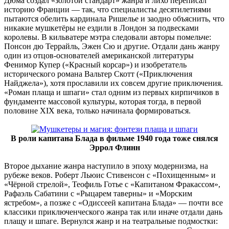
Дюма создал «золотой стандарт» жанра и лихо переписал
историю Франции — так, что специалисты десятилетиями
пытаются обелить кардинала Ришелье и заодно объяснить, что
никакие мушкетёры не ездили в Лондон за подвесками
королевы. В кильватере мэтра следовали авторы помельче:
Понсон дю Террайль, Эжен Сю и другие. Отдали дань жанру
один из отцов-основателей американской литературы
Фенимор Купер («Красный корсар») и изобретатель
исторического романа Вальтер Скотт («Приключения
Найджела»), хотя прославили их совсем другие приключения.
«Роман плаща и шпаги» стал одним из первых кирпичиков в
фундаменте массовой культуры, которая тогда, в первой
половине XIX века, только начинала формироваться.
В роли капитана Блада в фильме 1940 года тоже снялся
Эррол Флинн
Второе дыхание жанра наступило в эпоху модернизма, на
рубеже веков. Роберт Льюис Стивенсон с «Похищенным» и
«Чёрной стрелой», Теофиль Готье с «Капитаном Фракассом»,
Рафаэль Сабатини с «Рыцарем таверны» и «Морским
ястребом», а позже с «Одиссеей капитана Блада» — почти все
классики приключенческого жанра так или иначе отдали дань
плащу и шпаге. Вернулся жанр и на театральные подмостки: