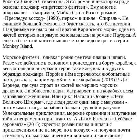
Роберта Льюиса Стивенсона. Этот роман в некотором роде
основал поджанр «пиратского фэнтези». Ему многие
подражали — например, Майкл Скотт Роэн в романе
«Преследуя восход» (1990), первом в цикле «Спираль». Не
слишком большой смелостью будет сказать, что без истории
Шанданьяка не было бы «Пиратов Карибского моря», одна из
частей которых напрямую основывалась на романе Пауэрса. А
ещё на базе этой книги вышли четыре видеоигры из серии
Monkey Island.
Морское фэнтези - близкая родня фэнтези плаща и шпаги.
Разве что действие в основном происходит на борту корабля, а
весь остальной антураж и герои такие же, как и в других
образцах поджанра. Порой в нём встречаются любопытные
находки - как, например, «Костяные корабли» (2019) Р. Дж.
Баркера, где суда строят из костей вымерших морских
драконов, а в обществе царит матриархат, и на кораблях всем
заправляют женщины. Или цикл Наталии Осояну «Дети
Великого Шторма», где люди делят один мир с магусами -
потомками птиц, а корабли обладают душой и разумом.
Увлекательные приключения, морские сражения и запутанные
тайны непременно прилагаются. А Джим Батчер в «Лебёдке
аэронавта» (2015) скрестил роман плаща и шпаги с
приключениями не на море, но в воздухе - и получил почти
стимпанк, только с магическими войнами и капитаном-