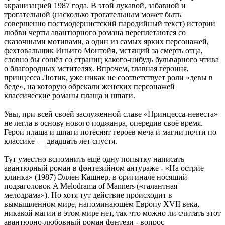
экранизацией 1987 года. В этой лукавой, забавной и
трогательной (насколько трогательным может быть
совершенно постмодернистский пародийный текст) истории
любви черты авантюрного романа переплетаются со
сказочными мотивами, а один из самых ярких персонажей,
фехтовальщик Иньиго Монтойя, мстящий за смерть отца,
словно бы сошёл со страниц какого-нибудь бульварного чтива
о благородных мстителях. Впрочем, главная героиня,
принцесса Лютик, уже никак не соответствует роли «девы в
беде», на которую обрекали женских персонажей
классические романы плаща и шпаги.
Увы, при всей своей заслуженной славе «Принцесса-невеста»
не легла в основу нового поджанра, опередив своё время.
Герои плаща и шпаги потеснят героев меча и магии почти по
классике — двадцать лет спустя.
Тут уместно вспомнить ещё одну попытку написать
авантюрный роман в фэнтезийном антураже - «На острие
клинка» (1987) Эллен Кашнер, в оригинале носящий
подзаголовок A Melodrama of Manners («галантная
мелодрама»). Но хотя тут действие происходит в
вымышленном мире, напоминающем Европу XVII века,
никакой магии в этом мире нет, так что можно ли считать этот
авантюрно-любовный роман фэнтези - вопрос