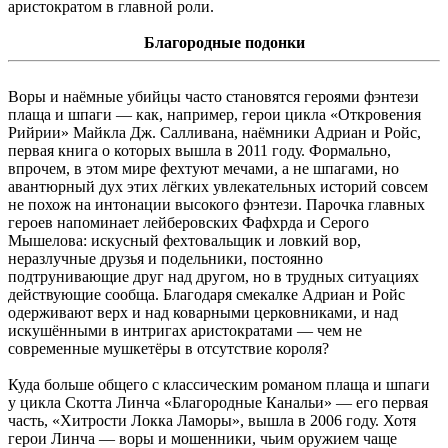
аристократом в главной роли.
Благородные подонки
Воры и наёмные убийцы часто становятся героями фэнтези
плаща и шпаги — как, например, герои цикла «Откровения
Рийрии» Майкла Дж. Салливана, наёмники Адриан и Ройс,
первая книга о которых вышла в 2011 году. Формально,
впрочем, в этом мире фехтуют мечами, а не шпагами, но
авантюрный дух этих лёгких увлекательных историй совсем
не похож на интонации высокого фэнтези. Парочка главных
героев напоминает лейберовских Фафхрда и Серого
Мышелова: искусный фехтовальщик и ловкий вор,
неразлучные друзья и подельники, постоянно
подтрунивающие друг над другом, но в трудных ситуациях
действующие сообща. Благодаря смекалке Адриан и Ройс
одерживают верх и над коварными церковниками, и над
искушёнными в интригах аристократами — чем не
современные мушкетёры в отсутствие короля?
Куда больше общего с классическим романом плаща и шпаги
у цикла Скотта Линча «Благородные Канальи» — его первая
часть, «Хитрости Локка Ламоры», вышла в 2006 году. Хотя
герои Линча — воры и мошенники, чьим оружием чаще