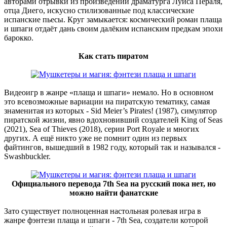
авторами отрывки из произведений драматурга Луиса Пераля,
отца Диего, искусно стилизованные под классические
испанские пьесы. Круг замыкается: космический роман плаща
и шпаги отдаёт дань своим далёким испанским предкам эпохи
барокко.
Как стать пиратом
Видеоигр в жанре «плаща и шпаги» немало. Но в основном
это всевозможные вариации на пиратскую тематику, самая
знаменитая из которых - Sid Meier’s Pirates! (1987), симулятор
пиратской жизни, явно вдохновивший создателей King of Seas
(2021), Sea of Thieves (2018), серии Port Royale и многих
других. А ещё никто уже не помнит один из первых
файтингов, вышедший в 1982 году, который так и назывался -
Swashbuckler.
Официального перевода 7th Sea на русский пока нет, но
можно найти фанатские
Зато существует полноценная настольная ролевая игра в
жанре фэнтези плаща и шпаги - 7th Sea, создатели которой