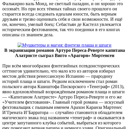
Фалькирио валь Монд, не светлый паладин, и он хорошо это
осознаёт. Но при всех тёмных тайнах своего прошлого он
старается всегда следовать идеалам юности, быть верным
друзьям и трезво оценивать себя и свои возможности. И ещё
он, конечно, умелый боец: Себастьян де Кастелл увлекается
историческим фехтованием, так что поединки в его книгах
описаны со знанием дела.
В экранизации романов Артуро Переса-Реверте капитана
Алатристе сыграл Вигго «Арагорн» Мортенсен
При всём многообразии фэнтезийных псевдоисторических
сеттингов удивительно, что мало кто из авторов избирал
местом действия ренессансную Испанию — прародину
историй плаща и шпаги. Редким исключением стал роман
польского автора Кшиштофа Пискорского «Тенеграф» (2013),
явно вдохновлённый возрождённым романом плаща и шпаги
— «Капитаном Алатристе» Артуро Переса-Реверте и его же
«Учителем фехтования». Главный герой романа — искусный
фехтовальщик с пышным именем Арахон Каранза Мартенес
И’Грената И’Барратора — случайно становится обладателем
магического знака под названием «тенеграф» и оказывается в
центре запутанного клубка событий, выбраться из которого
ему помогают верная рапира и немного удачи. Оригинальный