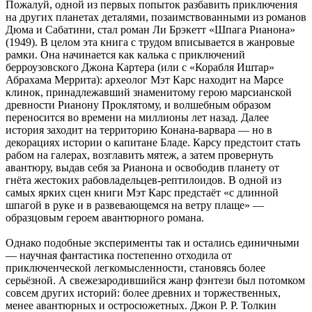
Пожалуй, одной из первых попыток разбавить приключения
на других планетах деталями, позаимствованными из романов
Дюма и Сабатини, стал роман Ли Брэкетт «Шпага Рианона»
(1949). В целом эта книга с трудом вписывается в жанровые
рамки. Она начинается как калька с приключений
берроузовского Джона Картера (или с «Корабля Иштар»
Абрахама Меррита): археолог Мэт Карс находит на Марсе
клинок, принадлежавший знаменитому герою марсианской
древности Рианону Проклятому, и волшебным образом
переносится во времени на миллионы лет назад. Далее
история заходит на территорию Конана-варвара — но в
декорациях истории о капитане Бладе. Карсу предстоит стать
рабом на галерах, возглавить мятеж, а затем провернуть
авантюру, выдав себя за Рианона и освободив планету от
гнёта жестоких рабовладельцев-рептилоидов. В одной из
самых ярких сцен книги Мэт Карс предстаёт «с длинной
шпагой в руке и в развевающемся на ветру плаще» —
образцовым героем авантюрного романа.
Однако подобные эксперименты так и остались единичными
— научная фантастика постепенно отходила от
приключенческой легкомысленности, становясь более
серьёзной. А свежезародившийся жанр фэнтези был потомком
совсем других историй: более древних и торжественных,
менее авантюрных и остросюжетных. Джон Р. Р. Толкин