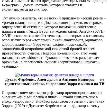
самым знаменитым его представителем здесь стал «Сирано де
Бержерак» Эдмона Ростана, который ставится и
экранизируется до сих пор.
Тут нужно отметить, что не всякий приключенческий роман -
«роман плаща и шпаги». Для последнего нужен, во-первых,
определённый сеттинг, в котором возможны собственно
плащи и шпаги (чаще Европа и колониальная Америка XVII-
XVIII веков, хотя и необязательно), а во-вторых и в-главных,
особый тип героя - тот самый лихой авантюрист, одинаково
хорошо владеющий оружием, словом и смекалкой,
защищённый непробиваемой сюжетной бронёй от всех
превратностей судьбы. Недаром по-английски этот жанр
называется swashbuckler - буквально «тот, кто размахивает
оружием», в переносном смысле «сорвиголова», «рубака»,
«забияка».
Дуглас Фэрбенкс, Ален Делон и Антонио Бандерас — не
единственные актёры, сыгравшие Зорро в кино и на ТВ
С пришествием кинематографа жанр прочно прописался на
экранах: «фильмы плаща и шпаги» начали снимать ещё в
эпоху немого кино. Блокбастером своего времени стал «Знак
Зорро» (1920) с Дугласом Фэрбенксом — да, жанр к этому