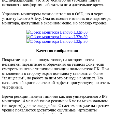
подтверждающий, что этот монитор не утомляет глаза и
позволяет с комфортом работать за ним длительное время.
Управлять монитором можно не только в OSD, но и через
утилиту Lenovo Artery. Она позволяет изменять все параметры
монитора, доступные в экранном меню, но гораздо удобнее.
Качество изображения
Покрытие экрана — полуматовое, на котором почти
незаметны паразитные отображения на темном фоне, если
смотреть на него с типичной позиции пользователя ПК. При
отклонении в сторону экран понемногу становится более
"глянцевым", но работе за ним это отнюдь не мешает. Так
называемый кристаллический эффект присутствует, но очень
умеренный.
Время реакции панели типично как для универсального IPS-
монитора: 14 мс в обычном режиме и 6 мс на максимальном
(четвертом) уровне овердрайва. Отметим, что уже на третьем
уровне появляются достаточно ощутимые "артефакты"