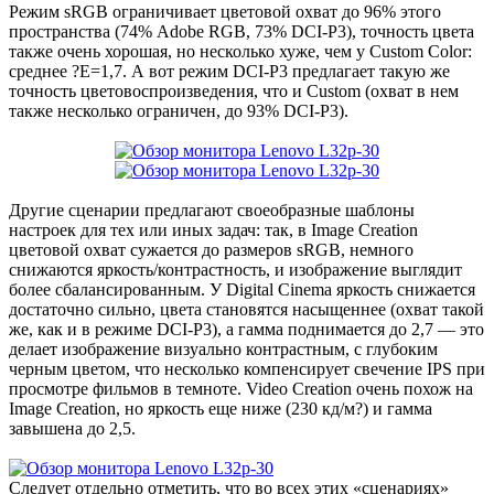
Режим sRGB ограничивает цветовой охват до 96% этого
пространства (74% Adobe RGB, 73% DCI-P3), точность цвета
также очень хорошая, но несколько хуже, чем у Custom Color:
среднее ?E=1,7. А вот режим DCI-P3 предлагает такую же
точность цветовоспроизведения, что и Custom (охват в нем
также несколько ограничен, до 93% DCI-P3).
Другие сценарии предлагают своеобразные шаблоны
настроек для тех или иных задач: так, в Image Creation
цветовой охват сужается до размеров sRGB, немного
снижаются яркость/контрастность, и изображение выглядит
более сбалансированным. У Digital Cinema яркость снижается
достаточно сильно, цвета становятся насыщеннее (охват такой
же, как и в режиме DCI-P3), а гамма поднимается до 2,7 — это
делает изображение визуально контрастным, с глубоким
черным цветом, что несколько компенсирует свечение IPS при
просмотре фильмов в темноте. Video Creation очень похож на
Image Creation, но яркость еще ниже (230 кд/м?) и гамма
завышена до 2,5.
Следует отдельно отметить, что во всех этих «сценариях»