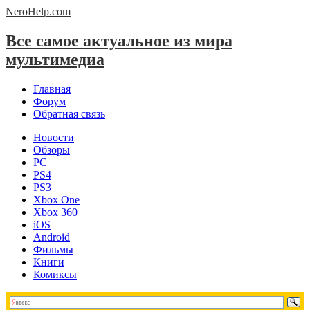
NeroHelp.
com
Все самое актуальное из мира
мультимедиа
Главная
Форум
Обратная связь
Новости
Обзоры
PC
PS4
PS3
Xbox One
Xbox 360
iOS
Android
Фильмы
Книги
Комиксы