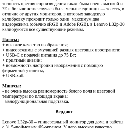
точность цветовоспроизведения также была очень высокой и
?E в большинстве случаев была меньше единицы — то есть, в
отличие от других мониторов, в которых заводскую
калибровку проходит только один, максимум два
видеорежима (обычно sRGB и Adobe RGB), в Lenovo L32p-30
калибруются все существующие режимы.
Плюсы:
+ высокое качество изображения;
+ видеорежимы с эмуляцией разных цветовых пространств;
+ USB-C с подачей питания до 75 Вт;
+ приятный дизайн;
+ возможность настройки изображения с помощью
фирменной утилиты;
+ USB-хаб.
Минусы:
- не очень высока равномерность белого поля и цветовой
температуры по площади экрана;
- малофункциональная подставка.
Вердикт
Lenovo L32p-30 – универсальный монитор для дома и работы
с 31,5-дюймовым 4K-экраном. У него высокое качество