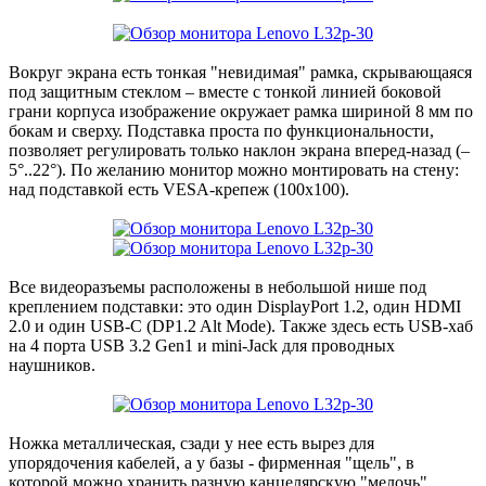
Вокруг экрана есть тонкая "невидимая" рамка, скрывающаяся
под защитным стеклом – вместе с тонкой линией боковой
грани корпуса изображение окружает рамка шириной 8 мм по
бокам и сверху. Подставка проста по функциональности,
позволяет регулировать только наклон экрана вперед-назад (–
5°..22°). По желанию монитор можно монтировать на стену:
над подставкой есть VESA-крепеж (100х100).
Все видеоразъемы расположены в небольшой нише под
креплением подставки: это один DisplayPort 1.2, один HDMI
2.0 и один USB-C (DP1.2 Alt Mode). Также здесь есть USB-хаб
на 4 порта USB 3.2 Gen1 и mini-Jack для проводных
наушников.
Ножка металлическая, сзади у нее есть вырез для
упорядочения кабелей, а у базы - фирменная "щель", в
которой можно хранить разную канцелярскую "мелочь".