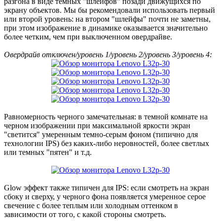
разгона в виде темных "шлейфов" позади движущихся по
экрану объектов. Мы бы рекомендовали использовать первый
или второй уровень: на втором "шлейфы" почти не заметны,
при этом изображение в динамике оказывается значительно
более четким, чем при выключенном овердрайве.
Овердрайв отключен/уровень 1/уровень 2/уровень 3/уровень 4:
Равномерность черного замечательная: в темной комнате на
черном изображении при максимальной яркости экран
"светится" умеренным темно-серым фоном (типично для
технологии IPS) без каких-либо неровностей, более светлых
или темных "пятен" и т.д.
Glow эффект также типичен для IPS: если смотреть на экран
сбоку и сверху, у черного фона появляется умеренное серое
свечение с более теплым или холодным оттенком в
зависимости от того, с какой стороны смотреть.