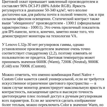
Цветовой охват превышает заявленный производителем и
составляет 96% DCI-P3 (88% Adobe RGB). Яркость
регулируется в диапазоне 50-340 кд/м?, чего вполне
достаточно как для работы почти в полной темноте, так и при
сильном офисном освещении. Статический контраст также
выше "обещанного" производителем - 1300:1 (официальная
характеристика - 1000:1). Это очень приличный показатель
для IPS-панели, хотя и, конечно, заметно ниже того, что
демонстрируют мониторы на технологии VA.
У Lenovo L32p-30 нет регулировок гаммы, однако
установленное производителем значение очень точно
соответствует стандартному (2,2), поэтому изменять ее
пользователю не придется. Цветовая температура может
принимать значения 6600K (Warm), 7200K (Neutral), 9000K
(Cold) или 7000K (Custom).
Можно отметить, что именно комбинация Panel Native +
Custom Color кажется самой универсальной, если не требуется
искусственное ограничение цветового пространства — в
таком случае монитор демонстрирует максимальную яркость и
контрастность, насыщенные цвета и высокую точность
цветопередачи плюс полный доступ к ручным регулировкам
всех параметров. Если же захочется сделать изображение
более теплым, можно переключить Color в значение Warm, но