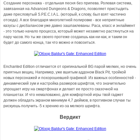
Создание персонажа - отдельная песня без припева. Ролевая система,
завязанная на Advanced Dungeons & Dragons, позволяет пристыдить
даже пресловутый S.P.E.C.I.A.L. (который, к слову, был взят частично
отсюда). А все благодаря многолетней полировке - все неприятные
казусы с дисбалансом уже давно зашпаклеваны. Раса, класс и энлаймент
- это только начало процесса, который может незаметно растянуться на
пару часов. Но ты же своего протеже создаешь как-ни-как, и таким он
будет до самого конца, так что можно и повозиться.
Enchanted Edition отличается от оригинальной BG парой мелких, но очень
приятных вещиц. Например, уже вшитым аддоном Black Pit, тройкой
новых персонажей и похорошевшей графикой. Из важных особенностей -
динамический зум и настройка размеров шрифтов, что значительно
упрощает игру на смартфонах и делает ее просто сказочной на
планшетах. И что немаловажно, для комфортной игры твой гаджет
должен обладать экраном минимум 4,7 дюймов, в противном случае ты
рискуешь получить -5 к зрению из-за мелкого шрифта.
Вердикт