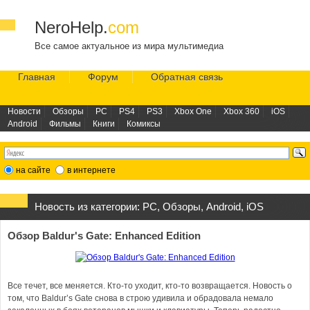
NeroHelp.
com
Все самое актуальное из мира мультимедиа
Главная
Форум
Обратная связь
Новости
Обзоры
PC
PS4
PS3
Xbox One
Xbox 360
iOS
Android
Фильмы
Книги
Комиксы
на сайте
в интернете
Новость из категории:
PC
,
Обзоры
,
Android
,
iOS
Обзор Baldur's Gate: Enhanced Edition
Все течет, все меняется. Кто-то уходит, кто-то возвращается. Новость о
том, что Baldur’s Gate снова в строю удивила и обрадовала немало