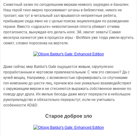
Сюжетный зачин по сегодняшним меркам немного зауряден и банален.
Наш герой тихо-мирно просиживает штаны в библиотеке, никого не
трогает, как тут в читальный зал врываются неприятные ребята,
прибывшие сюда явно не с целью поиска энциклопедии по разведению
герани. Вместо «здрасьте» невоспитанная гопота убивает отчима
протагониста, вынуждая его делать ноги. Эй, хватит зевать! Самая
веселуха начнется уже в процессе игры - BioWare уже тогда умели крутить
сюжет, словно поросенка на вертеле.
Даже сейчас мир Baldur's Gate ощущается живым, скрупулезно
проработанным и чертовски привлекательным. С чем это связано? Да с
кучей вещиц. Например, с возможностью сформировать со спутниками
гоп-компанию до шести лиц, причем все они уникально взаимодействуют
с окружающим миром и не стесняются выражать собственное мнение по
поводу друг друга. Их милые беседы даже могут перерасти в небольшое
рукоприкладство и обязательно перерастут, если не учитывать
особенности AD&D.
Старое доброе зло