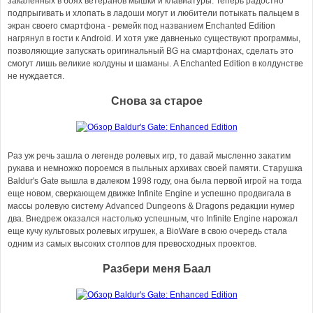
закаленных в боях ветеранов мышки и клавиатуры. Теперь радостно
подпрыгивать и хлопать в ладоши могут и любители потыкать пальцем в
экран своего смартфона - ремейк под названием Enchanted Edition
нагрянул в гости к Android. И хотя уже давненько существуют программы,
позволяющие запускать оригинальный BG на смартфонах, сделать это
смогут лишь великие колдуны и шаманы. A Enchanted Edition в колдунстве
не нуждается.
Снова за старое
Раз уж речь зашла о легенде ролевых игр, то давай мысленно закатим
рукава и немножко пороемся в пыльных архивах своей памяти. Старушка
Baldur's Gate вышла в далеком 1998 году, она была первой игрой на тогда
еще новом, сверкающем движке Infinite Engine и успешно продвигала в
массы ролевую систему Advanced Dungeons & Dragons редакции нумер
два. Внедреж оказался настолько успешным, что Infinite Engine нарожал
еще кучу культовых ролевых игрушек, a BioWare в свою очередь стала
одним из самых высоких столпов для превосходных проектов.
Разбери меня Баал