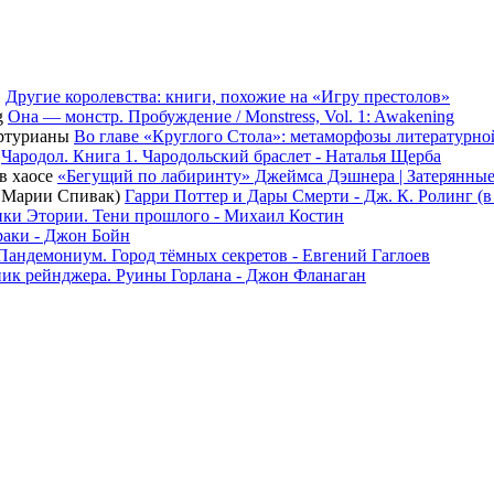
Другие королевства: книги, похожие на «Игру престолов»
Она — монстр. Пробуждение / Monstress, Vol. 1: Awakening
Во главе «Круглого Стола»: метаморфозы литературн
Чародол. Книга 1. Чародольский браслет - Наталья Щерба
«Бегущий по лабиринту» Джеймса Дэшнера | Затерянные
Гарри Поттер и Дары Смерти - Дж. К. Ролинг (
ки Этории. Тени прошлого - Михаил Костин
раки - Джон Бойн
Пандемониум. Город тёмных секретов - Евгений Гаглоев
ик рейнджера. Руины Горлана - Джон Фланаган