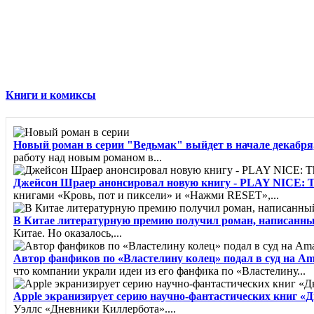
Книги и комиксы
Новый роман в серии "Ведьмак" выйдет в начале декабря,
работу над новым романом в...
Джейсон Шраер анонсировал новую книгу - PLAY NICE: The R
книгами «Кровь, пот и пиксели» и «Нажми RESET»,...
В Китае литературную премию получил роман, написанн
Китае. Но оказалось,...
Автор фанфиков по «Властелину колец» подал в суд на A
что компании украли идеи из его фанфика по «Властелину...
Apple экранизирует серию научно-фантастических книг «
Уэллс «Дневники Киллербота»....