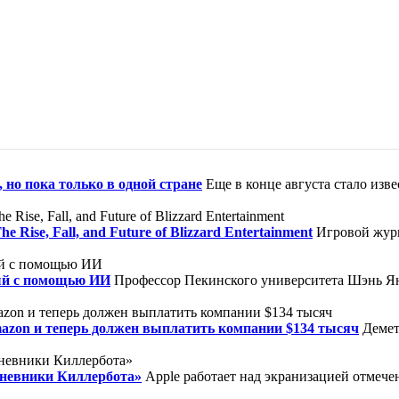
 но пока только в одной стране
Еще в конце августа стало изв
ise, Fall, and Future of Blizzard Entertainment
Игровой журн
ый с помощью ИИ
Профессор Пекинского университета Шэнь Ян
mazon и теперь должен выплатить компании $134 тысяч
Демет
Дневники Киллербота»
Apple работает над экранизацией отмеч