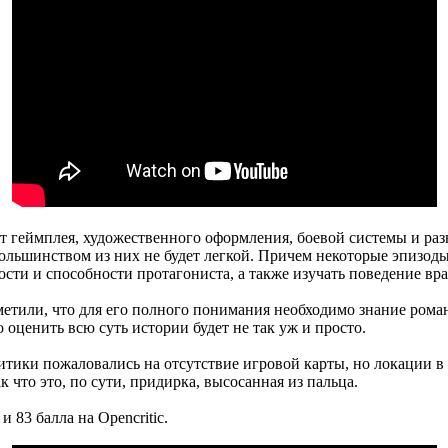
 от геймплея, художественного оформления, боевой системы и раз
льшинством из них не будет легкой. Причем некоторые эпизоды 
сти и способности протагониста, а также изучать поведение вр
тили, что для его полного понимания необходимо знание романа
 оценить всю суть истории будет не так уж и просто.
критики пожаловались на отсутствие игровой карты, но локации
к что это, по сути, придирка, высосанная из пальца.
и 83 балла на Opencritic.