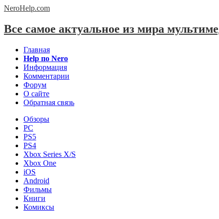
NeroHelp.
com
Все самое актуальное из мира мультим
Главная
Help по Nero
Информация
Комментарии
Форум
О сайте
Обратная связь
Обзоры
PC
PS5
PS4
Xbox Series X/S
Xbox One
iOS
Android
Фильмы
Книги
Комиксы