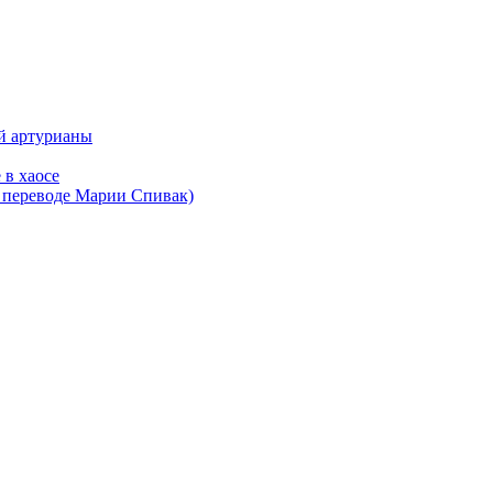
ой артурианы
 в хаосе
в переводе Марии Спивак)