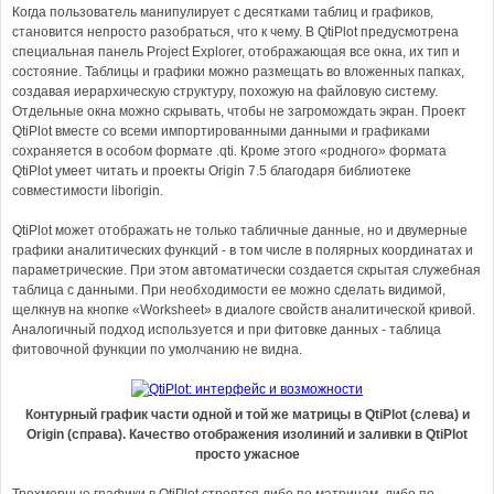
Когда пользователь манипулирует с десятками таблиц и графиков,
становится непросто разобраться, что к чему. В QtiPlot предусмотрена
специальная панель Project Explorer, отображающая все окна, их тип и
состояние. Таблицы и графики можно размещать во вложенных папках,
создавая иерархическую структуру, похожую на файловую систему.
Отдельные окна можно скрывать, чтобы не загромождать экран. Проект
QtiPlot вместе со всеми импортированными данными и графиками
сохраняется в особом формате .qti. Кроме этого «родного» формата
QtiPlot умеет читать и проекты Origin 7.5 благодаря библиотеке
совместимости liborigin.
QtiPlot может отображать не только табличные данные, но и двумерные
графики аналитических функций - в том числе в полярных координатах и
параметрические. При этом автоматически создается скрытая служебная
таблица с данными. При необходимости ее можно сделать видимой,
щелкнув на кнопке «Worksheet» в диалоге свойств аналитической кривой.
Аналогичный подход используется и при фитовке данных - таблица
фитовочной функции по умолчанию не видна.
Контурный график части одной и той же матрицы в QtiPlot (слева) и
Origin (справа). Качество отображения изолиний и заливки в QtiPlot
просто ужасное