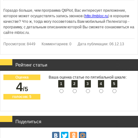
Гораздо больше, чем программа QtiPlot, Вас интересует приложение,
которое может осуществлять запись звонков (
http://mbloc.ru
) в хорошем
качестве? Что ж, тогда могу посоветовать Вам мобильный Пеленгатор -
программу, с детальным описанием которой Вы сможете ознакомиться на
сайте mbloc.ru.
Просмотров: 8449
Комментариев: 0
Дата публикации: 06.12.13
Рейтинг статьи
Оценка
Ваша оценка статье по пятибальной шкале:
4
1
2
3
4
5
/5
голосов:
5
Поделиться