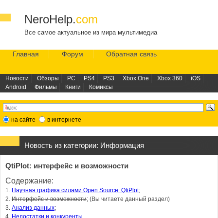
NeroHelp.
com
Все самое актуальное из мира мультимедиа
Главная
Форум
Обратная связь
Новости
Обзоры
PC
PS4
PS3
Xbox One
Xbox 360
iOS
Android
Фильмы
Книги
Комиксы
на сайте
в интернете
Новость из категории:
Информация
QtiPlot: интерфейс и возможности
Содержание:
1.
Научная графика силами Open Source: QtiPlot
;
2.
Интерфейс и возможности
; (Вы читаете данный раздел)
3.
Анализ данных
;
4.
Недостатки и конкуренты
.