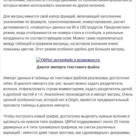
по колонкам, заполнять столбцы данными по произвольным формулам (в
которых можно использовать значения из других колонок).
Для матриц имеется свой набор функций, включающий заполнение
значениями по формуле, транспонирование, инвертирование, расчет
детерминанта, «повороты» данных на 90 и 180 градусов. Предусмотрен
режим, когда отображаются не номера строк и столбцов, а реальные
координаты по соответствующим осям. Можно также переключаться
между таблицей и графиком матрицы, на котором значения ячеек
показаны цветом. Этот режим особенно удобен для больших матриц.
Диалог импорта текстового файла
Импорт данных в таблицы из текстовых файлов реализован достаточно
гибко. В диалоге импорта (см. рис. выше) можно задать разделитель
колонок, отфильтровать строки комментариев, задать разделитель целой
и дробной частей и т.п. Аналогично производится и импорт матриц. Очень
ценной особенностью, которой нет в Origin, является предварительный
просмотр таблицы в диалоге импорта.
Чтобы построить новый график, достаточно выделить нужные колонки и
щелкнуть на нужном типе графика. QtiPlot поддерживает около 20 типов
двумерных и 4 типа трехмерных графиков, не считая различных
вариаций - имеется даже такая экзотика, как «древовидные» диаграммы.