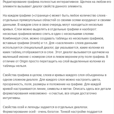
Редактирование графика полностью интерактивное. Щелчок на любом его
элементе вызывает диалог свойств данного элемента.
На каждом графике («странице») может быть любое количество слоев -
отдельных прямоугольных областей со своими осями координат и своими
данными. В каждом слое в свою очередь могут находиться несколько
кривых. Слои можно выделять в отдельные графики и наоборот:
несколько графиков можно слить в один с несколькими слоями.
Комбинируя слои, можно создавать таблицы из нескольких графиков,
вставные графики (insets) и т.п. Для «заселения» слоев данными
используется специальный диалог, где указывается, какие колонки из
каких таблиц отображаются в слое. Этот диалог вызывается щелчком на
маленькой иконке с номером слоя в левом верхнем углу поля графика. В
отличие от Origin просто перетащить на слой выделенные колонки из
таблицы нельзя.
Свойства графика в целом, слоев и кривых каждого слоя объединены в
одном сложном диалоге. Для каждого слоя можно настроить цвета,
прозрачность, поля, размеры и положение на графике. Для каждой
кривой настраиваются линии, символы и метки. Описать здесь все детали
форматирования невозможно - к счастью, все опции достаточно
интуитивны.
Свойства осей и легенды задаются в отдельных диалогах.
Форматирование осей - очень богатое. Тонкой настройке поддается