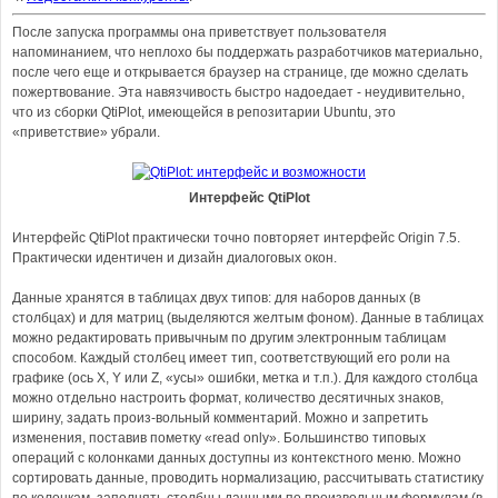
После запуска программы она приветствует пользователя
напоминанием, что неплохо бы поддержать разработчиков материально,
после чего еще и открывается браузер на странице, где можно сделать
пожертвование. Эта навязчивость быстро надоедает - неудивительно,
что из сборки QtiPlot, имеющейся в репозитарии Ubuntu, это
«приветствие» убрали.
Интерфейс QtiPlot
Интерфейс QtiPlot практически точно повторяет интерфейс Origin 7.5.
Практически идентичен и дизайн диалоговых окон.
Данные хранятся в таблицах двух типов: для наборов данных (в
столбцах) и для матриц (выделяются желтым фоном). Данные в таблицах
можно редактировать привычным по другим электронным таблицам
способом. Каждый столбец имеет тип, соответствующий его роли на
графике (ось X, Y или Z, «усы» ошибки, метка и т.п.). Для каждого столбца
можно отдельно настроить формат, количество десятичных знаков,
ширину, задать произ-вольный комментарий. Можно и запретить
изменения, поставив пометку «read only». Большинство типовых
операций с колонками данных доступны из контекстного меню. Можно
сортировать данные, проводить нормализацию, рассчитывать статистику