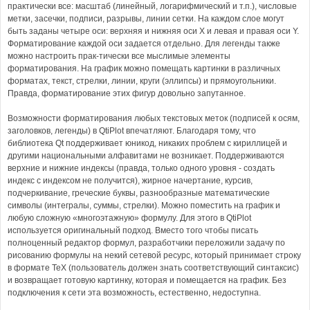
практически все: масштаб (линейный, логарифмический и т.п.), числовые
метки, засечки, подписи, разрывы, линии сетки. На каждом слое могут
быть заданы четыре оси: верхняя и нижняя оси X и левая и правая оси Y.
Форматирование каждой оси задается отдельно. Для легенды также
можно настроить прак-тически все мыслимые элементы
форматирования. На график можно помещать картинки в различных
форматах, текст, стрелки, линии, круги (эллипсы) и прямоугольники.
Правда, форматирование этих фигур довольно запутанное.
Возможности форматирования любых текстовых меток (подписей к осям,
заголовков, легенды) в QtiPlot впечатляют. Благодаря тому, что
библиотека Qt поддерживает юникод, никаких проблем с кириллицей и
другими национальными алфавитами не возникает. Поддерживаются
верхние и нижние индексы (правда, только одного уровня - создать
индекс с индексом не получится), жирное начертание, курсив,
подчеркивание, греческие буквы, разнообразные математические
символы (интегралы, суммы, стрелки). Можно поместить на график и
любую сложную «многоэтажную» формулу. Для этого в QtiPlot
используется оригинальный подход. Вместо того чтобы писать
полноценный редактор формул, разработчики переложили задачу по
рисованию формулы на некий сетевой ресурс, который принимает строку
в формате TeX (пользователь должен знать соответствующий синтаксис)
и возвращает готовую картинку, которая и помещается на график. Без
подключения к сети эта возможность, естественно, недоступна.