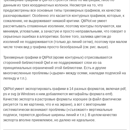
Трехмерные графики в QtiPlot строятся либо по матрицам, либо по
данным из трех координатных колонок. Несмотря на то, что
предусмотрены все основные типы трехмерных графиков, их качество
разочаровывает. Особенно это касается контурных графиков, которые, к
сожалению, не выдерживают никакой критики. QtiPlot не умеет
рассчитывать сглаженные изолинии, поэтому контуры получаются, как
минимум, угловатыми, а зачастую и просто неправильными, что говорит о
серьезных ошибках в алгоритмах. Более того, заливка цветом до
изолиний не поддерживается (только до линий сетки), поэтому при малом
числе точек вид у графика просто безобразный (см. рис. выше).
Трехмерные графики в QtiPlot (кроме контурных) отрисовываются
сторонней библиотекой Qwt и не поддерживают слои из-за
принципиальных ограничений этой библиотеки. Есть и другие
многочисленные проблемы («дырки» между осями, накладки подписей на
легенду и т.п.).
QtiPlot умеет экспортировать графики в 14 разных форматов, включая pdf,
ps и svg (в Windows к ним добавляются метафайлы формата emf).
Качество экспорта в растровые форматы хорошее (в файл фактически
рисуется та же картинка, что и на экране), а вот с векторными
систематически возникают проблемы («съезжают» вертикальные
подписи, теряются дробные ширины линий и т.п.). В целом качество
экспорта вполне приемлемое, но далеко не идеальное.