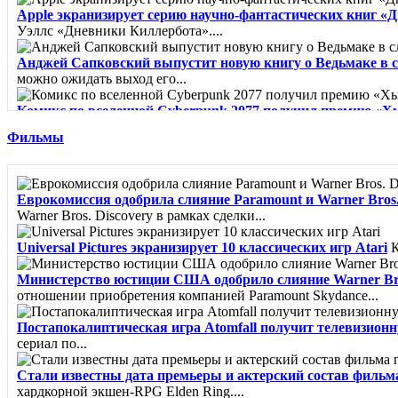
Apple экранизирует серию научно-фантастических книг «
Уэллс «Дневники Киллербота»....
Анджей Сапковский выпустит новую книгу о Ведьмаке в 
можно ожидать выход его...
Комикс по вселенной Cyberpunk 2077 получил премию «Х
"Лучшая...
Фильмы
Город из пара - Карлос Руис Сафон
Сборник рассказов о миф
Клинок Тишалла - Мэтью Стовер
Минуло шесть лет с тех п
Еврокомиссия одобрила слияние Paramount и Warner Bros. 
Warner Bros. Discovery в рамках сделки...
Вайолет, созданная из шипов - Джина Чэнь
«Из грязи в кня
Universal Pictures экранизирует 10 классических игр Atari
К
Министерство юстиции США одобрило слияние Warner Bro
отношении приобретения компанией Paramount Skydance...
Постапокалиптическая игра Atomfall получит телевизион
сериал по...
Стали известны дата премьеры и актерский состав фильм
хардкорной экшен-RPG Elden Ring....