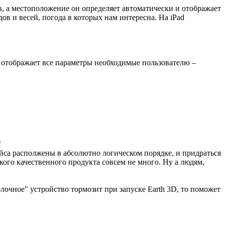
в, а местоположение он определяет автоматически и отображает
дов и весей, погода в которых нам интересна. На iPad
ма отображает все параметры необходимые пользователю –
!
йса располжены в абсолютно логическом порядке, и придраться
такого качественного продукта совсем не много. Ну а людям,
блочное" устройство тормозит при запуске Earth 3D, то поможет