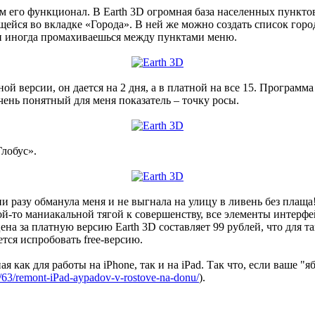
рим его функционал. В Earth 3D огромная база населенных пункто
ящейся во вкладке «Города». В ней же можно создать список горо
о и иногда промахиваешься между пунктами меню.
ой версии, он дается на 2 дня, а в платной на все 15. Програм
очень понятный для меня показатель – точку росы.
лобус».
ни разу обманула меня и не выгнала на улицу в ливень без плаща
й-то маниакальной тягой к совершенству, все элементы интерфе
 цена за платную версию Earth 3D составляет 99 рублей, что для 
тся испробовать free-версию.
как для работы на iPhone, так и на iPad. Так что, если ваше "я
es/63/remont-iPad-aypadov-v-rostove-na-donu/
).