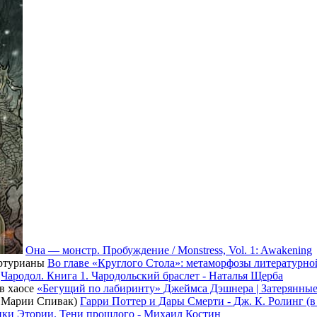
Она — монстр. Пробуждение / Monstress, Vol. 1: Awakening
Во главе «Круглого Стола»: метаморфозы литературн
Чародол. Книга 1. Чародольский браслет - Наталья Щерба
«Бегущий по лабиринту» Джеймса Дэшнера | Затерянные
Гарри Поттер и Дары Смерти - Дж. К. Ролинг (
ки Этории. Тени прошлого - Михаил Костин