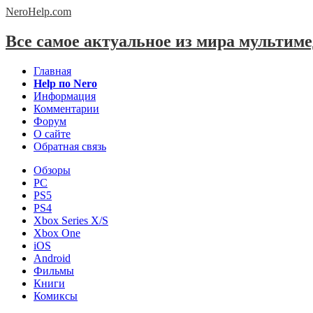
NeroHelp.
com
Все самое актуальное из мира мультим
Главная
Help по Nero
Информация
Комментарии
Форум
О сайте
Обратная связь
Обзоры
PC
PS5
PS4
Xbox Series X/S
Xbox One
iOS
Android
Фильмы
Книги
Комиксы