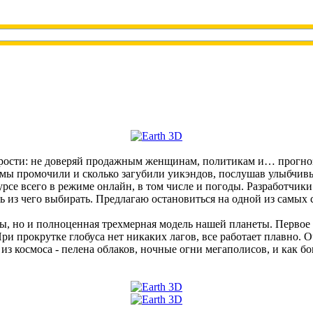
удрости: не доверяй продажным женщинам, политикам и… прогноз
мы промочили и сколько загубили уикэндов, послушав улыбчивых
урсе всего в режиме онлайн, в том числе и погоды. Разработч
 из чего выбирать. Предлагаю остановиться на одной из самых с
ды, но и полноценная трехмерная модель нашей планеты. Первое ч
и прокрутке глобуса нет никаких лагов, все работает плавно. О
а из космоса - пелена облаков, ночные огни мегаполисов, и как