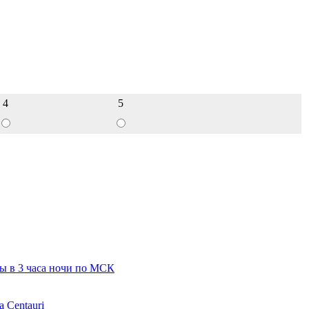
4
5
гры в 3 часа ночи по МСК
a Centauri