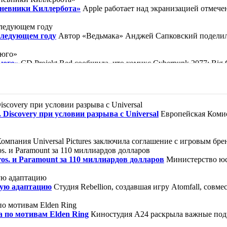
Дневники Киллербота»
Apple работает над экранизацией отмеч
следующем году
Автор «Ведьмака» Анджей Сапковский поделилс
ьюго»
CD Projekt Red сообщила, что комикс Cyberpunk 2077: Bi
ической барселонской библиотеке, известной по вселенной «Кла
ор, как прославленный убийца Кейн совершил то, что считалось
Discovery при условии разрыва с Universal
Европейская Комис
зи» — так можно обозначить жизнь героини. Нищая девочка Вайол
омпания Universal Pictures заключила соглашение с игровым брен
s. и Paramount за 110 миллиардов долларов
Министерство юс
ную адаптацию
Студия Rebellion, создавшая игру Atomfall, совме
а по мотивам Elden Ring
Киностудия A24 раскрыла важные под