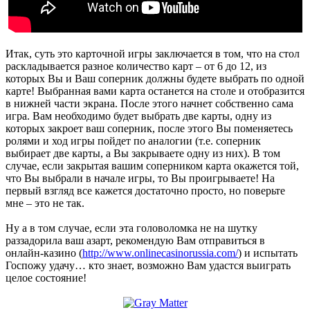
Итак, суть это карточной игры заключается в том, что на стол
раскладывается разное количество карт – от 6 до 12, из
которых Вы и Ваш соперник должны будете выбрать по одной
карте! Выбранная вами карта останется на столе и отобразится
в нижней части экрана. После этого начнет собственно сама
игра. Вам необходимо будет выбрать две карты, одну из
которых закроет ваш соперник, после этого Вы поменяетесь
ролями и ход игры пойдет по аналогии (т.е. соперник
выбирает две карты, а Вы закрываете одну из них). В том
случае, если закрытая вашим соперником карта окажется той,
что Вы выбрали в начале игры, то Вы проигрываете! На
первый взгляд все кажется достаточно просто, но поверьте
мне – это не так.
Ну а в том случае, если эта головоломка не на шутку
раззадорила ваш азарт, рекомендую Вам отправиться в
онлайн-казино (
http://www.onlinecasinorussia.com/
) и испытать
Госпожу удачу… кто знает, возможно Вам удастся выиграть
целое состояние!