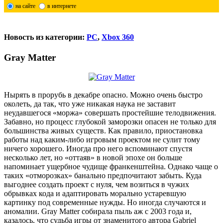
на сайте
в интернете
Новость из категории:
PC
,
Xbox 360
Gray Matter
Нырять в прорубь в декабре опасно. Можно очень быстро
околеть, да так, что уже никакая наука не заставит
неудавшегося «моржа» совершать простейшие телодвижения.
Забавно, но процесс глубокой заморозки опасен не только для
большинства живых существ. Как правило, приостановка
работы над каким-либо игровым проектом не сулит тому
ничего хорошего. Иногда про него вспоминают спустя
несколько лет, но «оттаяв» в новой эпохе он больше
напоминает ущербное чудище франкенштейна. Однако чаще о
таких «отморозках» банально предпочитают забыть. Куда
выгоднее создать проект с нуля, чем возиться в чужих
обрывках кода и адаптировать морально устаревшую
картинку под современные нужды. Но иногда случаются и
аномалии. Gray Matter собирала пыль аж с 2003 года и,
казалось, что судьба игры от знаменитого автора Gabriel