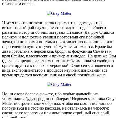
призраком оперы.
И хотя про таинственные эксперименты в доме доктора
витает целый рой слухов, не стоит ждать от дальнейшего
развития истории обилия затертых штампов. Да, дом Стайлса
целиком и полностью увешен портретами его погибшей
жены, но никакими опытами по оживлению покойников или
переселению душ этот ученый муж не занимается. Вроде бы
два играбельных персонажа, бродячая фокусница Саманта и
врач Стайлс, классический пример антиподов. На деле же Сэм
(девушка предпочитает именно так себя именовать) свободно
ориентируется в главах гомеровской «Одиссеи», а зловещего
вида экспериментатор в процессе научных изысканий все
время придается воспоминаниям о своей погибшей жене.
Но ни слова более о сюжете, ибо любые дальнейшие
упоминания будут сродни спойлерам! Игровая механика Gray
Matter построена таким образом, чтобы вы могли полностью
погрузиться в историю рассказа, не отвлекаясь на чересчур
сложные головоломки или ломающую стройный сценарий
нелинейность.