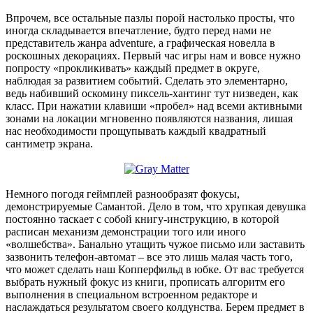
Впрочем, все остальные пазлы порой настолько просты, что
иногда складывается впечатление, будто перед нами не
представитель жанра adventure, а графическая новелла в
роскошных декорациях. Первый час игры нам и вовсе нужно
попросту «прокликивать» каждый предмет в округе,
наблюдая за развитием событий. Сделать это элементарно,
ведь набивший оскомину пиксель-хантинг тут низведен, как
класс. При нажатии клавиши «пробел» над всеми активными
зонами на локации мгновенно появляются названия, лишая
нас необходимости прощупывать каждый квадратный
сантиметр экрана.
Немного погодя геймплей разнообразят фокусы,
демонстрируемые Самантой. Дело в том, что хрупкая девушка
постоянно таскает с собой книгу-инструкцию, в которой
расписан механизм демонстрации того или иного
«волшебства». Банально утащить чужое письмо или заставить
зазвонить телефон-автомат – все это лишь малая часть того,
что может сделать наш Копперфильд в юбке. От вас требуется
выбрать нужный фокус из книги, прописать алгоритм его
выполнения в специальном встроенном редакторе и
наслаждаться результатом своего колдунства. Берем предмет в