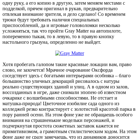
одну руку, а его копию в другую, затем меняем местами с
подделкой, прячем оригинал в рукав, предварительно
отвлекая внимание зрителя, и дело сделано! Со временем
трюки будут требовать наличия специальных
приспособлений, да и игровые головоломки несколько
усложняться, так что пройти Gray Matter на автопилоте,
попеременно тыкая, то в левую, то в правую кнопку
настольного грызуна, определенно не выйдет.
Хотя пробегать галопом такие красивые локации вам, право
слово, не захочется! Мрачное очарование Оксфорда
соседствует здесь с богатыми интерьерами особняка – благо
большинство уличных декораций рисовалось с натуры
реально существующих зданий и улиц. А в одном из залов,
воссозданных в игре, даже снимали эпопею об известном
очкарике с волшебными способностями. Не отстает и
матушка-природа! Цветочное изобилие сада одного из
колледжей резко контрастирует с золотистой красотой парка в
пору ранней осени. На этом фоне уже не обращаешь особого
внимания на страшненькие модельки персонажей, и
подчеркнутая простота сюжетных заставок кажется не
примитивизмом, а грамотным стилистическим ходом. На этом
фоне даже не сразу замечаешь, что из динамиков доносится