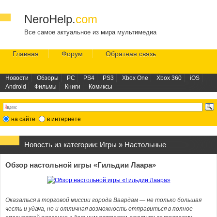
NeroHelp.
com
Все самое актуальное из мира мультимедиа
Главная
Форум
Обратная связь
Новости
Обзоры
PC
PS4
PS3
Xbox One
Xbox 360
iOS
Android
Фильмы
Книги
Комиксы
на сайте
в интернете
Новость из категории:
Игры
»
Настольные
Обзор настольной игры «Гильдии Лаара»
Оказаться в торговой миссии города Ваардам — не только большая
честь и удача, но и отличная возможность отправиться в полное