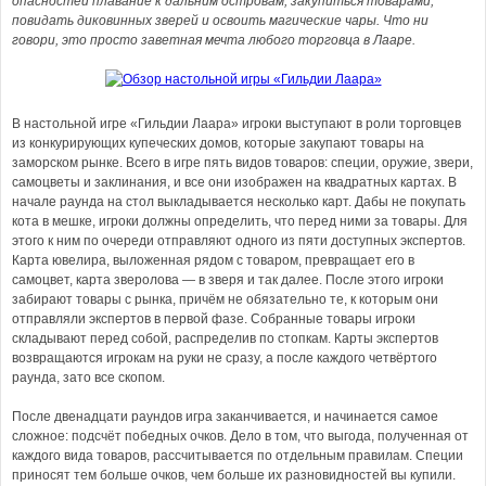
опасностей плавание к дальним островам, закупиться товарами,
повидать диковинных зверей и освоить магические чары. Что ни
говори, это просто заветная мечта любого торговца в Лааре.
В настольной игре «Гильдии Лаара» игроки выступают в роли торговцев
из конкурирующих купеческих домов, которые закупают товары на
заморском рынке. Всего в игре пять видов товаров: специи, оружие, звери,
самоцветы и заклинания, и все они изображен на квадратных картах. В
начале раунда на стол выкладывается несколько карт. Дабы не покупать
кота в мешке, игроки должны определить, что перед ними за товары. Для
этого к ним по очереди отправляют одного из пяти доступных экспертов.
Карта ювелира, выложенная рядом с товаром, превращает его в
самоцвет, карта зверолова — в зверя и так далее. После этого игроки
забирают товары с рынка, причём не обязательно те, к которым они
отправляли экспертов в первой фазе. Собранные товары игроки
складывают перед собой, распределив по стопкам. Карты экспертов
возвращаются игрокам на руки не сразу, а после каждого четвёртого
раунда, зато все скопом.
После двенадцати раундов игра заканчивается, и начинается самое
сложное: подсчёт победных очков. Дело в том, что выгода, полученная от
каждого вида товаров, рассчитывается по отдельным правилам. Специи
приносят тем больше очков, чем больше их разновидностей вы купили.