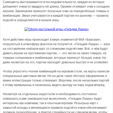
Самоцветы выстраиваются в последовательности, каждая из которых
добавляет очков по квадрату её длины. Оружие отнимает очки у соседних
игроков. Заклинания приносят бонусные очки за определённые товары и
комбинации. Звери учитываются в каждой партии по-разному — правила
подсчёта определяются в начале игры.
Хотя действие игры происходит в мире знаменитой ККИ «Берсерк»,
погрузиться в атмосферу фэнтези не получится. «Гильдии Лаара» — игра
на составление наборов карт со сложными подсчётами. Всё, о чём будут
думать игроки на протяжении партии, — это числа на своих товарах, на
товарах соперников и комбинации, которые принесут больше очков. Но
даже несмотря на это, партии проходят довольно быстро и не утомляют.
Чтобы упростить чтение комбинаций на игровом столе, на карты нанесли
специальные цветовые метки. Но на деле такое пёстрое оформление и
яркие иллюстрации только отвлекают. Впрочем, после нескольких партий
к этому привыкаешь и начинаешь видеть выгоду на пару ходов вперёд.
Несмотря на отдельные недостатки и необходимость постоянно
совершать в уме заковыристые вычисления, «Гильдии Лаара» будут
интересны как новичкам, так и опытным игрокам. Розыгрыш карт с
закрытой колоды и меняющиеся правила подсчёта очков обеспечивают
должное разнообразие, а фактор случайности не слишком велик, чтобы