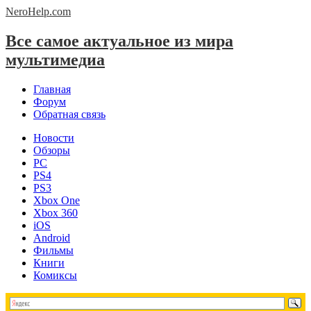
NeroHelp.
com
Все самое актуальное из мира
мультимедиа
Главная
Форум
Обратная связь
Новости
Обзоры
PC
PS4
PS3
Xbox One
Xbox 360
iOS
Android
Фильмы
Книги
Комиксы