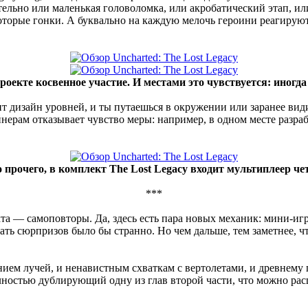
ельно или маленькая головоломка, или акробатический этап, или 
которые гонки. А буквально на каждую мелочь героини реагируют
екте косвенное участие. И местами это чувствуется: иногда 
т дизайн уровней, и ты путаешься в окружении или заранее видиш
йнерам отказывает чувство меры: например, в одном месте разра
 прочего, в комплект The Lost Legacy входит мультиплеер че
***
кта — самоповторы. Да, здесь есть пара новых механик: мини-иг
ать сюрпризов было бы странно. Но чем дальше, тем заметнее, ч
ием лучей, и ненавистным схваткам с вертолетами, и древнему
ностью дублирующий одну из глав второй части, что можно рас