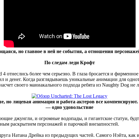
щаяся, но главное в ней не события, а отношения персонажей
По следам леди Крофт
 4 отнеслись более чем серьезно. В глаза бросается и фирменное 
 и денег. Когда разглядываешь уникальные анимации для одноти
 насчет своего маниакального подхода ребята из Naughty Dog не 
, но лицевая анимация и работа актеров все компенсируют.
— одно удовольствие
ающие джунгли, и огромные водопады, и гигантские статуи, будт
ным раскрытием персонажей и парочкой внезапностей.
друга Натана Дрейка из предыдущих частей. Самого Нэйта, как и