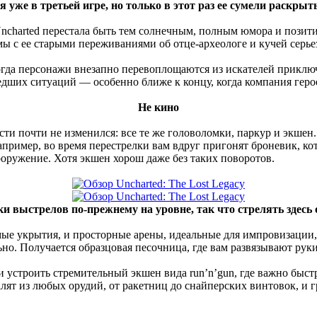
 уже в третьей игре, но только в этот раз ее сумели раскры
 Uncharted перестала быть тем солнечным, полным юмора и пози
емы с ее старыми переживаниями об отце-археологе и кучей серь
гда персонажи внезапно перевоплощаются из искателей приключ
шедших ситуаций — особенно ближе к концу, когда компания геро
Не кино
сти почти не изменился: все те же головоломки, паркур и экше
апример, во время перестрелки вам вдруг пригонят броневик, ко
ооружение. Хотя экшен хорош даже без таких поворотов.
ки выстрелов по-прежнему на уровне, так что стрелять здесь 
мые укрытия, и просторные арены, идеальные для импровизации, 
о. Получается образцовая песочница, где вам развязывают руки
 и устроить стремительный экшен вида run’n’gun, где важно быс
лят из любых орудий, от ракетниц до снайперских винтовок, и г