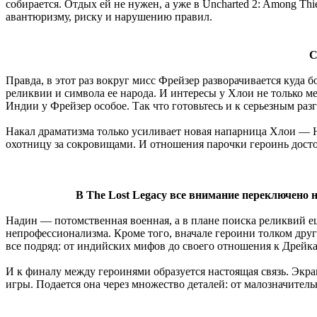
собирается. Отдых ей не нужен, а уже в Uncharted 2: Among Th
авантюризму, риску и нарушению правил.
С
Правда, в этот раз вокруг мисс Фрейзер разворачивается куда 
реликвии и символа ее народа. И интересы у Хлои не только м
Индии у Фрейзер особое. Так что готовьтесь и к серьезным ра
Накал драматизма только усиливает новая напарница Хлои — Н
охотницу за сокровищами. И отношения парочки героинь досто
В The Lost Legacy все внимание переключено 
Надин — потомственная военная, а в плане поиска реликвий 
непрофессионализма. Кроме того, вначале героини толком друг 
все подряд: от индийских мифов до своего отношения к Дрейк
И к финалу между героинями образуется настоящая связь. Экра
игры. Подается она через множество деталей: от малозначител