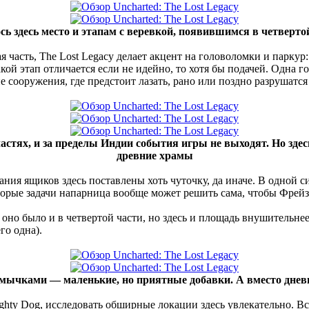
ь здесь место и этапам с веревкой, появившимся в четверто
я часть, The Lost Legacy делает акцент на головоломки и паркур:
й этап отличается если не идейно, то хотя бы подачей. Одна г
е сооружения, где предстоит лазать, рано или поздно разрушатс
астях, и за пределы Индии события игры не выходят. Но здес
древние храмы
ния ящиков здесь поставлены хоть чуточку, да иначе. В одной с
торые задачи напарница вообще может решить сама, чтобы Фрейзе
 оно было и в четвертой части, но здесь и площадь внушительнее
го одна).
тмычками — маленькие, но приятные добавки. А вместо днев
hty Dog, исследовать обширные локации здесь увлекательно. Вс