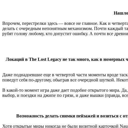
Нашлос
Впрочем, перестрелки здесь — вовсе не главное. Как и четверта
делать с очередным непонятным механизмом. Почти каждый тако
рубят голову любому, кто допустит ошибку. А почти все древни
Локаций в The Lost Legacy не так много, как в номерных ч
Даже поднадоевшие еще в четвертой части моменты вроде таска
поведут себя по-другому, обыграв все очередной шуткой. Неко
В какой-то момент игра даже дает подобие открытого мира. Да,
выбор, и поездки на джипе по грязи, и даже вышки (правда, все
Возможность делать снимки пейзажей и возиться с о
Хотя открытые миры никогда не были визитной карточкой Naug