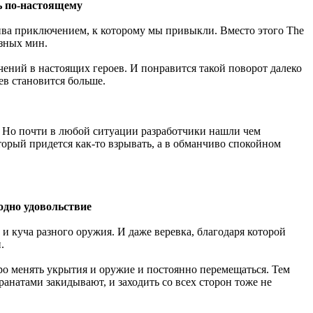
ть по-настоящему
тива приключением, к которому мы привыкли. Вместо этого The
езных мин.
ений в настоящих героев. И понравится такой поворот далеко
ев становится больше.
н. Но почти в любой ситуации разработчики нашли чем
торый придется как-то взрывать, а в обманчиво спокойном
одно удовольствие
и куча разного оружия. И даже веревка, благодаря которой
.
тро менять укрытия и оружие и постоянно перемещаться. Тем
ранатами закидывают, и заходить со всех сторон тоже не