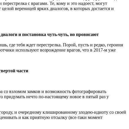
перестрелка с врагами. Те, кому и это надоест, могут
 целой вереницей ярких диалогов, в которых достается и
диалоги и постановка чуть-чуть, но провисают
ь, где тебя ждет перестрелка. Порой, пусть и редко, героиня
ботчики используют возрождение врагов, что в 2017-м уже
твертой части
ра со взломом замков и возможность фотографировать
то придумать нечто по-настоящему новое в пятый раз у
 городу, и очередному клишированному злодею-идиоту со своей
ценивать и как приятную отсылку (все-таки момент