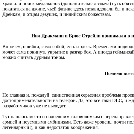
храм или поиск медальонов (дополнительная задача) суть обязат
покататься на джипе, чьей физике здесь позавидовали бы и не
Дрейкам, и отцам девушек, и индийским божествам.
Нил Дракманн и Брюс Стрейли принимали в про
Впрочем, ошибки, само собой, есть и здесь. Временами подводи
может сама покинуть укрытие в разгар боя. А иногда геймдиза
можно считать дурным тоном.
Помимо всего
Но главная и, пожалуй, единственная серьезная проблема прое
достопримечательности на телефон. Да, это все-таки DLC, и жд
разработчиков уже не выходит.
Тут нашлось место и надоевшим головоломкам с перенаправлен
армией и неуемными амбициями. Есть даже уровень, почти пол
легендарный!), и как недостаток воображения.