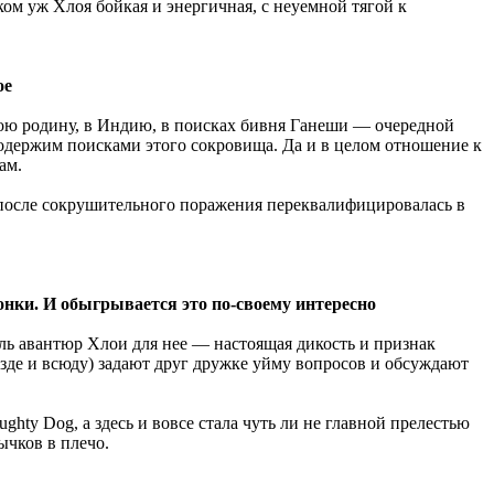
ком уж Хлоя бойкая и энергичная, с неуемной тягой к
ое
 свою родину, в Индию, в поисках бивня Ганеши — очередной
о одержим поисками этого сокровища. Да и в целом отношение к
ам.
а после сокрушительного поражения переквалифицировалась в
онки. И обыгрывается это по-своему интересно
ль авантюр Хлои для нее — настоящая дикость и признак
везде и всюду) задают друг дружке уйму вопросов и обсуждают
hty Dog, а здесь и вовсе стала чуть ли не главной прелестью
ычков в плечо.