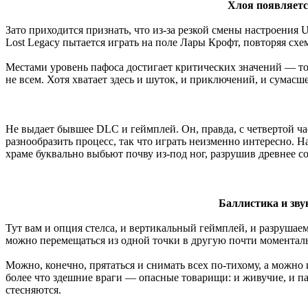
Хлоя появляется
Зато приходится признать, что из-за резкой смены настроения
Lost Legacy пытается играть на поле Лары Крофт, повторяя сх
Местами уровень пафоса достигает критических значений — то
не всем. Хотя хватает здесь и шуток, и приключений, и сумас
Не выдает бывшее DLC и геймплей. Он, правда, с четвертой ча
разнообразить процесс, так что играть неизменно интересно. Н
храме буквально выбьют почву из-под ног, разрушив древнее с
Баллистика и зву
Тут вам и опция стелса, и вертикальный геймплей, и разрушае
можно перемещаться из одной точки в другую почти моментальн
Можно, конечно, прятаться и снимать всех по-тихому, а можно
более что здешние враги — опасные товарищи: и живучие, и па
стесняются.