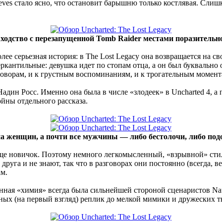
ieves стало ясно, что остановит барышню только костлявая. Слиш
ходство с перезапущенной Tomb Raider местами поразительн
более серьезная история: в The Lost Legacy она возвращается на
еркантильные: девушка идет по стопам отца, а он был буквальн
зговорам, и к грустным воспоминаниям, и к трогательным момент
адин Росс. Именно она была в числе «злодеек» в Uncharted 4, 
йны отдельного рассказа.
на женщин, а почти все мужчины — либо бестолочи, либо под
еще новичок. Поэтому немного легкомысленный, «взрывной» сти
друга и не знают, так что в разговорах они постоянно (всегда, 
ам.
нная «химия» всегда была сильнейшей стороной сценаристов Naug
ьных (на первый взгляд) реплик до мелкой мимики и дружеских т