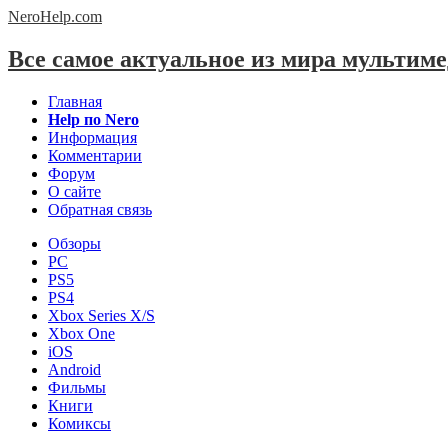
NeroHelp.
com
Все самое актуальное из мира мультим
Главная
Help по Nero
Информация
Комментарии
Форум
О сайте
Обратная связь
Обзоры
PC
PS5
PS4
Xbox Series X/S
Xbox One
iOS
Android
Фильмы
Книги
Комиксы