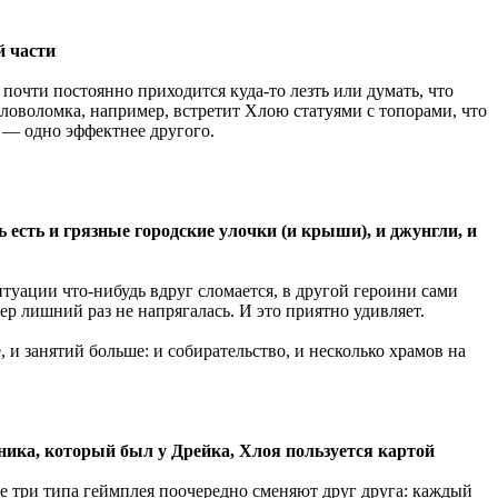
й части
 почти постоянно приходится куда-то лезть или думать, что
оловоломка, например, встретит Хлою статуями с топорами, что
я — одно эффектнее другого.
ь есть и грязные городские улочки (и крыши), и джунгли, и
итуации что-нибудь вдруг сломается, в другой героини сами
р лишний раз не напрягалась. И это приятно удивляет.
, и занятий больше: и собирательство, и несколько храмов на
ника, который был у Дрейка, Хлоя пользуется картой
е три типа геймплея поочередно сменяют друг друга: каждый