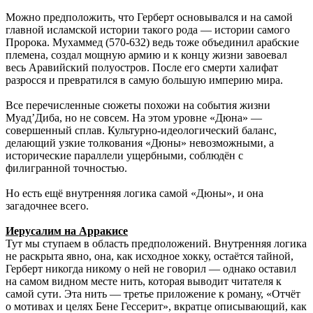
Можно предположить, что Герберт основывался и на самой
главной исламской истории такого рода — истории самого
Пророка. Мухаммед (570-632) ведь тоже объединил арабские
племена, создал мощную армию и к концу жизни завоевал
весь Аравийский полуостров. После его смерти халифат
разросся и превратился в самую большую империю мира.
Все перечисленные сюжеты похожи на события жизни
Муад’Диба, но не совсем. На этом уровне «Дюна» —
совершенный сплав. Культурно-идеологический баланс,
делающий узкие толкования «Дюны» невозможными, а
исторические параллели ущербными, соблюдён с
филигранной точностью.
Но есть ещё внутренняя логика самой «Дюны», и она
загадочнее всего.
Иерусалим на Арракисе
Тут мы ступаем в область предположений. Внутренняя логика
не раскрыта явно, она, как исходное хокку, остаётся тайной,
Герберт никогда никому о ней не говорил — однако оставил
на самом видном месте нить, которая выводит читателя к
самой сути. Эта нить — третье приложение к роману, «Отчёт
о мотивах и целях Бене Гессерит», вкратце описывающий, как