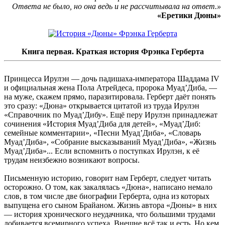
Ответа не было, но она ведь и не рассчитывала на ответ.»
«Еретики Дюны»
Книга первая. Краткая история Фрэнка Герберта
Принцесса Ирулэн — дочь падишаха-императора Шаддама IV
и официальная жена Пола Атрейдеса, пророка Муад’Диба, —
на муже, скажем прямо, паразитировала. Герберт даёт понять
это сразу: «Дюна» открывается цитатой из труда Ирулэн
«Справочник по Муад’Дибу». Ещё перу Ирулэн принадлежат
сочинения «История Муад’Диба для детей», «Муад’Диб:
семейные комментарии», «Песни Муад’Диба», «Словарь
Муад’Диба», «Собрание высказываний Муад’Диба», «Жизнь
Муад’Диба»... Если вспомнить о поступках Ирулэн, к её
трудам неизбежно возникают вопросы.
Письменную историю, говорит нам Герберт, следует читать
осторожно. О том, как закалялась «Дюна», написано немало
слов, в том числе две биографии Герберта, одна из которых
выпущена его сыном Брайаном. Жизнь автора «Дюны» в них
— история хронического неудачника, что большими трудами
добивается всемирного успеха. Внешне всё так и есть. Но кем