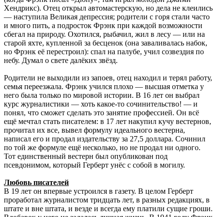
Хендрикс). Отец открыл автомастерскую, но дела не клеились
— наступила Великая депрессия; родители с горя стали часто
и много пить, а подросток Фрэнк при каждой возможности
сбегал на природу. Охотился, рыбачил, жил в лесу — или на
старой яхте, купленной за бесценок (она заваливалась набок,
но Фрэнк её перестроил): спал на палубе, учил созвездия по
небу. Думал о свете далёких звёзд.
Родители не выходили из запоев, отец находил и терял работу,
семья переезжала. Фрэнк учился плохо — высшая отметка у
него была только по мировой истории. В 16 лет он выбрал
курс журналистики — хоть какое-то сочинительство! — и
понял, что сможет сделать это занятие профессией. Он всё
ещё мечтал стать писателем: в 17 лет накупил кучу вестернов,
прочитал их все, вывел формулу идеального вестерна,
написал его и продал издательству за 27,5 доллара. Сочинил
по той же формуле ещё несколько, но не продал ни одного.
Тот единственный вестерн был опубликован под
псевдонимом, который Герберт унёс с собой в могилу.
Любовь писателей
В 19 лет он впервые устроился в газету. В целом Герберт
проработал журналистом тридцать лет, в разных редакциях, в
штате и вне штата, и везде и всегда ему платили сущие гроши.