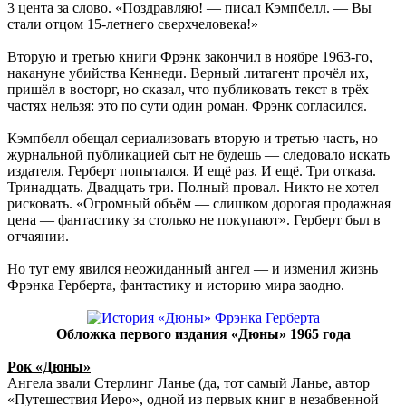
3 цента за слово. «Поздравляю! — писал Кэмпбелл. — Вы
стали отцом 15-летнего сверхчеловека!»
Вторую и третью книги Фрэнк закончил в ноябре 1963-го,
накануне убийства Кеннеди. Верный литагент прочёл их,
пришёл в восторг, но сказал, что публиковать текст в трёх
частях нельзя: это по сути один роман. Фрэнк согласился.
Кэмпбелл обещал сериализовать вторую и третью часть, но
журнальной публикацией сыт не будешь — следовало искать
издателя. Герберт попытался. И ещё раз. И ещё. Три отказа.
Тринадцать. Двадцать три. Полный провал. Никто не хотел
рисковать. «Огромный объём — слишком дорогая продажная
цена — фантастику за столько не покупают». Герберт был в
отчаянии.
Но тут ему явился неожиданный ангел — и изменил жизнь
Фрэнка Герберта, фантастику и историю мира заодно.
Обложка первого издания «Дюны» 1965 года
Рок «Дюны»
Ангела звали Стерлинг Ланье (да, тот самый Ланье, автор
«Путешествия Иеро», одной из первых книг в незабвенной