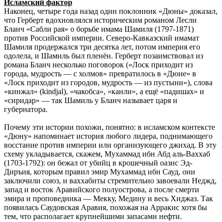
Исламский фактор
Наконец, четыре года назад один поклонник «Дюны» доказал,
что Герберт вдохновлялся историческим романом Лесли
Бланч «Сабли рая» о борьбе имама Шамиля (1797-1871)
против Российской империи. Северо-Кавказский имамат
Шамиля продержался три десятка лет, потом империя его
одолела, и Шамиль был пленён. Герберт позаимствовал из
романа Бланч несколько поговорок («Лоск приходит из
города, мудрость — с холмов» превратилось в «Дюне» в
«Лоск приходит из городов, мудрость — из пустыни»), слова
«кинжал» (kindjal), «чакобса», «канли», а ещё «падишах» и
«сиридар» — так Шамиль у Бланч называет царя и
губернатора.
Почему эти истории похожи, понятно: в исламском контексте
«Дюну» напоминает история любого лидера, поднимающего
восстание против империи или организующего джихад. В эту
схему укладывается, скажем, Мухаммад ибн Абд аль-Ваххаб
(1703-1792): он бежал от убийц в крошечный оазис Эд-
Диръия, которым правил эмир Мухаммад ибн Сауд, они
заключили союз, и ваххабиты стремительно завоевали Неджд,
запад и восток Аравийского полуострова, а после смерти
эмира и проповедника — Мекку, Медину и весь Хиджаз. Так
появилась Саудовская Аравия, похожая на Арракис хотя бы
тем, что располагает крупнейшими запасами нефти.