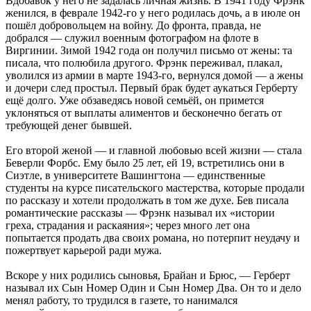
Вдобавок у него не задалась личная жизнь. В 1941 году Фрэнк
женился, в феврале 1942-го у него родилась дочь, а в июле он
пошёл добровольцем на войну. До фронта, правда, не
добрался — служил военным фотографом на флоте в
Виргинии. Зимой 1942 года он получил письмо от жены: та
писала, что полюбила другого. Фрэнк переживал, плакал,
уволился из армии в марте 1943-го, вернулся домой — а жены
и дочери след простыл. Первый брак будет аукаться Герберту
ещё долго. Уже обзаведясь новой семьёй, он примется
уклоняться от выплаты алиментов и бесконечно бегать от
требующей денег бывшей.
Его второй женой — и главной любовью всей жизни — стала
Беверли Форбс. Ему было 25 лет, ей 19, встретились они в
Сиэтле, в университете Вашингтона — единственные
студенты на курсе писательского мастерства, которые продали
по рассказу и хотели продолжать в том же духе. Бев писала
романтические рассказы — Фрэнк называл их «истории
греха, страдания и раскаяния»; через много лет она
попытается продать два своих романа, но потерпит неудачу и
пожертвует карьерой ради мужа.
Вскоре у них родились сыновья, Брайан и Брюс, — Герберт
называл их Сын Номер Один и Сын Номер Два. Он то и дело
менял работу, то трудился в газете, то нанимался