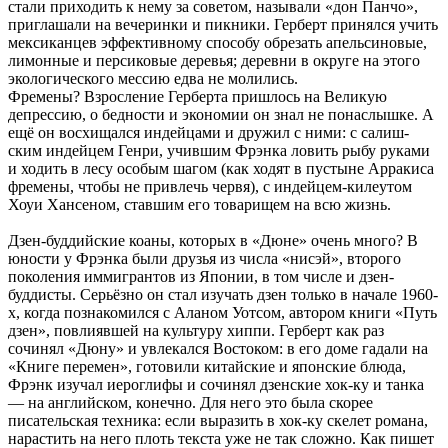
стали приходить к нему за советом, называли «дон Панчо»,
приглашали на вечеринки и пикники. Герберт принялся учить
мексиканцев эффективному способу обрезать апельсиновые,
лимонные и персиковые деревья; деревни в округе на этого
экологического мессию едва не молились.
Фремены? Взросление Герберта пришлось на Великую
депрессию, о бедности и экономии он знал не понаслышке. А
ещё он восхищался индейцами и дружил с ними: с салиш-
ским индейцем Генри, учившим Фрэнка ловить рыбу руками
и ходить в лесу особым шагом (как ходят в пустыне Арракиса
фремены, чтобы не привлечь червя), с индейцем-килеутом
Хоуи Хансеном, ставшим его товарищем на всю жизнь.
Дзен-буддийские коаны, которых в «Дюне» очень много? В
юности у Фрэнка были друзья из числа «нисэй», второго
поколения иммигрантов из Японии, в том числе и дзен-
буддисты. Серьёзно он стал изучать дзен только в начале 1960-
х, когда познакомился с Аланом Уотсом, автором книги «Путь
дзен», повлиявшей на культуру хиппи. Герберт как раз
сочинял «Дюну» и увлекался Востоком: в его доме гадали на
«Книге перемен», готовили китайские и японские блюда,
Фрэнк изучал иероглифы и сочинял дзенские хок-ку и танка
— на английском, конечно. Для него это была скорее
писательская техника: если выразить в хок-ку скелет романа,
нарастить на него плоть текста уже не так сложно. Как пишет