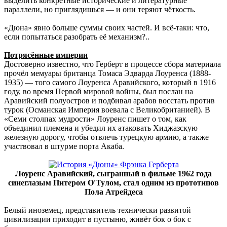
выделить конкретные исторические и литературные
параллели, но приглядишься — и они теряют чёткость.
«Дюна» явно больше суммы своих частей. И всё-таки: что,
если попытаться разобрать её механизм?..
Потрясённые империи
Достоверно известно, что Герберт в процессе сбора материала
прочёл мемуары британца Томаса Эдварда Лоуренса (1888-
1935) — того самого Лоуренса Аравийского, который в 1916
году, во время Первой мировой войны, был послан на
Аравийский полуостров и подбивал арабов восстать против
турок (Османская Империя воевала с Великобританией). В
«Семи столпах мудрости» Лоуренс пишет о том, как
объединил племена и убедил их атаковать Хиджазскую
железную дорогу, чтобы отвлечь турецкую армию, а также
участвовал в штурме порта Акаба.
Лоуренс Аравийский, сыгранный в фильме 1962 года
синеглазым Питером О'Тулом, стал одним из прототипов
Пола Атрейдеса
Белый иноземец, представитель технически развитой
цивилизации приходит в пустыню, живёт бок о бок с