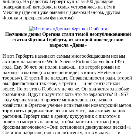
Библию). На радостях Герберт купил за 300 долларов
подержанный катафалк, и семья устремилась на нём в
Мексику (где они уже бывали с Джеком Вэнсом, другом
Фрэнка и прекрасным фантастом).
Песчаные дюны Орегона стали темой неопубликованной
статьи Фрэнка Герберта, из которой впоследствии
выросла «Дюна»
И вот Герберта называют самым многообещающим новым
автором на конвенте World Science Fiction Convention 1956
года. Ему 36 лет, он полон надежд... но второй роман не
находит издателя (позднее он войдёт в книгу «Небесные
творцы»). И третий не находит. Справедливости ради, второй
был фантастикой так себе, а третий — и не фантастикой
вовсе. Но от этого Герберту не легче. Он хватается за любые
соломинки. Вдруг получится хоть что-то заработать? В 1957
году Фрэнк узнал о проекте министерства сельского
хозяйства: в Орегоне учёные испытывали новаторский метод
тормозить продвижение песчаных масс, высаживая на них
растения. Герберт взял в аренду кукурузник с пилотом и
полетел смотреть на дюны, чтобы написать статью (под
броским заголовком: «Они остановили движущиеся пески!»).
Сочинил набросок, показал литагенту, тот хмыкнул — и