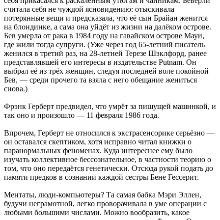
себя прикасался к раскалённым утюгам и чайникам. Беверли
считала себя не чуждой ясновидению: отыскивала
потерянные вещи и предсказала, что её сын Брайан женится
на блондинке, а сама она уйдёт из жизни на далёком острове.
Бев умерла от рака в 1984 году на гавайском острове Мауи,
где жили тогда супруги. (Уже через год 65-летний писатель
женился в третий раз, на 28-летней Терезе Шэклфорд, ранее
представлявшей его интересы в издательстве Putnam. Он
выбрал её из трёх женщин, следуя последней воле покойной
Бев, — среди прочего та взяла с него обещание жениться
снова.)
Фрэнк Герберт предвидел, что умрёт за пишущей машинкой, и
так оно и произошло — 11 февраля 1986 года.
Впрочем, Герберт не относился к экстрасенсорике серьёзно —
он оставался скептиком, хотя исправно читал книжки о
паранормальных феноменах. Куда интереснее ему было
изучать коллективное бессознательное, в частности теорию о
том, что оно передаётся генетически. Отсюда рукой подать до
памяти предков в сознании каждой сестры Бене Гессерит.
Ментаты, люди-компьютеры? Та самая бабка Мэри Эллен,
будучи неграмотной, легко проворачивала в уме операции с
любыми большими числами. Можно вообразить, какое