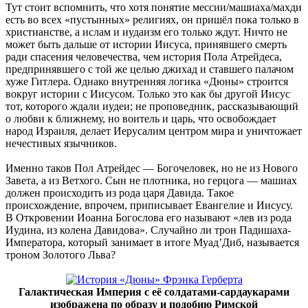
Тут стоит вспомнить, что хотя понятие мессии/машиаха/махди
есть во всех «пустынных» религиях, он пришёл пока только в
христианстве, а ислам и иудаизм его только ждут. Ничто не
может быть дальше от истории Иисуса, принявшего смерть
ради спасения человечества, чем история Пола Атрейдеса,
предпринявшего с той же целью джихад и ставшего палачом
хуже Гитлера. Однако внутренняя логика «Дюны» строится
вокруг истории с Иисусом. Только это как бы другой Иисус
тот, которого ждали иудеи; не проповедник, рассказывающий
о любви к ближнему, но воитель и царь, что освобождает
народ Израиля, делает Иерусалим центром мира и уничтожает
нечестивых язычников.
Именно таков Пол Атрейдес — Богочеловек, но не из Нового
Завета, а из Ветхого. Сын не плотника, но герцога — машиах
должен происходить из рода царя Давида. Такое
происхождение, впрочем, приписывает Евангелие и Иисусу.
В Откровении Иоанна Богослова его называют «лев из рода
Иудина, из колена Давидова». Случайно ли трон Падишаха-
Императора, который занимает в итоге Муад’Диб, называется
троном Золотого Льва?
Галактическая Империя с её солдатами-сардаукарами
изображена по образу и подобию Римской