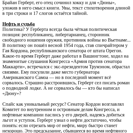
Брайан Герберт, его отец сочинил хокку и для «Дюны»,
уложив в него смысл книги. Увы, текст стихотворения длиной
в три строки и 17 слогов остаётся тайной.
Нефть и судьба
Политика? У Герберта всегда была чёткая политическая
позиция: республиканец, либертарианец, сторонник
свободного ношения оружия, противник войны во Вьетнаме...
В политику он пошёл весной 1954 года, став спичрайтером у
Гая Кордона, республиканского сенатора от штата Орегон.
Какое-то время Герберт даже работал в Вашингтоне, ходил на
знаменитые слушания Конгресса «Армия против сенатора
Маккарти», встречался с экс-президентом Трумэном, обрастал
связями. Ему посулили даже место губернатора
Американского Самоа — но в последний момент всё
сорвалось. Страшно расстроившись, Герберт сел писать роман
о подводной лодке. А не сорвалось бы — кто бы написал
«Дюну»?
Спайс как уникальный ресурс? Сенатор Кордон возглавлял
Комитет по внутренним и островным делам Конгресса, и
нефтяные компании паслись у его дверей, надеясь добиться
льгот и уступок. Герберт узнал о нефти достаточно, чтобы
понять: если отрезать мир от нефти, миру быстро станет
нехорошо. Это предсказание, сбывшееся во время нефтяного