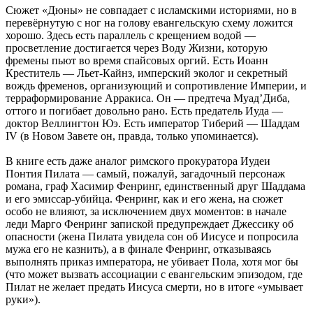
Сюжет «Дюны» не совпадает с исламскими историями, но в
перевёрнутую с ног на голову евангельскую схему ложится
хорошо. Здесь есть параллель с крещением водой —
просветление достигается через Воду Жизни, которую
фремены пьют во время спайсовых оргий. Есть Иоанн
Креститель — Льет-Кайнз, имперский эколог и секретный
вождь фременов, организующий и сопротивление Империи, и
терраформирование Арракиса. Он — предтеча Муад’Диба,
оттого и погибает довольно рано. Есть предатель Иуда —
доктор Веллингтон Юэ. Есть император Тиберий — Шаддам
IV (в Новом Завете он, правда, только упоминается).
В книге есть даже аналог римского прокуратора Иудеи
Понтия Пилата — самый, пожалуй, загадочный персонаж
романа, граф Хасимир Фенринг, единственный друг Шаддама
и его эмиссар-убийца. Фенринг, как и его жена, на сюжет
особо не влияют, за исключением двух моментов: в начале
леди Марго Фенринг запиской предупреждает Джессику об
опасности (жена Пилата увидела сон об Иисусе и попросила
мужа его не казнить), а в финале Фенринг, отказываясь
выполнять приказ императора, не убивает Пола, хотя мог бы
(что может вызвать ассоциации с евангельским эпизодом, где
Пилат не желает предать Иисуса смерти, но в итоге «умывает
руки»).