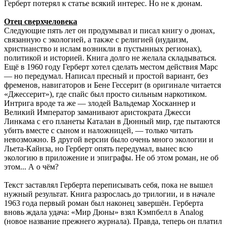
Герберт потерял к статье всякий интерес. Но не к дюнам.
Отец сверхчеловека
Следующие пять лет он продумывал и писал книгу о дюнах,
связанную с экологией, а также с религией (иудаизм,
христианство и ислам возникли в пустынных регионах),
политикой и историей. Книга долго не желала складываться.
Ещё в 1960 году Герберт хотел сделать местом действия Марс
— но передумал. Написал пресный и простой вариант, без
фременов, навигаторов и Бене Гессерит (в оригинале читается
«Джессерит»), где спайс был просто сильным наркотиком.
Интрига вроде та же — злодей Вальдемар Хосканнер и
Великий Император заманивают аристократа Джесси
Линкама с его планеты Каталан в Дюнный мир, где пытаются
убить вместе с сыном и наложницей, — только читать
невозможно. В другой версии было очень много экологии и
Льета-Кайнза, но Герберт опять передумал, вынес всю
экологию в приложение и эпиграфы. Не об этом роман, не об
этом... А о чём?
Текст заставлял Герберта переписывать себя, пока не вышел
нужный результат. Книга разрослась до трилогии, и в начале
1963 года первый роман был наконец завершён. Герберта
вновь ждала удача: «Мир Дюны» взял Кэмпбелл в Analog
(новое название прежнего журнала). Правда, теперь он платил