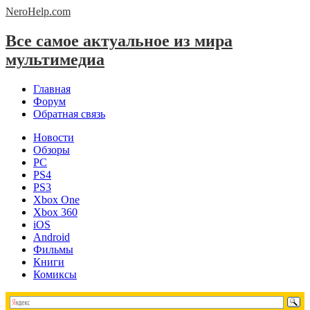
NeroHelp.
com
Все самое актуальное из мира
мультимедиа
Главная
Форум
Обратная связь
Новости
Обзоры
PC
PS4
PS3
Xbox One
Xbox 360
iOS
Android
Фильмы
Книги
Комиксы