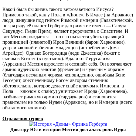
Какой была бы жизнь такого ветхозаветного Иисуса?
Примерно такой, как у Пола в «Дюне». В Иудее (на Арракисе)
люди, живущие под гнётом Римской империи (Галактической,
не зря ряду её планет Герберт дал римские имена — Салуза
Секундус, Гьеди Прим), лелеют пророчества о Спасителе. И
вот Мессия рождается — но его пытается убить правящий
провинцией (планетой) Ирод Великий (барон Харконнен),
устраивающий избиение младенцев (истребление Дома
Атрейдес). Однако Богородица (леди Джессика) бежит с
сыном в Египет (в пустыню). Вдали от Иерусалима
(Арракина) Мессия взрослеет и осознаёт себя. Он возглавляет
армию иудейских зелотов (фременов) и чудесным образом
(благодаря песчаным червям, ясновидению, ошибкам Бене
Гессерит, обеспеченному Богом-автором стечению
обстоятельств, которое делает спайс ключом к Империи, а
Пола — ключом к спайсу) уничтожает Ирода (Харконнена),
разбивает римскую армию (сардаукаров) и становится
правителем не только Иудеи (Арракиса), но и Империи (всего
обитаемого космоса).
Отражения героев
Доктору Юэ в истории Мессии досталась роль Иуды