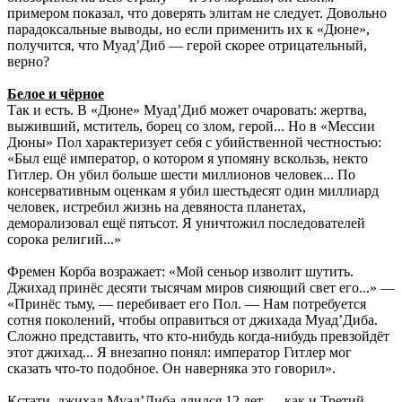
примером показал, что доверять элитам не следует. Довольно
парадоксальные выводы, но если применить их к «Дюне»,
получится, что Муад’Диб — герой скорее отрицательный,
верно?
Белое и чёрное
Так и есть. В «Дюне» Муад’Диб может очаровать: жертва,
выживший, мститель, борец со злом, герой... Но в «Мессии
Дюны» Пол характеризует себя с убийственной честностью:
«Был ещё император, о котором я упомяну вскользь, некто
Гитлер. Он убил больше шести миллионов человек... По
консервативным оценкам я убил шестьдесят один миллиард
человек, истребил жизнь на девяноста планетах,
деморализовал ещё пятьсот. Я уничтожил последователей
сорока религий...»
Фремен Корба возражает: «Мой сеньор изволит шутить.
Джихад принёс десяти тысячам миров сияющий свет его...» —
«Принёс тьму, — перебивает его Пол. — Нам потребуется
сотня поколений, чтобы оправиться от джихада Муад’Диба.
Сложно представить, что кто-нибудь когда-нибудь превзойдёт
этот джихад... Я внезапно понял: император Гитлер мог
сказать что-то подобное. Он наверняка это говорил».
Кстати, джихад Муад’Диба длился 12 лет — как и Третий