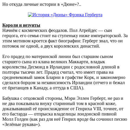
Но откуда личные истории в «Дюне»?..
Короли и иезуиты
Начнём с космических феодалов. Пол Атрейдес — сын
герцога, его семья стоит на ступеньку ниже императорской. За
этим мотивом кроется факт биографии: Герберт знал, что он
потомок не одной, а двух королевских династий.
Его прадед по материнской линии был старшим сыном
старшего сына из клана великих Маккарти, владык
королевства Десмонд в Ирландии с родословной длиной в
полторы тысячи лет. Прадед считал, что имеет права на
средневековый замок Бларни в графстве Корк, и закономерно
сделался борцом за независимость Ирландии (отчего и бежал
от британцев в Канаду, а оттуда в США).
Бабушка с отцовской стороны, Мэри Эллен Герберт, не раз и
не два показывала внуку старинный том в красной коже,
доказывавший её происхождение от Генриха VIII, точнее, от
его бастарда — отпрыска владелицы лондонской пивной
Молл Голден (как раз для неё Генрих вроде бы сочинил песню
«Зелёные рукава»).