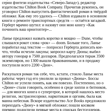
серии фэнтези издательства «Северо-Запад»), редактор
издательства Chilton Book Company. Прочитав рукопись, он
уговорил Chilton выпустить фантастический роман в твёрдой
обложке. Как ему это удалось — Chilton издавало в основном
книги о ремонте транспортных средств — остаётся загадкой.
Герберт мрачно шутил: и назовут они мою книгу «Как
починить ваш орнитоптер»...
Ланье предложил назвать коротко и мощно — Dune, чтобы
слышался рокот слова «рок» — doom. Больше того, Ланье
поработал над текстом — попросил Герберта дописать кое-
что, чтобы исчезли лакуны; запросил карту Дюны; выбил
автору гонорар в 7500 долларов. Предполагался тираж 3500
экземпляров, но 1300 вышли бракованными, и в продажу
поступили всего 2200 «Дюн».
Раскупался роман так себе, что, кстати, стоило Ланье места
работы: через год его уволили за провал «Дюны». Боссы
Chilton не успели понять, как им повезло. Постепенно, но о
«Дюне» стали говорить, особенно в среде хиппи и битников,
— для многих книга о супергерое, в которой нашлось место
религии, экстрасенсорике, наркотикам и оргиям, была как
манна небесная. Вскоре издательство Асе Books предложило
переиздать «Дюну» в мягкой обложке; пошли косяком
премии; подоспели первые места в списках бестселлеров,