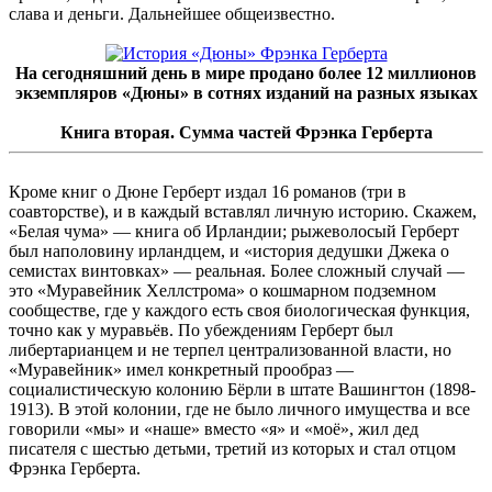
слава и деньги. Дальнейшее общеизвестно.
На сегодняшний день в мире продано более 12 миллионов
экземпляров «Дюны» в сотнях изданий на разных языках
Книга вторая. Сумма частей Фрэнка Герберта
Кроме книг о Дюне Герберт издал 16 романов (три в
соавторстве), и в каждый вставлял личную историю. Скажем,
«Белая чума» — книга об Ирландии; рыжеволосый Герберт
был наполовину ирландцем, и «история дедушки Джека о
семистах винтовках» — реальная. Более сложный случай —
это «Муравейник Хеллстрома» о кошмарном подземном
сообществе, где у каждого есть своя биологическая функция,
точно как у муравьёв. По убеждениям Герберт был
либертарианцем и не терпел централизованной власти, но
«Муравейник» имел конкретный прообраз —
социалистическую колонию Бёрли в штате Вашингтон (1898-
1913). В этой колонии, где не было личного имущества и все
говорили «мы» и «наше» вместо «я» и «моё», жил дед
писателя с шестью детьми, третий из которых и стал отцом
Фрэнка Герберта.