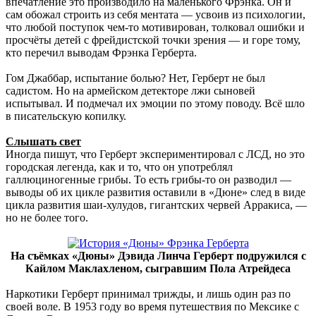
впечатление это производило на маленького Фрэнка. Он и
сам обожал строить из себя ментата — усвоив из психологии,
что любой поступок чем-то мотивирован, толковал ошибки и
просчёты детей с фрейдистской точки зрения — и горе тому,
кто перечил выводам Фрэнка Герберта.
Гом Джаббар, испытание болью? Нет, Герберт не был
садистом. Но на армейском детекторе лжи сыновей
испытывал. И подмечал их эмоции по этому поводу. Всё шло
в писательскую копилку.
Слышать свет
Иногда пишут, что Герберт экспериментировал с ЛСД, но это
городская легенда, как и то, что он употреблял
галлюциногенные грибы. То есть грибы-то он разводил —
выводы об их цикле развития оставили в «Дюне» след в виде
цикла развития шаи-хулудов, гигантских червей Арракиса, —
но не более того.
На съёмках «Дюны» Дэвида Линча Герберт подружился с
Кайлом Маклахленом, сыгравшим Пола Атрейдеса
Наркотики Герберт принимал трижды, и лишь один раз по
своей воле. В 1953 году во время путешествия по Мексике с