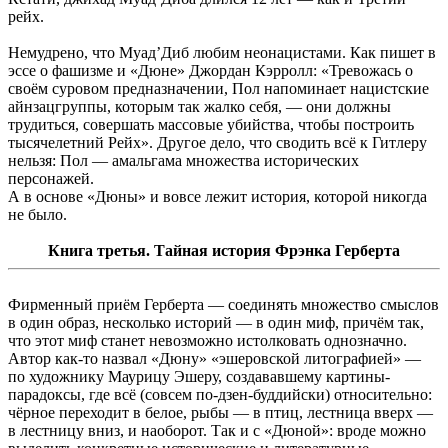
рейх.
Немудрено, что Муад’Диб любим неонацистами. Как пишет в
эссе о фашизме и «Дюне» Джордан Кэрролл: «Тревожась о
своём суровом предназначении, Пол напоминает нацистские
айнзацгруппы, которым так жалко себя, — они должны
трудиться, совершать массовые убийства, чтобы построить
тысячелетний Рейх». Другое дело, что сводить всё к Гитлеру
нельзя: Пол — амальгама множества исторических
персонажей.
А в основе «Дюны» и вовсе лежит история, которой никогда
не было.
Книга третья. Тайная история Фрэнка Герберта
Фирменный приём Герберта — соединять множество смыслов
в один образ, несколько историй — в один миф, причём так,
что этот миф станет невозможно истолковать однозначно.
Автор как-то назвал «Дюну» «эшеровской литографией» —
по художнику Маурицу Эшеру, создававшему картины-
парадоксы, где всё (совсем по-дзен-буддийски) относительно:
чёрное переходит в белое, рыбы — в птиц, лестница вверх —
в лестницу вниз, и наоборот. Так и с «Дюной»: вроде можно