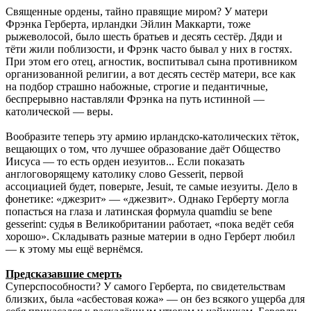
Священные ордены, тайно правящие миром? У матери
Фрэнка Герберта, ирландки Эйлин Маккарти, тоже
рыжеволосой, было шесть братьев и десять сестёр. Дяди и
тёти жили поблизости, и Фрэнк часто бывал у них в гостях.
При этом его отец, агностик, воспитывал сына противником
организованной религии, а вот десять сестёр матери, все как
на подбор страшно набожные, строгие и педантичные,
беспрерывно наставляли Фрэнка на путь истинной —
католической — веры.
Вообразите теперь эту армию ирландско-католических тёток,
вещающих о том, что лучшее образование даёт Общество
Иисуса — то есть орден иезуитов... Если показать
англоговорящему католику слово Gesserit, первой
ассоциацией будет, поверьте, Jesuit, те самые иезуиты. Дело в
фонетике: «джезрит» — «джезвит». Однако Герберту могла
попасться на глаза и латинская формула quamdiu se bene
gesserint: судья в Великобритании работает, «пока ведёт себя
хорошо». Складывать разные материи в одно Герберт любил
— к этому мы ещё вернёмся.
Предсказавшие смерть
Суперспособности? У самого Герберта, по свидетельствам
близких, была «асбестовая кожа» — он без всякого ущерба для