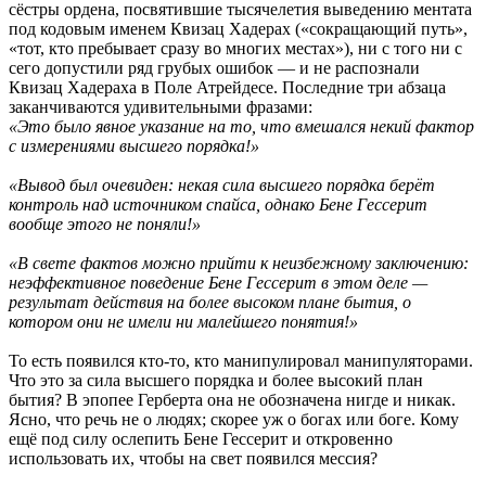
сёстры ордена, посвятившие тысячелетия выведению ментата
под кодовым именем Квизац Хадерах («сокращающий путь»,
«тот, кто пребывает сразу во многих местах»), ни с того ни с
сего допустили ряд грубых ошибок — и не распознали
Квизац Хадераха в Поле Атрейдесе. Последние три абзаца
заканчиваются удивительными фразами:
«Это было явное указание на то, что вмешался некий фактор
с измерениями высшего порядка!»
«Вывод был очевиден: некая сила высшего порядка берёт
контроль над источником спайса, однако Бене Гессерит
вообще этого не поняли!»
«В свете фактов можно прийти к неизбежному заключению:
неэффективное поведение Бене Гессерит в этом деле —
результат действия на более высоком плане бытия, о
котором они не имели ни малейшего понятия!»
То есть появился кто-то, кто манипулировал манипуляторами.
Что это за сила высшего порядка и более высокий план
бытия? В эпопее Герберта она не обозначена нигде и никак.
Ясно, что речь не о людях; скорее уж о богах или боге. Кому
ещё под силу ослепить Бене Гессерит и откровенно
использовать их, чтобы на свет появился мессия?