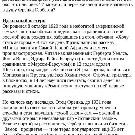
был этот человек? И можно ли через жизнеописание заглянуть
в душу Фрэнка Герберта?
Идеальный вестерн
Он родился 8 октября 1920 года в небогатой американской
семье. С детства обожал придумывать страшилки и в свой
восьмой день рождения, забравшись на стол, объявил: «Хочу
стать автором!» В тот же день Фрэнк написал рассказ
«Приключения в Самой Чёрной Африке» и сам его
проиллюстрировал. Читал как заведённый: Герберта Уэллса,
Жюля Верна, Эдгара Райса Берроуза (планету Дюна потом
сравнивали с Марсом-Барсумом); к 12 годам одолел
Шекспира, открыл для себя поэзию Эзры Паунда, влюбился в
Мопассана и Пруста, увлёкся Хемингуэем. Строчил триллеры
в блокнотах, в 14 лет научился печатать, скопил денег на
пишущую машинку «Ремингтон», отстучал на ней первые
рассказы и стихи...
Но жилось ему несладко. Отец Фрэнка, до 1931 года
ловивший бутлегеров за стабильную зарплату, ушёл со
службы и стал нарушать «сухой закон» сам — с женой и
друзьями открыл нелегальный бар «Испанский замок».
Вскоре партнёры рассорились, Герберты вышли из бизнеса, а
«Замок» процветал — и не терял популярности ещё 35 лет
(когда Фрэнк писал «Дюну», там играл молодой Джими