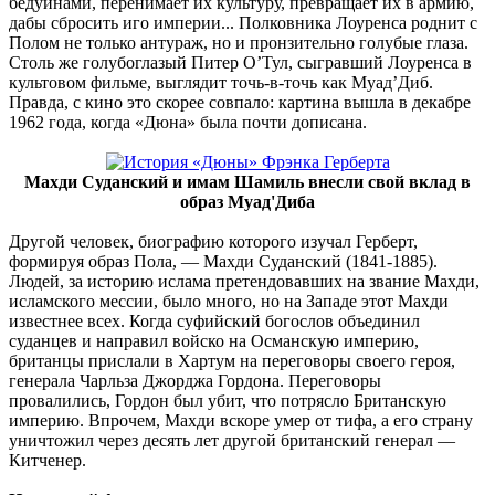
бедуинами, перенимает их культуру, превращает их в армию,
дабы сбросить иго империи... Полковника Лоуренса роднит с
Полом не только антураж, но и пронзительно голубые глаза.
Столь же голубоглазый Питер О’Тул, сыгравший Лоуренса в
культовом фильме, выглядит точь-в-точь как Муад’Диб.
Правда, с кино это скорее совпало: картина вышла в декабре
1962 года, когда «Дюна» была почти дописана.
Махди Суданский и имам Шамиль внесли свой вклад в
образ Муад'Диба
Другой человек, биографию которого изучал Герберт,
формируя образ Пола, — Махди Суданский (1841-1885).
Людей, за историю ислама претендовавших на звание Махди,
исламского мессии, было много, но на Западе этот Махди
известнее всех. Когда суфийский богослов объединил
суданцев и направил войско на Османскую империю,
британцы прислали в Хартум на переговоры своего героя,
генерала Чарльза Джорджа Гордона. Переговоры
провалились, Гордон был убит, что потрясло Британскую
империю. Впрочем, Махди вскоре умер от тифа, а его страну
уничтожил через десять лет другой британский генерал —
Китченер.