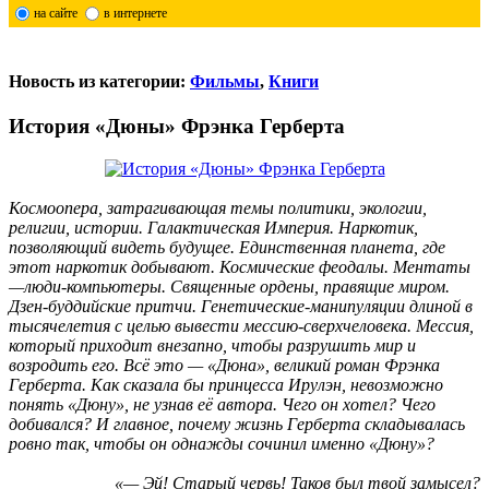
на сайте
в интернете
Новость из категории:
Фильмы
,
Книги
История «Дюны» Фрэнка Герберта
Космоопера, затрагивающая темы политики, экологии,
религии, истории. Галактическая Империя. Наркотик,
позволяющий видеть будущее. Единственная планета, где
этот наркотик добывают. Космические феодалы. Ментаты
—люди-компьютеры. Священные ордены, правящие миром.
Дзен-буддийские притчи. Генетические-манипуляции длиной в
тысячелетия с целью вывести мессию-сверхчеловека. Мессия,
который приходит внезапно, чтобы разрушить мир и
возродить его. Всё это — «Дюна», великий роман Фрэнка
Герберта. Как сказала бы принцесса Ирулэн, невозможно
понять «Дюну», не узнав её автора. Чего он хотел? Чего
добивался? И главное, почему жизнь Герберта складывалась
ровно так, чтобы он однажды сочинил именно «Дюну»?
«— Эй! Старый червь! Таков был твой замысел?