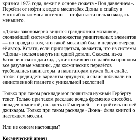
кризиса 1973 года, лежит в основе сюжета «Под давлением».
Перейти от нефти к воде в масштабах Дюны и спайсу в
масштабах космоса логично — от фантаста нельзя ожидать
меньшего.
«Дюна» закономерно видится грандиозной мозаикой,
сложнейшей системой из множества удивительных элементов
— но правда в том, что такой мозаикой был в первую очередь
её автор. Кстати, если приглядеться, окажется, что из системы
«Дюны» нельзя вынуть ни одной детали. Скажем, из-за
Батлерианского джихада, уничтожившего в далёком прошлом
все разумные машины, для космических перелётов
требовались навигаторы, а навигаторам нужен был спайс,
чтобы предвидеть варианты будущего, а спайс добывали на
единственной планете с уникальной экологией.
Только при таком раскладе мог появиться нужный Герберту
текст. Только при таком раскладе вождь фременов способен,
овладев планетой, овладеть и Империей — и пройтись по ней
джихадом. Только при таком раскладе «Дюна» была книгой о
настоящем мессии.
Или не совсем настоящем?
Космический ариец