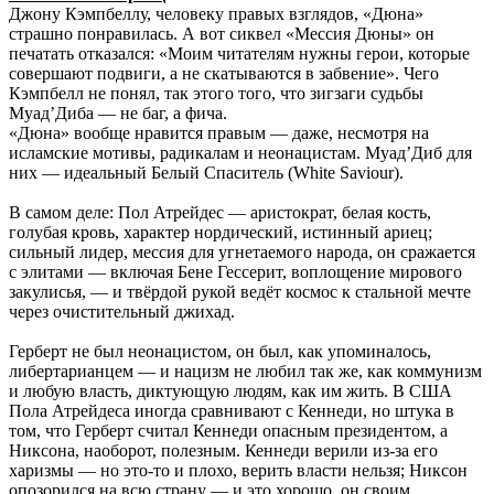
Джону Кэмпбеллу, человеку правых взглядов, «Дюна»
страшно понравилась. А вот сиквел «Мессия Дюны» он
печатать отказался: «Моим читателям нужны герои, которые
совершают подвиги, а не скатываются в забвение». Чего
Кэмпбелл не понял, так этого того, что зигзаги судьбы
Муад’Диба — не баг, а фича.
«Дюна» вообще нравится правым — даже, несмотря на
исламские мотивы, радикалам и неонацистам. Муад’Диб для
них — идеальный Белый Спаситель (White Saviour).
В самом деле: Пол Атрейдес — аристократ, белая кость,
голубая кровь, характер нордический, истинный ариец;
сильный лидер, мессия для угнетаемого народа, он сражается
с элитами — включая Бене Гессерит, воплощение мирового
закулисья, — и твёрдой рукой ведёт космос к стальной мечте
через очистительный джихад.
Герберт не был неонацистом, он был, как упоминалось,
либертарианцем — и нацизм не любил так же, как коммунизм
и любую власть, диктующую людям, как им жить. В США
Пола Атрейдеса иногда сравнивают с Кеннеди, но штука в
том, что Герберт считал Кеннеди опасным президентом, а
Никсона, наоборот, полезным. Кеннеди верили из-за его
харизмы — но это-то и плохо, верить власти нельзя; Никсон
опозорился на всю страну — и это хорошо, он своим