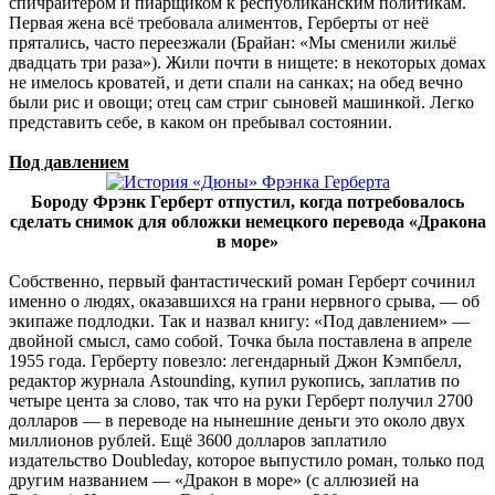
спичрайтером и пиарщиком к республиканским политикам.
Первая жена всё требовала алиментов, Герберты от неё
прятались, часто переезжали (Брайан: «Мы сменили жильё
двадцать три раза»). Жили почти в нищете: в некоторых домах
не имелось кроватей, и дети спали на санках; на обед вечно
были рис и овощи; отец сам стриг сыновей машинкой. Легко
представить себе, в каком он пребывал состоянии.
Под давлением
Бороду Фрэнк Герберт отпустил, когда потребовалось
сделать снимок для обложки немецкого перевода «Дракона
в море»
Собственно, первый фантастический роман Герберт сочинил
именно о людях, оказавшихся на грани нервного срыва, — об
экипаже подлодки. Так и назвал книгу: «Под давлением» —
двойной смысл, само собой. Точка была поставлена в апреле
1955 года. Герберту повезло: легендарный Джон Кэмпбелл,
редактор журнала Astounding, купил рукопись, заплатив по
четыре цента за слово, так что на руки Герберт получил 2700
долларов — в переводе на нынешние деньги это около двух
миллионов рублей. Ещё 3600 долларов заплатило
издательство Doubleday, которое выпустило роман, только под
другим названием — «Дракон в море» (с аллюзией на