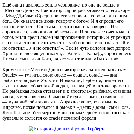
Ещё одна параллель есть в черновике, но она не вошла в
«Мессию Дюны». Навигатор Эдрик рассказывает о разговоре
с Муад’Дибом: «Среди прочего я спросил, говорил ли с ним
бог... Он сказал: все люди говорят с богом. И я спросил его,
бог он или нет... Он сказал: некоторые так говорят... И я
спросил его, говорил он об этом сам. И он сказал: очень мало
богов жили среди людей на протяжении истории. Я упрекнул
его в том, что он не отвечает на мой вопрос, и он сказал: „Я и
не ответил... я и не ответил"». Сцена чуть напоминает допрос
Христа первосвященниками, а Эдрик — Каиафу, спросившего
Иисуса, сын ли он Бога, на что тот ответил: «Ты сказал».
Кроме того, «Мессию Дюны» автор сначала хотел назвать «С
Oracle» — тут игра слов: oracle — оракул, coracle — вид
рыбацкой лодки в Уэльсе и Ирландии; Герберта, пишет его
сын, занимал образ такой лодки, плывущей в потоке времени.
Но рыбацкая лодка отсылает и к апостолам-рыбакам, ставшим
«ловцами человеков». Символ Иисуса — рыба; символ Пола
— муад’диб, обитающая на Арракисе кенгуровая мышь.
Впрочем, позже появятся и рыбы: в «Детях Дюны» сын Пола,
Лето II, станет бессмертным песчаным червём после того, как
буквально сольётся со стаей песчаной форели.