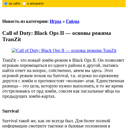
на сайте
в интернете
Новость из категории:
Игры
»
Гайды
Call of Duty: Black Ops II — основы режима
TranZit
TranZit – это новый зомби-режим в Black Ops II. Он позволяет
игрокам перемещаться из одного района в другой, пытаясь
найти ответ на вопрос, собственно, зачем вы здесь. Этот
игровой режим похож на Survival, т.к. игроки по-прежнему
дерутся с зомби и противостоят «волнам» атак. Единственная
разница – это цель, которую нужно выполнять, в то же время
отстреливаясь от орд зомби, совсем как пасхальные яйца на
предыдущих зомби-картах.
Survival
Survival такой же, как он всегда был. Для более полной
информации смотрите тактики и базовые положения в