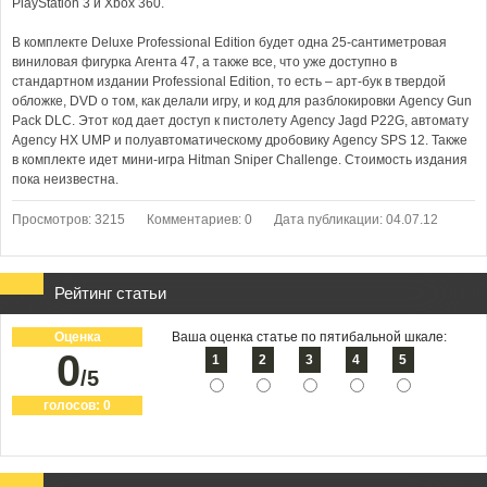
PlayStation 3 и Xbox 360.
В комплекте Deluxe Professional Edition будет одна 25-сантиметровая
виниловая фигурка Агента 47, а также все, что уже доступно в
стандартном издании Professional Edition, то есть – арт-бук в твердой
обложке, DVD о том, как делали игру, и код для разблокировки Agency Gun
Pack DLC. Этот код дает доступ к пистолету Agency Jagd P22G, автомату
Agency HX UMP и полуавтоматическому дробовику Agency SPS 12. Также
в комплекте идет мини-игра Hitman Sniper Challenge. Стоимость издания
пока неизвестна.
Просмотров: 3215
Комментариев: 0
Дата публикации: 04.07.12
Рейтинг статьи
Оценка
Ваша оценка статье по пятибальной шкале:
0
1
2
3
4
5
/5
голосов:
0