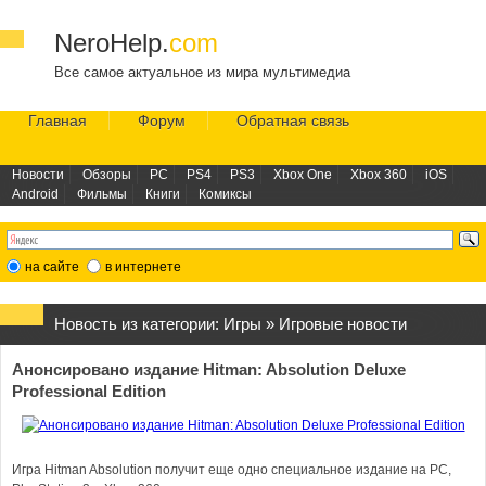
NeroHelp.
com
Все самое актуальное из мира мультимедиа
Главная
Форум
Обратная связь
Новости
Обзоры
PC
PS4
PS3
Xbox One
Xbox 360
iOS
Android
Фильмы
Книги
Комиксы
на сайте
в интернете
Новость из категории:
Игры
»
Игровые новости
Анонсировано издание Hitman: Absolution Deluxe
Professional Edition
Игра Hitman Absolution получит еще одно специальное издание на PC,