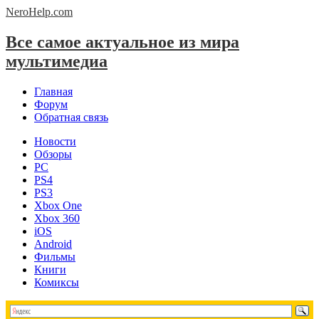
NeroHelp.
com
Все самое актуальное из мира
мультимедиа
Главная
Форум
Обратная связь
Новости
Обзоры
PC
PS4
PS3
Xbox One
Xbox 360
iOS
Android
Фильмы
Книги
Комиксы