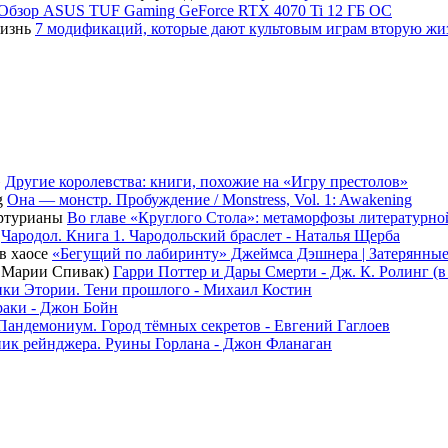
Обзор ASUS TUF Gaming GeForce RTX 4070 Ti 12 ГБ OC
7 модификаций, которые дают культовым играм вторую жи
Другие королевства: книги, похожие на «Игру престолов»
Она — монстр. Пробуждение / Monstress, Vol. 1: Awakening
Во главе «Круглого Стола»: метаморфозы литературн
Чародол. Книга 1. Чародольский браслет - Наталья Щерба
«Бегущий по лабиринту» Джеймса Дэшнера | Затерянные
Гарри Поттер и Дары Смерти - Дж. К. Ролинг (
ки Этории. Тени прошлого - Михаил Костин
раки - Джон Бойн
Пандемониум. Город тёмных секретов - Евгений Гаглоев
ик рейнджера. Руины Горлана - Джон Фланаган