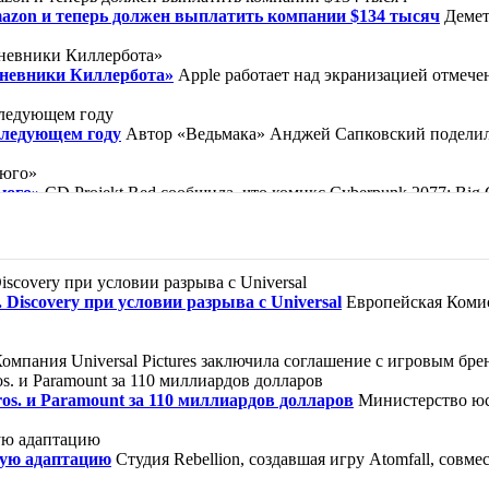
mazon и теперь должен выплатить компании $134 тысяч
Демет
Дневники Киллербота»
Apple работает над экранизацией отмеч
следующем году
Автор «Ведьмака» Анджей Сапковский поделилс
ьюго»
CD Projekt Red сообщила, что комикс Cyberpunk 2077: Bi
ической барселонской библиотеке, известной по вселенной «Кла
ор, как прославленный убийца Кейн совершил то, что считалось
Discovery при условии разрыва с Universal
Европейская Комис
зи» — так можно обозначить жизнь героини. Нищая девочка Вайол
омпания Universal Pictures заключила соглашение с игровым брен
s. и Paramount за 110 миллиардов долларов
Министерство юс
ную адаптацию
Студия Rebellion, создавшая игру Atomfall, совме