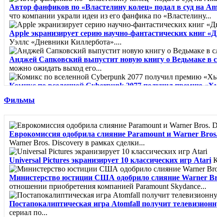
Автор фанфиков по «Властелину колец» подал в суд на A
что компании украли идеи из его фанфика по «Властелину...
Apple экранизирует серию научно-фантастических книг «
Уэллс «Дневники Киллербота»....
Анджей Сапковский выпустит новую книгу о Ведьмаке в 
можно ожидать выход его...
Комикс по вселенной Cyberpunk 2077 получил премию «Х
"Лучшая...
Фильмы
Город из пара - Карлос Руис Сафон
Сборник рассказов о миф
Клинок Тишалла - Мэтью Стовер
Минуло шесть лет с тех п
Еврокомиссия одобрила слияние Paramount и Warner Bros. 
Warner Bros. Discovery в рамках сделки...
Вайолет, созданная из шипов - Джина Чэнь
«Из грязи в кня
Universal Pictures экранизирует 10 классических игр Atari
К
Министерство юстиции США одобрило слияние Warner Bro
отношении приобретения компанией Paramount Skydance...
Постапокалиптическая игра Atomfall получит телевизион
сериал по...