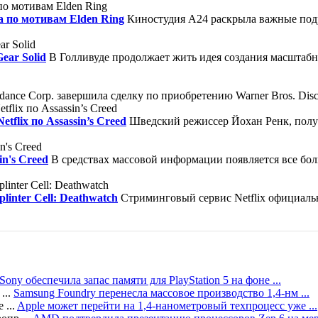
а по мотивам Elden Ring
Киностудия A24 раскрыла важные под
ear Solid
В Голливуде продолжает жить идея создания масштабно
nce Corp. завершила сделку по приобретению Warner Bros. Disco
flix по Assassin’s Creed
Шведский режиссер Йохан Ренк, полу
in's Creed
В средствах массовой информации появляется все бол
linter Cell: Deathwatch
Стриминговый сервис Netflix официаль
Sony обеспечила запас памяти для PlayStation 5 на фоне ...
Samsung Foundry перенесла массовое производство 1,4-нм ...
Apple может перейти на 1,4-нанометровый техпроцесс уже ...