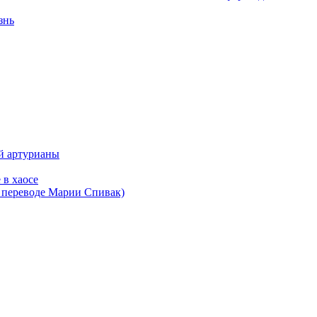
знь
ой артурианы
 в хаосе
в переводе Марии Спивак)