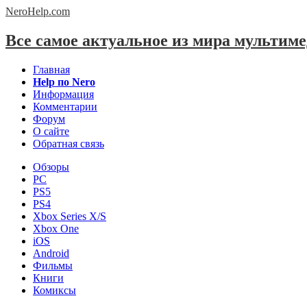
NeroHelp.
com
Все самое актуальное из мира мультим
Главная
Help по Nero
Информация
Комментарии
Форум
О сайте
Обратная связь
Обзоры
PC
PS5
PS4
Xbox Series X/S
Xbox One
iOS
Android
Фильмы
Книги
Комиксы