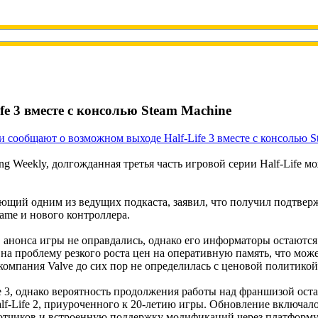
e 3 вместе с консолью Steam Machine
ng Weekly, долгожданная третья часть игровой серии Half-Life
щий одним из ведущих подкаста, заявил, что получил подтвержде
ame и нового контроллера.
анонса игры не оправдались, однако его информаторы остаются у
 на проблему резкого роста цен на оперативную память, что мо
омпания Valve до сих пор не определилась с ценовой политикой 
ife 3, однако вероятность продолжения работы над франшизой ос
f-Life 2, приуроченного к 20-летию игры. Обновление включало
ботчиков и встроенную поддержку модификаций через платформу