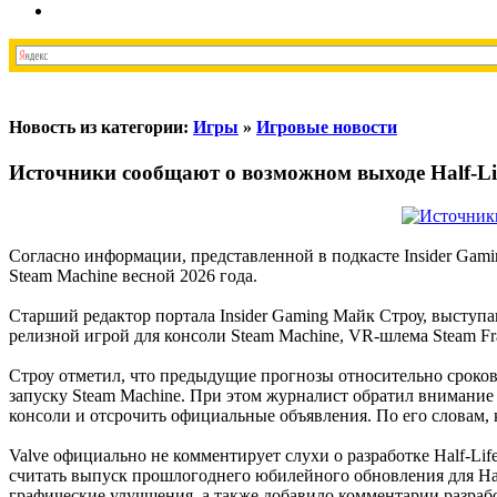
Новость из категории:
Игры
»
Игровые новости
Источники сообщают о возможном выходе Half-Lif
Согласно информации, представленной в подкасте Insider Gami
Steam Machine весной 2026 года.
Старший редактор портала Insider Gaming Майк Строу, выступаю
релизной игрой для консоли Steam Machine, VR-шлема Steam Fr
Строу отметил, что предыдущие прогнозы относительно сроков 
запуску Steam Machine. При этом журналист обратил внимание
консоли и отсрочить официальные объявления. По его словам, к
Valve официально не комментирует слухи о разработке Half-L
считать выпуск прошлогоднего юбилейного обновления для Hal
графические улучшения, а также добавило комментарии разра