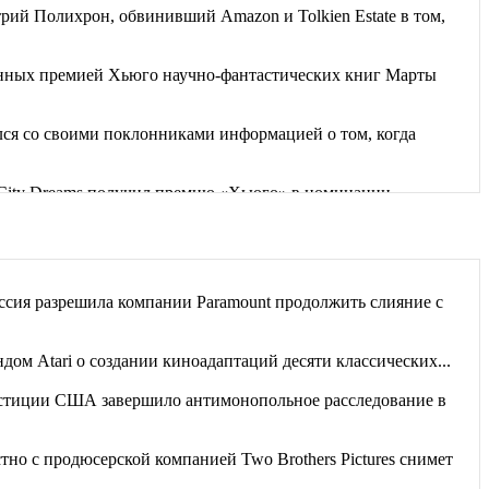
рий Полихрон, обвинивший Amazon и Tolkien Estate в том,
енных премией Хьюго научно-фантастических книг Марты
я со своими поклонниками информацией о том, когда
g City Dreams получил премию «Хьюго» в номинации
дбища забытых книг». Часть рассказов...
 невозможным, разрушив планы...
сия разрешила компании Paramount продолжить слияние с
ет, руководствуясь вещими снами, спасла от...
дом Atari о создании киноадаптаций десяти классических...
тиции США завершило антимонопольное расследование в
стно с продюсерской компанией Two Brothers Pictures снимет