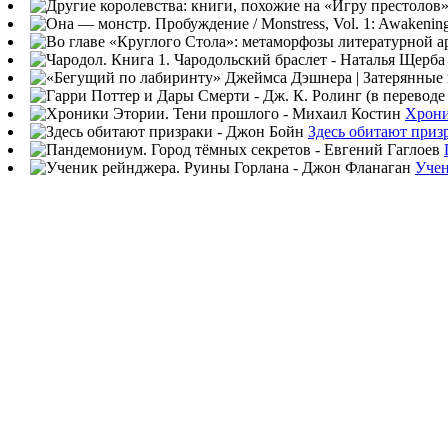
Хрони
Здесь обитают приз
Учен