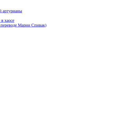
ой артурианы
 в хаосе
в переводе Марии Спивак)