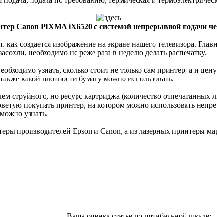
 подача, подача по требованию, термическая и термоэлектрическ
тер Canon PIXMA iX6520 с системой непрерывной подачи че
т, как создается изображение на экране нашего телевизора. Глав
засохли, необходимо не реже раза в неделю делать распечатку.
бходимо узнать, сколько стоит не только сам принтер, а и цену
 также какой плотности бумагу можно использовать.
чем струйного, но ресурс картриджа (количество отпечатанных л
оветую покупать принтер, на котором можно использовать непре
 можно узнать.
теры производителей Epson и Canon, а из лазерных принтеры ма
Ваша оценка статье по пятибальной шкале: