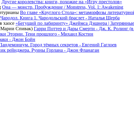
Другие королевства: книги, похожие на «Игру престолов»
Она — монстр. Пробуждение / Monstress, Vol. 1: Awakening
Во главе «Круглого Стола»: метаморфозы литературн
Чародол. Книга 1. Чародольский браслет - Наталья Щерба
«Бегущий по лабиринту» Джеймса Дэшнера | Затерянные
Гарри Поттер и Дары Смерти - Дж. К. Ролинг (
ки Этории. Тени прошлого - Михаил Костин
раки - Джон Бойн
Пандемониум. Город тёмных секретов - Евгений Гаглоев
ик рейнджера. Руины Горлана - Джон Фланаган