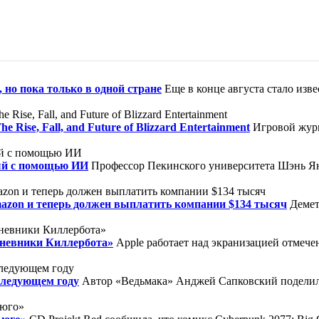
 но пока только в одной стране
Еще в конце августа стало изв
ise, Fall, and Future of Blizzard Entertainment
Игровой журн
ый с помощью ИИ
Профессор Пекинского университета Шэнь Ян
mazon и теперь должен выплатить компании $134 тысяч
Демет
Дневники Киллербота»
Apple работает над экранизацией отмеч
следующем году
Автор «Ведьмака» Анджей Сапковский поделилс