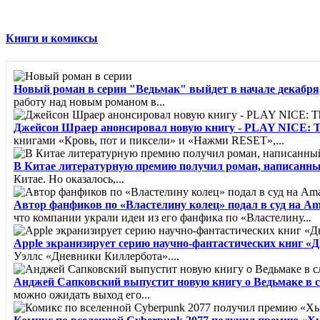
Книги и комиксы
Новый роман в серии "Ведьмак" выйдет в начале декабря,
работу над новым романом в...
Джейсон Шраер анонсировал новую книгу - PLAY NICE: The R
книгами «Кровь, пот и пиксели» и «Нажми RESET»,...
В Китае литературную премию получил роман, написанн
Китае. Но оказалось,...
Автор фанфиков по «Властелину колец» подал в суд на A
что компании украли идеи из его фанфика по «Властелину...
Apple экранизирует серию научно-фантастических книг «
Уэллс «Дневники Киллербота»....
Анджей Сапковский выпустит новую книгу о Ведьмаке в 
можно ожидать выход его...