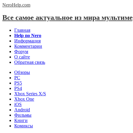
NeroHelp.
com
Все самое актуальное из мира мультим
Главная
Help по Nero
Информация
Комментарии
Форум
О сайте
Обратная связь
Обзоры
PC
PS5
PS4
Xbox Series X/S
Xbox One
iOS
Android
Фильмы
Книги
Комиксы