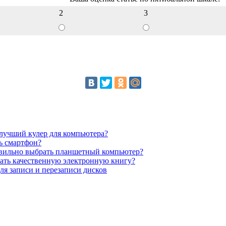
2
3
лучший кулер для компьютера?
ь смартфон?
вильно выбрать планшетный компьютер?
ать качественную электронную книгу?
я записи и перезаписи дисков