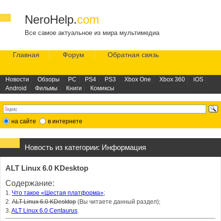
NeroHelp.
com
Все самое актуальное из мира мультимедиа
Главная
Форум
Обратная связь
Новости
Обзоры
PC
PS4
PS3
Xbox One
Xbox 360
iOS
Android
Фильмы
Книги
Комиксы
на сайте
в интернете
Новость из категории:
Информация
ALT Linux 6.0 KDesktop
Содержание:
1.
Что такое «Шестая платформа»
;
2.
ALT Linux 6.0 KDesktop
(Вы читаете данный раздел);
3.
ALT Linux 6.0 Centaurus
.