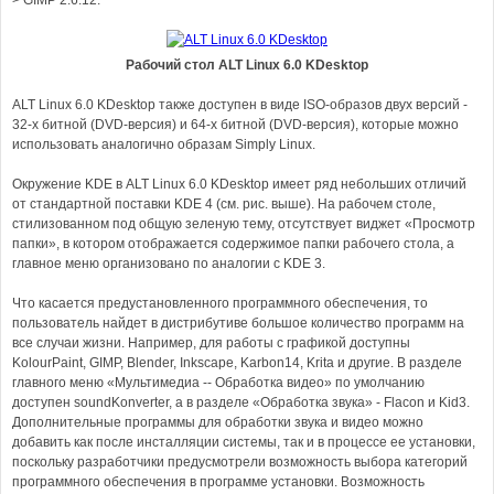
> GIMP 2.6.12.
Рабочий стол ALT Linux 6.0 KDesktop
ALT Linux 6.0 KDesktop также доступен в виде ISO-образов двух версий -
32-х битной (DVD-версия) и 64-х битной (DVD-версия), которые можно
использовать аналогично образам Simply Linux.
Окружение KDE в ALT Linux 6.0 KDesktop имеет ряд небольших отличий
от стандартной поставки KDE 4 (см. рис. выше). На рабочем столе,
стилизованном под общую зеленую тему, отсутствует виджет «Просмотр
папки», в котором отображается содержимое папки рабочего стола, а
главное меню организовано по аналогии с KDE 3.
Что касается предустановленного программного обеспечения, то
пользователь найдет в дистрибутиве большое количество программ на
все случаи жизни. Например, для работы с графикой доступны
KolourPaint, GIMP, Blender, Inkscape, Karbon14, Krita и другие. В разделе
главного меню «Мультимедиа -- Обработка видео» по умолчанию
доступен soundKonverter, а в разделе «Обработка звука» - Flacon и Kid3.
Дополнительные программы для обработки звука и видео можно
добавить как после инсталляции системы, так и в процессе ее установки,
поскольку разработчики предусмотрели возможность выбора категорий
программного обеспечения в программе установки. Возможность