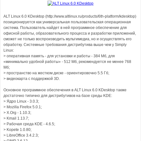
ALT Linux 6.0 KDesktop (http://www.altlinux.ru/products/6th-platform/kdesktop)
позиционируется как универсальная пользовательская операционная
система. Пользователь найдет в ней программное обеспечение для
офисной работы, образовательного процесса и разработки приложений,
сможет не только воспроизводить мультимедиа, но и осуществлять его
обработку. Системные требования дистрибутива выше чем у Simply
Linux:
> оперативная память - для установки и работы - 384 Мб, для
«минимально удобной работы» - 512 Мб, рекомендуется не менее 768
Мб;
> пространство на жестком диске - ориентировочно 5.5 Гб;
> видеокарта с поддержкой 3D.
Основное программное обеспечения в ALT Linux 6.0 KDesktop также
достаточно типично для дистрибутивов на базе среды KDE:
> Ядро Linux - 3.0.3;
> Mozilla Firefox 5.0.1;
> X.Org - 1.10.3;
> Kmail 1.13.7;
> Рабочая среда KDE - 4.6.5;
> Kopete 1.0.80;
> LibreOffice 3.4.2.3;