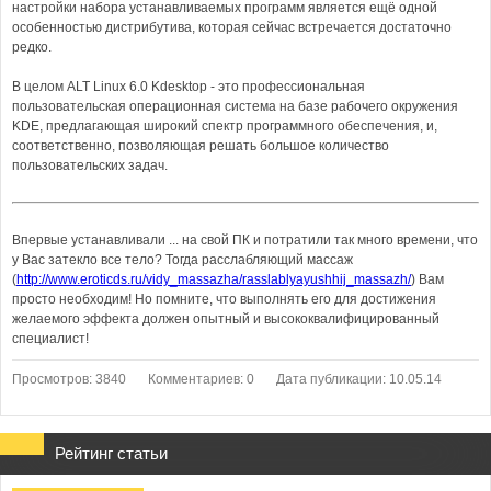
настройки набора устанавливаемых программ является ещё одной
особенностью дистрибутива, которая сейчас встречается достаточно
редко.
В целом ALT Linux 6.0 Kdesktop - это профессиональная
пользовательская операционная система на базе рабочего окружения
KDE, предлагающая широкий спектр программного обеспечения, и,
соответственно, позволяющая решать большое количество
пользовательских задач.
Впервые устанавливали ... на свой ПК и потратили так много времени, что
у Вас затекло все тело? Тогда расслабляющий массаж
(
http://www.eroticds.ru/vidy_massazha/rasslablyayushhij_massazh/
) Вам
просто необходим! Но помните, что выполнять его для достижения
желаемого эффекта должен опытный и высококвалифицированный
специалист!
Просмотров: 3840
Комментариев: 0
Дата публикации: 10.05.14
Рейтинг статьи