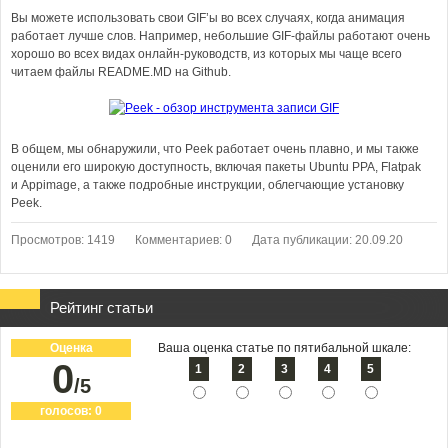
Вы можете использовать свои GIF’ы во всех случаях, когда анимация
работает лучше слов. Например, небольшие GIF-файлы работают очень
хорошо во всех видах онлайн-руководств, из которых мы чаще всего
читаем файлы README.MD на Github.
В общем, мы обнаружили, что Peek работает очень плавно, и мы также
оценили его широкую доступность, включая пакеты Ubuntu PPA, Flatpak
и Appimage, а также подробные инструкции, облегчающие установку
Peek.
Просмотров: 1419
Комментариев: 0
Дата публикации: 20.09.20
Рейтинг статьи
Оценка
Ваша оценка статье по пятибальной шкале:
0
1
2
3
4
5
/5
голосов:
0