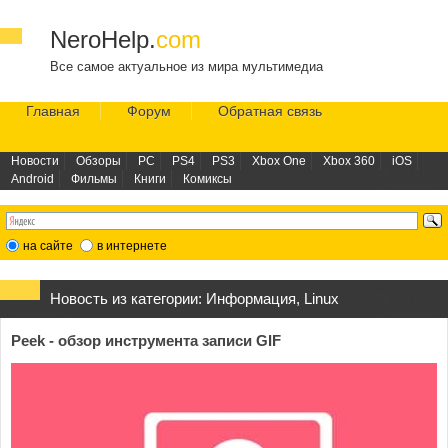
NeroHelp.
com
Все самое актуальное из мира мультимедиа
Главная
Форум
Обратная связь
Новости
Обзоры
PC
PS4
PS3
Xbox One
Xbox 360
iOS
Android
Фильмы
Книги
Комиксы
на сайте
в интернете
Новость из категории:
Информация
,
Linux
Peek - обзор инструмента записи GIF