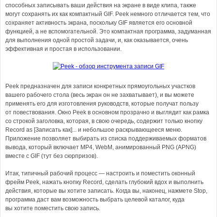
способных записывать ваши действия на экране в виде клипа, также
могут сохранять их как компактный GIF. Peek немного отличается тем, что
сохраняет активность экрана, поскольку GIF является его основной
функцией, а не вспомогательной. Это компактная программа, задуманная
для выполнения одной простой задачи, и, как оказывается, очень
эффективная и простая в использовании.
Peek предназначен для записи конкретных прямоугольных участков
вашего рабочего стола (весь экран он не захватывает), и вы можете
применять его для изготовления руководств, которые получат пользу
от повествования. Окно Peek в основном прозрачно и выглядит как рамка
со строкой заголовка, которая, в свою очередь, содержит только кнопку
Record as [Записать как]... и небольшое раскрывающееся меню.
Приложение позволяет выбирать из списка поддерживаемых форматов
вывода, который включает MP4, WebM, анимированный PNG (APNG)
вместе с GIF (тут без сюрпризов).
Итак, типичный рабочий процесс — настроить и поместить оконный
фрейм Peek, нажать кнопку Record, сделать глубокий вдох и выполнить
действия, которые вы хотите записать. Когда вы, наконец, нажмете Stop,
программа даст вам возможность выбрать целевой каталог, куда
вы хотите поместить свою запись.