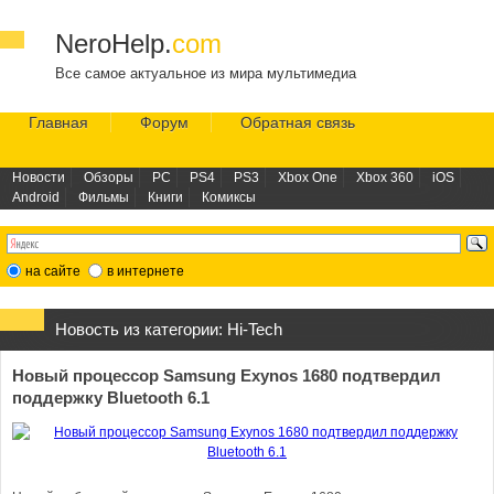
NeroHelp.
com
Все самое актуальное из мира мультимедиа
Главная
Форум
Обратная связь
Новости
Обзоры
PC
PS4
PS3
Xbox One
Xbox 360
iOS
Android
Фильмы
Книги
Комиксы
на сайте
в интернете
Новость из категории:
Hi-Tech
Новый процессор Samsung Exynos 1680 подтвердил
поддержку Bluetooth 6.1