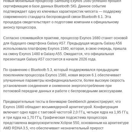
Новый мобильный процессор Samsung Exynos 1680 успешно прошел
сертификацию в базе данных Bluetooth SIG. Данное событие
подтверждает одну из ключевых характеристик чипсета — поддержку
современного стандарта беспроводной связи Bluetooth 6.1. Эта
процедура свидетельствует о подготовке компании к официальному
анонсу процессора.
Согласно сложившейся практике, процессор Exynos 1680 станет основой
для будущего смартфона Galaxy A57. Предыдущая модель Galaxy A56
использовала платформу Exynos 1580, которая, в свою очередь, пришла
на смену Exynos 1480 в Galaxy A55. Ожидается, что официальная
презентация Galaxy A57 состоится в начале 2026 года.
По сравнению с Bluetooth 5.3, который поддерживался предыдущим
поколением процессора Exynos 1580, новая версия 6.1 обеспечивает
улучшенные параметры конфиденциальности, более высокую скорость
установления соединения и сниженное энергопотребление при
потоковой передаче данных и работе с беспроводными аксессуарами.
Предварительные тесты в бенчмарке Geekbench демонстрируют, что
Exynos 1680 обладает восьмиядерной архитектурой. Конфигурация
включает одно ядро с тактовой частотой 2,0 ГГц, четыре ядра на 1,95 ГГц
и три ядра на 1,70 ГГц. Графическая подсистема процессора
представлена видеоускорителем Xclipse 550, основанным на архитектуре
AMD RDNA 3.5, что обеспечивает незначительный прирост