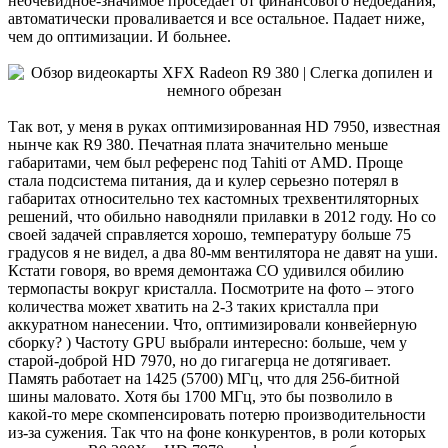
неочевидное-значимое проседает от финансового недоедания,
автоматически проваливается и все остальное. Падает ниже,
чем до оптимизации. И больнее.
Так вот, у меня в руках оптимизированная HD 7950, известная
нынче как R9 380. Печатная плата значительно меньше
габаритами, чем был референс под Tahiti от AMD. Проще
стала подсистема питания, да и кулер серьезно потерял в
габаритах относительно тех кастомных трехвентиляторных
решений, что обильно наводняли прилавки в 2012 году. Но со
своей задачей справляется хорошо, температуру больше 75
градусов я не видел, а два 80-мм вентилятора не давят на уши.
Кстати говоря, во время демонтажа СО удивился обилию
термопасты вокруг кристалла. Посмотрите на фото – этого
количества может хватить на 2-3 таких кристалла при
аккуратном нанесении. Что, оптимизировали конвейерную
сборку? ) Частоту GPU выбрали интересно: больше, чем у
старой-доброй HD 7970, но до гигагерца не дотягивает.
Память работает на 1425 (5700) МГц, что для 256-битной
шины маловато. Хотя бы 1700 МГц, это бы позволило в
какой-то мере скомпенсировать потерю производительности
из-за сужения. Так что на фоне конкурентов, в роли которых