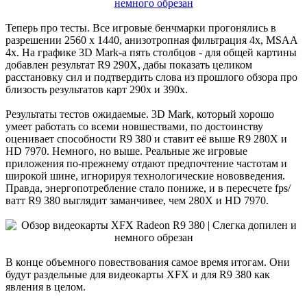
Теперь про тесты. Все игровые бенчмарки прогонялись в
разрешении 2560 х 1440, анизотропная фильтрация 4x, MSAA
4x. На графике 3D Mark-а пять столбцов - для общей картины
добавлен результат R9 290X, дабы показать целиком
расстановку сил и подтвердить слова из прошлого обзора про
близость результатов карт 290x и 390x.
Результаты тестов ожидаемые. 3D Mark, который хорошо
умеет работать со всеми новшествами, по достоинству
оценивает способности R9 380 и ставит её выше R9 280X и
HD 7970. Немного, но выше. Реальные же игровые
приложения по-прежнему отдают предпочтение частотам и
широкой шине, игнорируя технологические нововведения.
Правда, энергопотребление стало пониже, и в пересчете fps/
ватт R9 380 выглядит заманчивее, чем 280X и HD 7970.
В конце объемного повествования самое время итогам. Они
будут раздельные для видеокарты XFX и для R9 380 как
явления в целом.