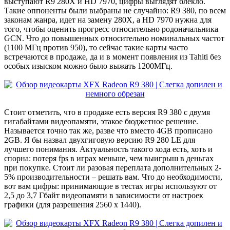
выступают R9 280X и HD 7970, цифры выглядят блекло.
Такие оппоненты были выбраны не случайно: R9 380, по всем
законам жанра, идет на замену 280X, а HD 7970 нужна для
того, чтобы оценить прогресс относительно родоначальника
GCN. Что до повышенных относительно номинальных частот
(1100 МГц против 950), то сейчас такие карты часто
встречаются в продаже, да и в момент появления из Tahiti без
особых изыском можно было выжать 1200МГц.
Стоит отметить, что в продаже есть версия R9 380 с двумя
гигабайтами видеопамяти, этакое бюджетное решение.
Называется точно так же, разве что вместо 4GB прописано
2GB. Я бы назвал двухгиговую версию R9 280 LE для
лучшего понимания. Актуальность такого хода есть, хоть и
спорна: потеря fps в играх меньше, чем выигрыш в деньгах
при покупке. Стоит ли разовая переплата дополнительных 2-
5% производительности – решать вам. Что до необходимости,
вот вам цифры: принимающие в тестах игры используют от
2,5 до 3,7 Гбайт видеопамяти в зависимости от настроек
графики (для разрешения 2560 х 1440).