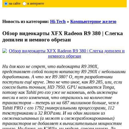
на сайте
в интернете
Новость из категории:
Hi-Tech
»
Компьютерное железо
Обзор видеокарты XFX Radeon R9 380 | Слегка
допилен и немного обрезан
Ни для кого не секрет, что видеокарта R9 390X,
представляет собой полную копипасту R9 290X с небольшими
доработками. А что же R9 380? О, тут разработчики
поступили ещё круче. Это не что иное, как R9 285, или, если
совсем быть точным, HD 7950. GPU называется Tonga,
потому как Tahiti pro его уже не назовешь, ведь инженеры
внесли в него изменения, что отразилось на количестве
транзисторов – теперь их на 687 миллионов больше, чем в
Tahiti PRO с его 1792 универсальными процессорами, 112
текстурниками и 32 ROPами. И ни один миллион из
свеженасыпанных (а может и свежеразблокированных)
транзисторов не добавляет к вычислительным мощностям
ничего. Ни блока, ни КЭШа, ни модуля, совсем ничего. Да,