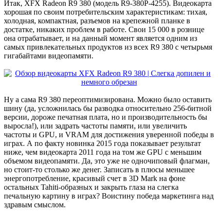
Итак, XFX Radeon R9 380 (модель R9-380P-4255). Видеокарта
хорошая по своим потребительским характеристикам: тихая,
холодная, компактная, разъемов на крепежной планке в
достатке, никаких проблем в работе. Свои 15 000 в рознице
она отрабатывает, и на данный момент является одним из
самых привлекательных продуктов из всех R9 380 с четырьмя
гигабайтами видеопамяти.
Ну а сама R9 380 переоптимизирована. Можно было оставить
шину (да, усложнилась бы разводка относительно 256-битной
версии, дороже печатная плата, но и производительность бы
выросла!), или задрать частоты памяти, или увеличить
частоты и GPU, и VRAM для достижения уверенной победы в
играх. А по факту новинка 2015 года показывает результат
ниже, чем видеокарта 2011 года на том же GPU с меньшим
объемом видеопамяти. Да, это уже не одночиповый флагман,
но стоит-то столько же денег. Записать в плюсы меньшее
энергопотребление, красивый счет в 3D Mark на фоне
остальных Tahiti-образных и закрыть глаза на слегка
печальную картину в играх? Воистину победа маркетинга над
здравым смыслом.