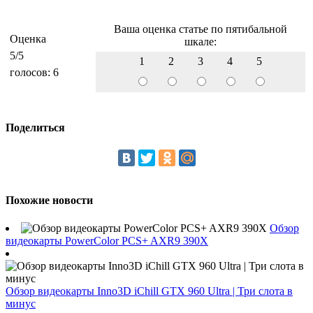
Ваша оценка статье по пятибальной
Оценка
шкале:
5
/5
1
2
3
4
5
голосов:
6
Поделиться
Похожие новости
Обзор
видеокарты PowerColor PCS+ AXR9 390X
Обзор видеокарты Inno3D iChill GTX 960 Ultra | Три слота в
минус