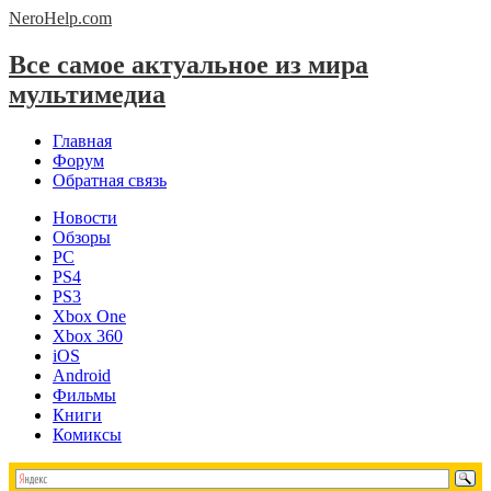
NeroHelp.
com
Все самое актуальное из мира
мультимедиа
Главная
Форум
Обратная связь
Новости
Обзоры
PC
PS4
PS3
Xbox One
Xbox 360
iOS
Android
Фильмы
Книги
Комиксы