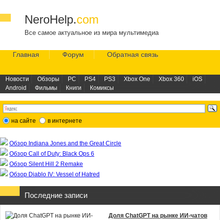
NeroHelp.
com
Все самое актуальное из мира мультимедиа
Главная
Форум
Обратная связь
Новости
Обзоры
PC
PS4
PS3
Xbox One
Xbox 360
iOS
Android
Фильмы
Книги
Комиксы
на сайте
в интернете
Обзор Indiana Jones and the Great Circle
Обзор Call of Duty: Black Ops 6
Обзор Silent Hill 2 Remake
Обзор Diablo IV: Vessel of Hatred
Последние записи
Доля ChatGPT на рынке ИИ-чатов