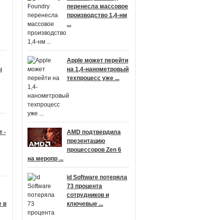
перенесла массовое
производство 1,4-нм
...
Apple может перейти
ы
на 1,4-нанометровый
техпроцесс уже ...
 -
AMD подтвердила
презентацию
процессоров Zen 6
на меропр ...
id Software потеряла
73 процента
сотрудников и
 в
ключевые ...