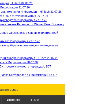
мация, Hi-Tech
02.08.26
Информация
31.07.26
темы компании
Информация, Hi-Tech
31.07.26
Вышел первый трейлер аниме
у в 2026 году
Информация
29.07.26
«Терминатор Зеро»
Netflix
 руководство
Информация
27.07.26
представил первый тизер-трейлер
ла слияние Paramount и Warner Bros. Discovery
будущего аниме - «Терминатор
Зеро» / Terminator: Zero. Премьера 8
Claude Opus 5, вдвое дешевле флагманской
ую
эпизодов...
ду
l
них лет
Информация
23.07.26
ий
ю
: как добирать новые модули — модульные
Аниме "Подземелье
вкусностей" от Studio Trigger и
Netflix получит второй сезон
мет
терии выбора
Информация, Hi-Tech
20.07.26
Аниме-адаптация манги
льтата
Информация
18.07.26
"Подземелье вкусностей"/Delicious
ON: почему стоимость перевода USDT
in Dungeon от студии Trigger и
Netflix получит продолжение....
77
Глава Sony продал акции компании на 4,7
t
ию
атная связь
вам
а
и
2B и 9S вернутся в июле: стала
Интернет
Hi-Tech
известна дата премьеры второго