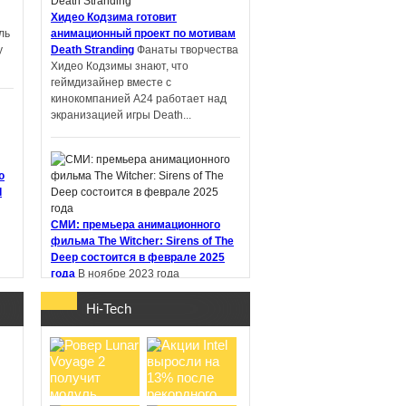
Хидео Кодзима готовит
PIN-UP: что
ль
анимационный проект по мотивам
проверить перед
у
Death Stranding
Фанаты творчества
регистрацией и
Хидео Кодзимы знают, что
первым депоз ...
геймдизайнер вместе с
кинокомпанией A24 работает над
экранизацией игры Death...
Samsung работает
ю
над новыми
d
наушниками Galaxy
Buds с не ...
СМИ: премьера анимационного
фильма The Witcher: Sirens of The
Deep состоится в феврале 2025
года
В ноябре 2023 года
стриминговый сервис Netflix
анонсировал анимационный фильм
Hi-Tech
"Ведьмак: Сирены глубин" (The
Witcher:...
о