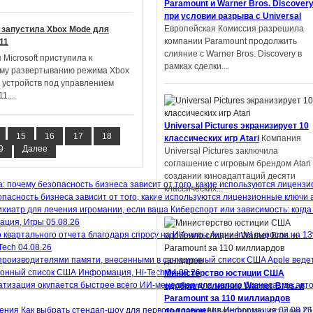
Paramount и Warner Bros. Discover
университета Шэнь Ян получил
при условии разрыва с Universal
престижную награду на литературн
Европейская Комиссия разрешила
t запустила Xbox Mode для
конкурсе в Китае. Но оказалось,...
компании Paramount продолжить
11
слияние с Warner Bros. Discovery в
Microsoft приступила к
рамках сделки...
му развертыванию режима Xbox
 устройств под управлением
11.
...
Автор фанфиков по «Властелину
Universal Pictures экранизирует 10
колец» подал в суд на Amazon и
15
16
17
18
классических игр Atari
Компания
теперь должен выплатить компани
9
Далее
Universal Pictures заключила
$134 тысяч
Деметрий Полихрон,
соглашение с игровым брендом Atari
обвинивший Amazon и Tolkien Estate 
создании киноадаптаций десяти
том, что компании украли идеи из ег
классических...
фанфика по «Властелину...
пасность бизнеса зависит от того, какие используются лицензионные ключи 
Киберспорт или зависимость: когда
ация, Игры
05.08.26
Акции Intel выросли на 1
Tech
04.08.26
Apple веде
Apple экранизирует серию научно-
ионный список США
Информация, Hi-Tech
04.08.26
Министерство юстиции США
фантастических книг «Дневники
ИИ-менеджер для малого бизнеса: где авт
одобрило слияние Warner Bros. и
Киллербота»
Apple работает над
Paramount за 110 миллиардов
экранизацией отмеченных премией
Как выбрать стендап-шоу для первого посещения
Информация
03.08.26
долларов
Министерство юстиции С