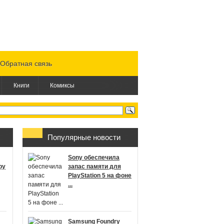
Обратная связь
Книги
Комиксы
Обзор Silent Hill 2 Remake
Популярные новости
Sony обеспечила
ру
запас памяти для
PlayStation 5 на фоне
...
Samsung Foundry