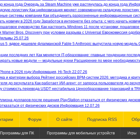
Хьюго научно-фантастических книг
Очередь за Steam Machine уже растянулась до конца года
Инфор
завершило антимонопольное
Марты Уэллс «Дневники
Как цифровизация меняет современную складскую логистику
расследование в отношении
Киллербота»....
Как объединить разрозненные информационные сис
приобретения компанией Paramount
Заработок в интернете без опыта: с чего начать новичк
Skydance...
Как настроить Windows 11 после установки: пошаговое
Еврокомиссия одобри
Фильмы
25.07.26
Anthropic выпустила новую модель 
Анджей Сапковский выпустит нов
книгу о Ведьмаке в следующем го
Постапокалиптическая игра Atomfal
Как меняется IT-образование: главные тенденции послед
Автор «Ведьмака» Анджей Сапковск
получит телевизионную адаптаци
Расширение по мере необходимости
поделился со своими поклонниками
Студия Rebellion, создавшая игру
информацией о том, когда можно
Atomfall, совместно с продюсерской
Phone в 2026 году
Информация, Hi-Tech
22.07.26
ожидать выход его...
компанией Two Brothers Pictures сни
Рейтинг российских BPM-систем 2026: методика и кри
сериал по...
Как работает ИИ-агент: от запроса пользователя до резу
Ценообразование транзакций в TR
Комикс по вселенной Cyberpunk 20
получил премию «Хьюго»
CD Projek
отказаться от физических дисков
Информация
12.07.26
Red сообщила, что комикс Cyberpunk
Стали известны дата премьеры и
2077: Big City Dreams получил прем
нтарии
Форум
О сайте
Подписка RSS
Обр
актерский состав фильма по моти
«Хьюго» в номинации "Лучшая...
Elden Ring
Киностудия A24 раскрыл
важные подробности об экранизаци
Программы для ПК
Программы для мобильных устройств
Игры
феноменально популярной