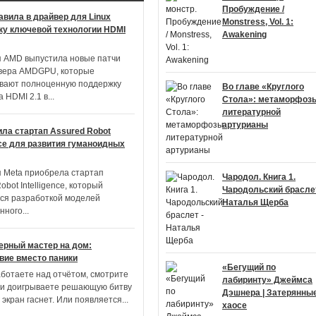
Пробуждение /
вила в драйвер для Linux
Monstress, Vol. 1:
у ключевой технологии HDMI
Awakening
 AMD выпустила новые патчи
вера AMDGPU, которые
вают полноценную поддержку
Во главе «Круглого
а HDMI 2.1 в
...
Стола»: метаморфоз
литературной
артурианы
ила стартап Assured Robot
ence для развития гуманоидных
 Meta приобрела стартап
Чародол. Книга 1.
obot Intelligence, который
Чародольский браслет
ся разработкой моделей
Наталья Щерба
енного
...
рный мастер на дом:
вие вместо паники
«Бегущий по
аботаете над отчётом, смотрите
лабиринту» Джеймса
и доигрываете решающую битву
Дэшнера | Затерянные
 экран гаснет. Или появляется
...
хаосе