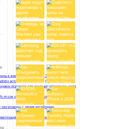
y
ом
Новый хит от Netflix:
анимационный сериал Terminator
Zero получает восторженные
отзывы зрителей
Несколько дней
назад на стриминговом сервисе
Netflix состоялась премьера
анимационного сериала Terminator
Zero от...
и
 о
в
о
Эволюция
adobe acrobat
Информация
06.08.26
Вселенная Cyberpunk 2077
 нужен психиатр для лечения игромании, если
обзаведется анимационными
проектами, но ждать второй сезон
3% после рекордного квартального отчета
Edgerunners не стоит
В сентябре
2022 года на Netflix вышел аниме-
т переговоры с двумя китайскими
сериал Cyberpunk: Edgerunners,
получивший 100% свежести от
оматизация окупается быстрее всего
критиков и 95%...
ША