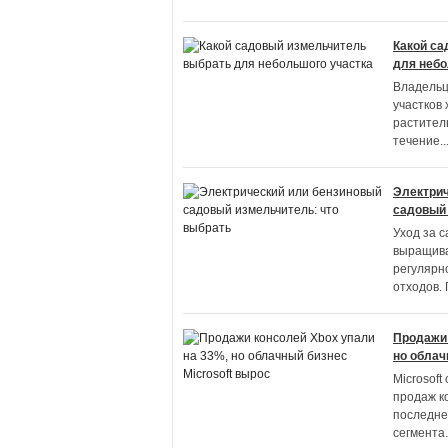
Какой са
для небо
Владельц
участков 
растител
течение
..
Электрич
садовый 
Уход за с
выращива
регулярн
отходов.
Продажи 
но облач
Microsoft
продаж к
последне
сегмента
.