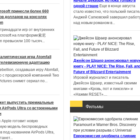
начале декабря, но пока только в
одной стране
Еще в конце августа
rosoft принесли более 660
стало известно, что польский писате
Пандемониум. Город
в долларов на консолях
Анджей Сапковский завершил работ
тёмных секретов -
on
над новым романом в...
Евгений Гаглоев
тринадцати игр от внутренних
icrosoft на платформе索尼
on превысили 100 тысяч
...
алиптическая игра Atomfall
Ученик рейнджера.
Джейсон Шраер анонсировал нову
 телевизионную адаптацию
Руины Горлана - Джон
книгу - PLAY NICE: The Rise, Fall, an
bellion, создавшая игру Atomfall,
Фланаган
Future of Blizzard Entertainment
о с продюсерской компанией Two
Игровой журналист и писатель
Pictures снимет сериал по
...
Джейсон Шраер, известный своими
книгами «Кровь, пот и пиксели» и
«Нажми RESET»,...
ожет выпустить премиальные
Фильмы
 AirPods Ultra со встроенными
и
 Apple готовит новую
кую модель беспроводных
В Китае литературную премию
 под названием AirPods Ultra,
получил роман, написанный с
Еврокомиссия одобрила слияние
станет
...
помощью ИИ
Профессор Пекинског