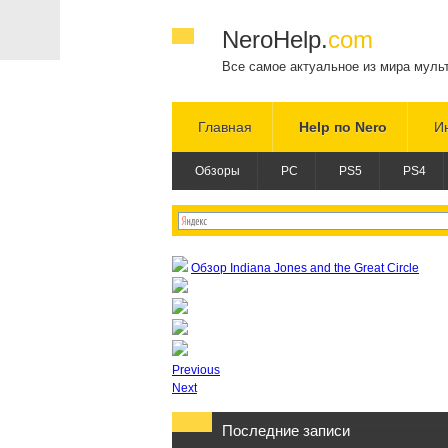
NeroHelp.
com
Все самое актуальное из мира муль
Главная
Help по Nero
И
Обзоры
PC
PS5
PS4
Обзор Indiana Jones and the Great Circle
Previous
Next
Последние записи