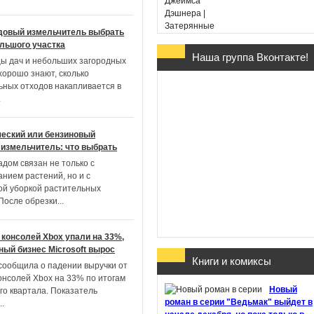
довый измельчитель выбрать
льшого участка
Наша группа Вконтакте!
ы дач и небольших загородных
Гарри Поттер и Дары
хорошо знают, сколько
Смерти - Дж. К. Ролин
ьных отходов накапливается в
(в переводе Марии
.
Спивак)
еский или бензиновый
измельчитель: что выбрать
адом связан не только с
нием растений, но и с
ой уборкой растительных
Хроники Этории. Тени
 После обрезки
...
прошлого - Михаил
Костин
консолей Xbox упали на 33%,
ный бизнес Microsoft вырос
Книги и комиксы
 сообщила о падении выручки от
онсолей Xbox на 33% по итогам
Здесь обитают
Новый
го квартала. Показатель
призраки - Джон Бойн
роман в серии "Ведьмак" выйдет в
..