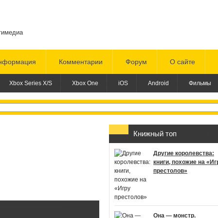
тимедиа
нформация
Комментарии
Форум
О сайте
Xbox Series X/S
Xbox One
iOS
Android
Фильмы
Обзор Call of Duty: Black Ops 6
Книжный топ
Другие королевства:
книги, похожие на «Иг
престолов»
Она — монстр.