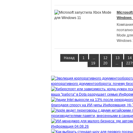
Microsof
Windows 
Компания 
поэтапно
Mode для
Windows 
Назад
1
...
12
13
14
19
20
...
227
корпоративного документооборота: почему безо
ваша "работа" в Dota разрушает семью
Информ
благодаря спросу на ИИ-чипы
Информация, Hi-
производителями памяти, внесенными в санкц
Информация
04.08.26