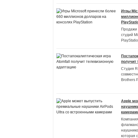
Игры Mic
миллионо
PlayStati
Продажи 
студий M
PlayStati
Постапок
получит
Студия Re
совместн
Brothers 
Apple м
наушники
камерам
Компания
флагманс
наушников
которая 