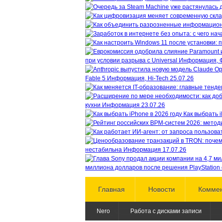
при условии разрыва с Universal
Информация, 
Fable 5
Информация, Hi-Tech
25.07.26
кухни
Информация
23.07.26
Как выбрать i
нестабильна
Информация
17.07.26
миллиона долларов после решения PlayStation 
Главная
Новости
Комме
Nero
Работа с дисками записи