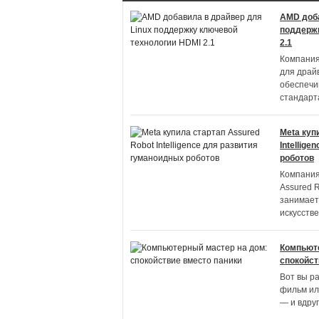
AMD доба
поддержк
2.1
Компания
для драй
обеспечи
стандарт
Meta куп
Intellig
роботов
Компания
Assured R
занимает
искусств
Компьюте
спокойст
Вот вы р
фильм ил
— и вдруг