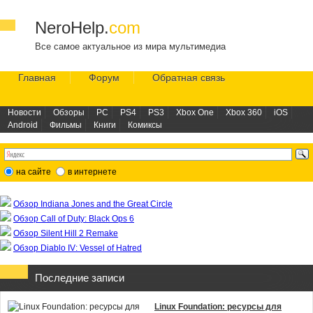
NeroHelp.
com
Все самое актуальное из мира мультимедиа
Главная
Форум
Обратная связь
Новости
Обзоры
PC
PS4
PS3
Xbox One
Xbox 360
iOS
Android
Фильмы
Книги
Комиксы
на сайте
в интернете
Обзор Indiana Jones and the Great Circle
Обзор Call of Duty: Black Ops 6
Обзор Silent Hill 2 Remake
Обзор Diablo IV: Vessel of Hatred
Последние записи
Linux Foundation: ресурсы для