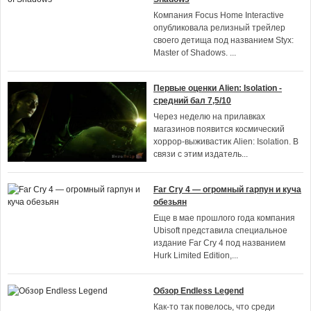
Компания Focus Home Interactive
опубликовала релизный трейлер
своего детища под названием Styx:
Master of Shadows.
...
Первые оценки Alien: Isolation -
средний бал 7,5/10
Через неделю на прилавках
магазинов появится космический
хоррор-выживастик Alien: Isolation. В
связи с этим издатель
...
Far Cry 4 — огромный гарпун и куча
обезьян
Еще в мае прошлого года компания
Ubisoft представила специальное
издание Far Cry 4 под названием
Hurk Limited Edition,
...
Обзор Endless Legend
Как-то так повелось, что среди