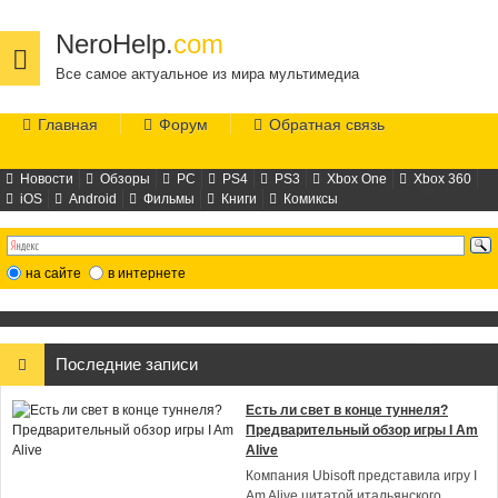
NeroHelp.
com
Все самое актуальное из мира мультимедиа
Главная
Форум
Обратная связь
Новости
Обзоры
PC
PS4
PS3
Xbox One
Xbox 360
iOS
Android
Фильмы
Книги
Комиксы
на сайте
в интернете
Последние записи
Есть ли свет в конце туннеля?
Предварительный обзор игры I Am
Alive
Компания Ubisoft представила игру I
Am Alive цитатой итальянского