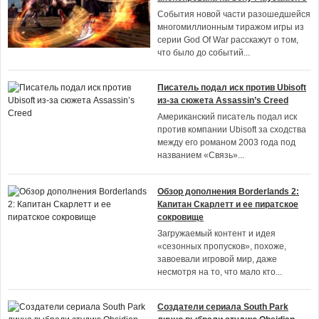
События новой части разошедшейся
многомиллионным тиражом игры из
серии God Of War расскажут о том,
что было до событий
...
Писатель подал иск против Ubisoft
из-за сюжета Assassin’s Creed
Американский писатель подал иск
против компании Ubisoft за сходства
между его романом 2003 года под
названием «Связь»
...
Обзор дополнения Borderlands 2:
Капитан Скарлетт и ее пиратское
сокровище
Загружаемый контент и идея
«сезонных пропусков», похоже,
завоевали игровой мир, даже
несмотря на то, что мало кто
...
Создатели сериала South Park