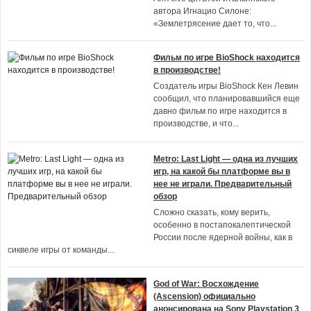
автора Игнацио Силоне:
«Землетрясение дает то, что
...
Фильм по игре BioShock находится
в производстве!
Создатель игры BioShock Кен Левин
сообщил, что планировавшийся еще
давно фильм по игре находится в
производстве, и что
...
Metro: Last Light — одна из лучших
игр, на какой бы платформе вы в
нее не играли. Предварительный
обзор
Сложно сказать, кому верить,
особенно в постапокалептической
России после ядерной войны, как в
сиквеле игры от команды
...
God of War: Восхождение
(Ascension) официально
анонсирована на Sony Playstation 3