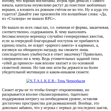
потому, что хорошо воспитаны. Игрок при деньгах с самого
начала, капиталы неумолимо растут до поистине заоблачных
вершин, а вложить их ровным счётом не во что. Ну и куда это
годится? Давайте уже произнесём эти волшебные слова: «Да,
из «Сталкера» не вышло RPG».
Не вышло во всех смыслах, т.е. начиная от формы, заканчивая,
соответственно, содержанием. К чему выполнять
бессмысленную вереницу случайно генерируемых квестов,
если за очередной благородный поступок не прибавится
единиц опыта, не осядет «рарного шмота» в карманах, а,
взглянув на обещанную награду, вы сможете лишь
снисходительно улыбнуться в ответ заказчику? Правильно,
совершенно ни к чему. Ведь утомительных заданий типа
«убей да принеси» нам вполне хватает и по основной
сюжетной линии. Но там они хотя бы держатся на более
убедительной мотивации и каком-никаком сюжете.
Сюжет игры не то чтобы блещет откровениями, но
раскрывается вполне сбалансированно, тщательно
поддерживая интригу на необходимом уровне, оставляя
достаточно пространства для размышлений. Вообще, это
довольно забавно, что у игрока с первых до последних шагов,