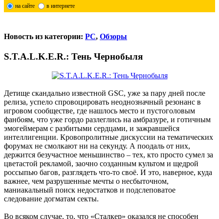
на сайте
в интернете
Новость из категории:
PC
,
Обзоры
S.T.A.L.K.E.R.: Тень Чернобыля
Детище скандально известной GSC, уже за пару дней после
релиза, успело спровоцировать неоднозначный резонанс в
игровом сообществе, где нашлось место и пустоголовым
фанбоям, что уже гордо разлеглись на амбразуре, и готичным
эмогеймерам с разбитыми сердцами, и зажравшейся
интеллигенции. Кровопролитные дискуссии на тематических
форумах не смолкают ни на секунду. А поодаль от них,
держится безучастное меньшинство – тех, кто просто сумел за
цветастой рекламой, заочно созданным культом и щедрой
россыпью багов, разглядеть что-то своё. И это, наверное, куда
важнее, чем разрушенные мечты о несбыточном,
маниакальный поиск недостатков и подслеповатое
следование догматам секты.
Во всяком случае, то, что «Сталкер» оказался не способен