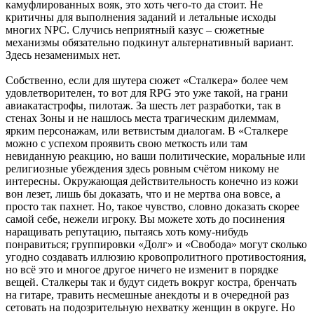
камуфлированных вояк, это хоть чего-то да стоит. Не
критичны для выполнения заданий и летальные исходы
многих NPC. Случись неприятный казус – сюжетные
механизмы обязательно подкинут альтернативный вариант.
Здесь незаменимых нет.
Собственно, если для шутера сюжет «Сталкера» более чем
удовлетворителен, то вот для RPG это уже такой, на грани
авиакатастрофы, пилотаж. За шесть лет разработки, так в
стенах Зоны и не нашлось места трагическим дилеммам,
ярким персонажам, или ветвистым диалогам. В «Сталкере
можно с успехом проявить свою меткость или там
невиданную реакцию, но ваши политические, моральные или
религиозные убеждения здесь ровным счётом никому не
интересны. Окружающая действительность конечно из кожи
вон лезет, лишь бы доказать, что и не мертва она вовсе, а
просто так пахнет. Но, такое чувство, словно доказать скорее
самой себе, нежели игроку. Вы можете хоть до посинения
наращивать репутацию, пытаясь хоть кому-нибудь
понравиться; группировки «Долг» и «Свобода» могут сколько
угодно создавать иллюзию кровопролитного противостояния,
но всё это и многое другое ничего не изменит в порядке
вещей. Сталкеры так и будут сидеть вокруг костра, бренчать
на гитаре, травить несмешные анекдоты и в очередной раз
сетовать на подозрительную нехватку женщин в округе. Но