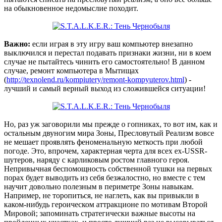
на обыкновенное недомыслие походит.
Важно:
если играя в эту игру ваш компьютер внезапно
выключился и перестал подавать признаки жизни, ни в коем
случае не пытайтесь чинить его самостоятельно! В данном
случае, ремонт компьютера в Мытищах
(
http://texnolend.ru/kompiutery/remont-kompyuterov.html
) -
лучший и самый верный выход из сложившейся ситуации!
Но, раз уж заговорили мы прежде о гопниках, то вот им, как и
остальным двуногим мира Зоны, Пресловутый Реализм вовсе
не мешает проявлять феноменальную меткость при любой
погоде. Это, впрочем, характерная черта для всех ex-USSR-
шутеров, наряду с карликовым ростом главного героя.
Непривычная беспомощность собственной тушки на первых
порах будет выводить из себя безжалостно, но вместе с тем
научит довольно полезным в периметре Зоны навыкам.
Например, не торопиться, не наглеть, как вы привыкли в
каком-нибудь героическом аттракционе по мотивам Второй
Мировой; запоминать стратегически важные высоты на