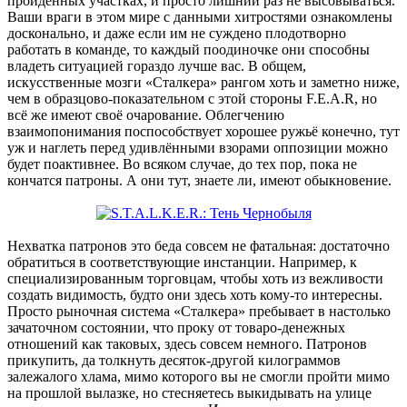
пройденных участках, и просто лишний раз не высовываться.
Ваши враги в этом мире с данными хитростями ознакомлены
досконально, и даже если им не суждено плодотворно
работать в команде, то каждый поодиночке они способны
владеть ситуацией гораздо лучше вас. В общем,
искусственные мозги «Сталкера» рангом хоть и заметно ниже,
чем в образцово-показательном с этой стороны F.E.A.R, но
всё же имеют своё очарование. Облегчению
взаимопонимания поспособствует хорошее ружьё конечно, тут
уж и наглеть перед удивлёнными взорами оппозиции можно
будет поактивнее. Во всяком случае, до тех пор, пока не
кончатся патроны. А они тут, знаете ли, имеют обыкновение.
Нехватка патронов это беда совсем не фатальная: достаточно
обратиться в соответствующие инстанции. Например, к
специализированным торговцам, чтобы хоть из вежливости
создать видимость, будто они здесь хоть кому-то интересны.
Просто рыночная система «Сталкера» пребывает в настолько
зачаточном состоянии, что проку от товаро-денежных
отношений как таковых, здесь совсем немного. Патронов
прикупить, да толкнуть десяток-другой килограммов
залежалого хлама, мимо которого вы не смогли пройти мимо
на прошлой вылазке, но стесняетесь выкидывать на улице