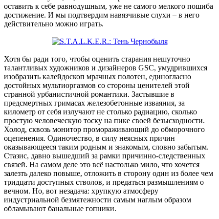
оставить к себе равнодушным, уже не самого мелкого пошиба
достижение. И мы подтвердим навязчивые слухи – в него
действительно можно играть.
Хотя бы ради того, чтобы оценить старания нешуточно
талантливых художников и дизайнеров GSC, умудрившихся
изобразить калейдоскоп мрачных полотен, единогласно
достойных мультиоргазмов со стороны ценителей этой
странной урбанистичной романтики. Застывшие в
предсмертных гримасах железобетонные изваяния, за
километр от себя излучают не столько радиацию, сколько
простую человеческую тоску на пике своей безысходности.
Холод, сквозь монитор промораживающий до обморочного
оцепенения. Одиночество, в силу неясных причин
оказывающееся таким родным и знакомым, словно забытым.
Стазис, давно вышедший за рамки причинно-следственных
связей. На самом деле это всё настолько мило, что хочется
залезть далеко повыше, отложить в сторону один из более чем
тридцати доступных стволов, и предаться размышлениям о
вечном. Но, вот незадача: хрупкую атмосферу
индустриальной безмятежности самым наглым образом
обламывают банальные гопники.