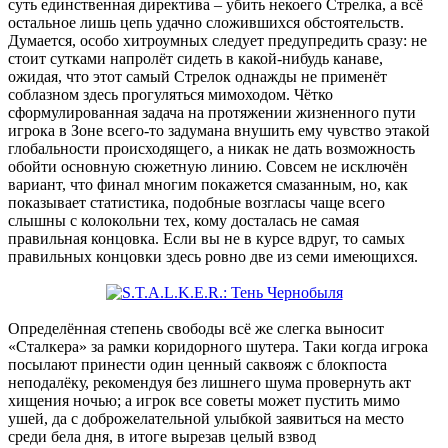
суть единственная директива – убить некоего Стрелка, а всё
остальное лишь цепь удачно сложившихся обстоятельств.
Думается, особо хитроумных следует предупредить сразу: не
стоит сутками напролёт сидеть в какой-нибудь канаве,
ожидая, что этот самый Стрелок однажды не применёт
соблазном здесь прогуляться мимоходом. Чётко
сформулированная задача на протяжении жизненного пути
игрока в Зоне всего-то задумана внушить ему чувство этакой
глобальности происходящего, а никак не дать возможность
обойти основную сюжетную линию. Совсем не исключён
вариант, что финал многим покажется смазанным, но, как
показывает статистика, подобные возгласы чаще всего
слышны с колокольни тех, кому досталась не самая
правильная концовка. Если вы не в курсе вдруг, то самых
правильных концовки здесь ровно две из семи имеющихся.
Определённая степень свободы всё же слегка выносит
«Сталкера» за рамки коридорного шутера. Таки когда игрока
посылают принести один ценный саквояж с блокпоста
неподалёку, рекомендуя без лишнего шума провернуть акт
хищения ночью; а игрок все советы может пустить мимо
ушей, да с доброжелательной улыбкой заявиться на место
среди бела дня, в итоге вырезав целый взвод