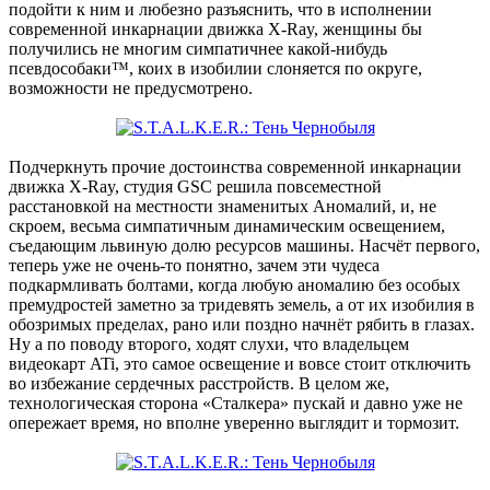
подойти к ним и любезно разъяснить, что в исполнении
современной инкарнации движка X-Ray, женщины бы
получились не многим симпатичнее какой-нибудь
псевдособаки™, коих в изобилии слоняется по округе,
возможности не предусмотрено.
Подчеркнуть прочие достоинства современной инкарнации
движка X-Ray, студия GSC решила повсеместной
расстановкой на местности знаменитых Аномалий, и, не
скроем, весьма симпатичным динамическим освещением,
съедающим львиную долю ресурсов машины. Насчёт первого,
теперь уже не очень-то понятно, зачем эти чудеса
подкармливать болтами, когда любую аномалию без особых
премудростей заметно за тридевять земель, а от их изобилия в
обозримых пределах, рано или поздно начнёт рябить в глазах.
Ну а по поводу второго, ходят слухи, что владельцем
видеокарт ATi, это самое освещение и вовсе стоит отключить
во избежание сердечных расстройств. В целом же,
технологическая сторона «Сталкера» пускай и давно уже не
опережает время, но вполне уверенно выглядит и тормозит.