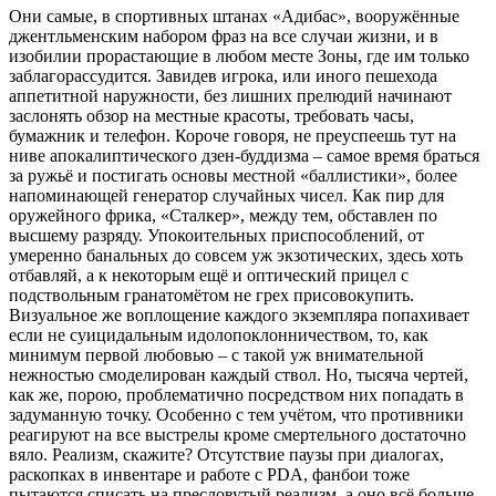
Они самые, в спортивных штанах «Адибас», вооружённые
джентльменским набором фраз на все случаи жизни, и в
изобилии прорастающие в любом месте Зоны, где им только
заблагорассудится. Завидев игрока, или иного пешехода
аппетитной наружности, без лишних прелюдий начинают
заслонять обзор на местные красоты, требовать часы,
бумажник и телефон. Короче говоря, не преуспеешь тут на
ниве апокалиптического дзен-буддизма – самое время браться
за ружьё и постигать основы местной «баллистики», более
напоминающей генератор случайных чисел. Как пир для
оружейного фрика, «Сталкер», между тем, обставлен по
высшему разряду. Упокоительных приспособлений, от
умеренно банальных до совсем уж экзотических, здесь хоть
отбавляй, а к некоторым ещё и оптический прицел с
подствольным гранатомётом не грех присовокупить.
Визуальное же воплощение каждого экземпляра попахивает
если не суицидальным идолопоклонничеством, то, как
минимум первой любовью – с такой уж внимательной
нежностью смоделирован каждый ствол. Но, тысяча чертей,
как же, порою, проблематично посредством них попадать в
задуманную точку. Особенно с тем учётом, что противники
реагируют на все выстрелы кроме смертельного достаточно
вяло. Реализм, скажите? Отсутствие паузы при диалогах,
раскопках в инвентаре и работе с PDA, фанбои тоже
пытаются списать на пресловутый реализм, а оно всё больше