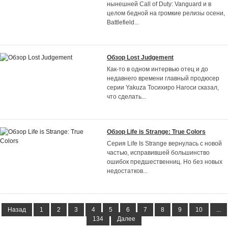
нынешней Call of Duty: Vanguard и в
целом бедной на громкие релизы осени,
Battlefield
...
Обзор Lost Judgement
Как-то в одном интервью отец и до
недавнего времени главный продюсер
серии Yakuza Тосихиро Нагоси сказал,
что сделать
...
Обзор Life is Strange: True Colors
Серия Life Is Strange вернулась с новой
частью, исправившей большинство
ошибок предшественниц. Но без новых
недостатков
...
Назад
1
2
3
4
5
6
7
8
9
10
...
134
Далее