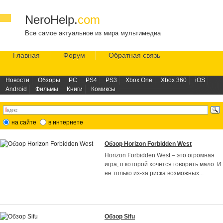
NeroHelp.
com
Все самое актуальное из мира мультимедиа
Главная
Форум
Обратная связь
Новости
Обзоры
PC
PS4
PS3
Xbox One
Xbox 360
iOS
Android
Фильмы
Книги
Комиксы
на сайте
в интернете
Обзор Horizon Forbidden West
Horizon Forbidden West – это огромная
игра, о которой хочется говорить мало. И
не только из-за риска возможных
...
Обзор Sifu