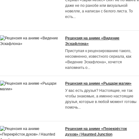
Cериал «Звуки небес» снят не по манге и
даже не по ранобе или визуальной
новелле, а написан с белого листа. То
есть
...
Рецензия на аниме «Видение
Эскафлона»
Приступая к рецензированию такого,
несомненно, известного сериала, как
«Видение Эскафлона», хочется
напомнить о
...
Рецензия на аниме «Рыцари магии»
У вас есть друзья? Настоящие, не так
чтобы знакомые, а именно настоящие
друзья, которые в любой момент готовы
помочь
...
Рецензия на аниме «Перекрёсток
духов» / Haunted Junction