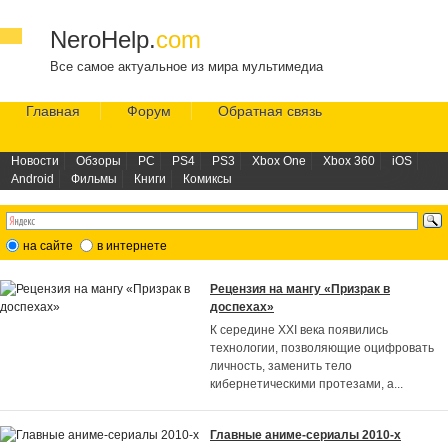
NeroHelp.
com
Все самое актуальное из мира мультимедиа
Главная
Форум
Обратная связь
Новости
Обзоры
PC
PS4
PS3
Xbox One
Xbox 360
iOS
Android
Фильмы
Книги
Комиксы
на сайте
в интернете
Рецензия на мангу «Призрак в
доспехах»
К середине XXI века появились
технологии, позволяющие оцифровать
личность, заменить тело
кибернетическими протезами, а
...
Главные аниме-сериалы 2010-х