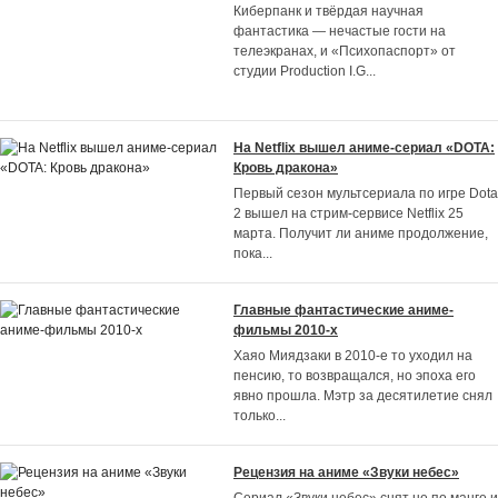
Киберпанк и твёрдая научная
фантастика — нечастые гости на
телеэкранах, и «Психопаспорт» от
студии Production I.G
...
На Netflix вышел аниме-сериал «DOTA:
Кровь дракона»
Первый сезон мультсериала по игре Dota
2 вышел на стрим-сервисе Netflix 25
марта. Получит ли аниме продолжение,
пока
...
Главные фантастические аниме-
фильмы 2010-х
Хаяо Миядзаки в 2010-е то уходил на
пенсию, то возвращался, но эпоха его
явно прошла. Мэтр за десятилетие снял
только
...
Рецензия на аниме «Звуки небес»