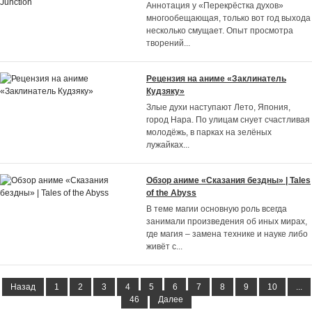
Аннотация у «Перекрёстка духов»
многообещающая, только вот год выхода
несколько смущает. Опыт просмотра
творений
...
Рецензия на аниме «Заклинатель
Кудзяку»
Злые духи наступают Лето, Япония,
город Нара. По улицам снует счастливая
молодёжь, в парках на зелёных
лужайках
...
Обзор аниме «Сказания бездны» | Tales
of the Abyss
В теме магии основную роль всегда
занимали произведения об иных мирах,
где магия – замена технике и науке либо
живёт с
...
Назад
1
2
3
4
5
6
7
8
9
10
...
46
Далее