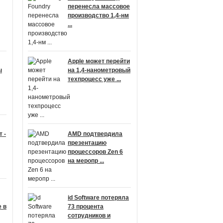
перенесла массовое
производство 1,4-нм
...
Apple может перейти
ы
на 1,4-нанометровый
техпроцесс уже ...
 -
AMD подтвердила
презентацию
процессоров Zen 6
на меропр ...
id Software потеряла
 в
73 процента
сотрудников и