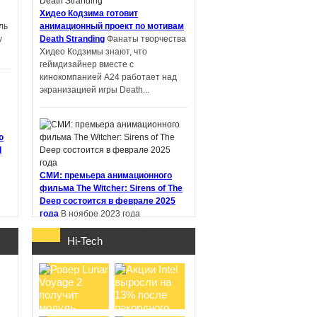
Хидео Кодзима готовит
ль
анимационный проект по мотивам
у
Death Stranding
Фанаты творчества
PIN-UP: что
Хидео Кодзимы знают, что
проверить перед
геймдизайнер вместе с
регистрацией и
кинокомпанией A24 работает над
первым депоз ...
экранизацией игры Death...
ю
d
Samsung работает
над новыми
СМИ: премьера анимационного
наушниками Galaxy
фильма The Witcher: Sirens of The
Buds с не ...
Deep состоится в феврале 2025
года
В ноябре 2023 года
стриминговый сервис Netflix
анонсировал анимационный фильм
Hi-Tech
"Ведьмак: Сирены глубин" (The
Witcher:...
о