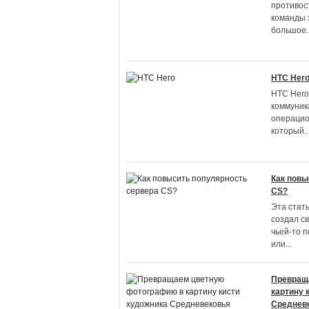
противос
команды з
большое
.
HTC Her
HTC Hero
коммуник
операцио
который
..
Как повы
CS?
Эта стать
создал с
чьей-то п
или
...
Превращ
картину 
Среднев