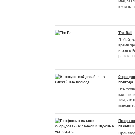
меч, раз
к компьют
The Ball
Любой, к
время про
игрой в P
разитель
9 трендо
полгода
Веб-техн
каждый де
том, что 
мировые
.
Професс
панели и
Производ