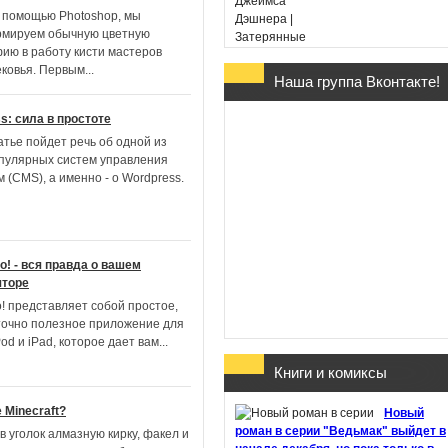
с помощью Photoshop, мы
мируем обычную цветную
ию в работу кисти мастеров
ковья. Первым
...
Наша группа Вконтакте!
Гарри Поттер и Дары
Смерти - Дж. К. Ролин
s: сила в простоте
(в переводе Марии
атье пойдет речь об одной из
Спивак)
пулярных систем управления
 (CMS), а именно - о Wordpress.
Go! - вся правда о вашем
Хроники Этории. Тени
яторе
прошлого - Михаил
o! представляет собой простое,
Костин
точно полезное приложение для
Pod и iPad, которое дает вам
...
Книги и комиксы
Здесь обитают
 Minecraft?
Новый
призраки - Джон Бойн
роман в серии "Ведьмак" выйдет в
 уголок алмазную кирку, факел и