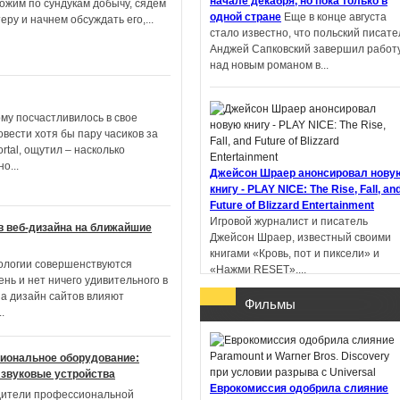
начале декабря, но пока только в
ложим по сундукам добычу, сядем
одной стране
Еще в конце августа
еру и начнем обсуждать его,
...
стало известно, что польский писате
Пандемониум. Город
Анджей Сапковский завершил работ
тёмных секретов -
над новым романом в...
Евгений Гаглоев
ому посчастливилось в свое
вести хотя бы пару часиков за
ortal, ощутил – насколько
но
...
Ученик рейнджера.
Джейсон Шраер анонсировал нову
Руины Горлана - Джон
книгу - PLAY NICE: The Rise, Fall, an
Фланаган
Future of Blizzard Entertainment
Игровой журналист и писатель
в веб-дизайна на ближайшие
Джейсон Шраер, известный своими
книгами «Кровь, пот и пиксели» и
ологии совершенствуются
«Нажми RESET»,...
нь и нет ничего удивительного в
на дизайн сайтов влияют
Фильмы
..
иональное оборудование:
В Китае литературную премию
 звуковые устройства
получил роман, написанный с
Еврокомиссия одобрила слияние
помощью ИИ
Профессор Пекинског
ители профессиональной