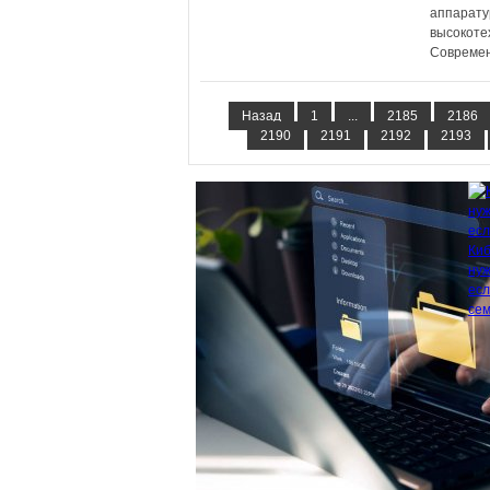
аппарату
высокоте
Совреме
Назад
1
...
2185
2186
2190
2191
2192
2193
Киб
нуж
есл
се