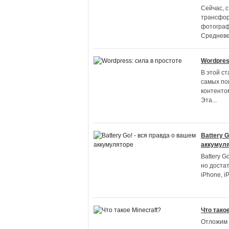
Сейчас, 
трансфор
фотограф
Средневе
Wordpres
В этой ст
самых по
контентом
Эта
...
Battery 
аккумул
Battery G
но доста
iPhone, i
Что такое
Отложим в