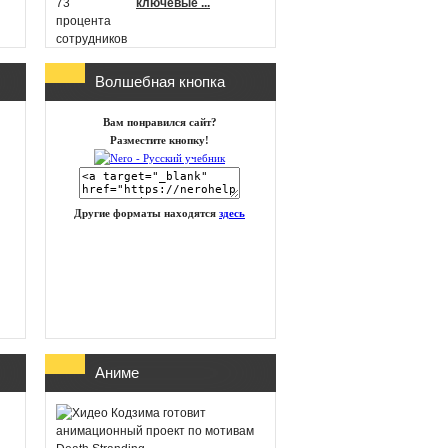
ключевые ...
Волшебная кнопка
г
Microsoft
Вам понравился сайт?
анонсировала новые
Разместите кнопку!
игры в Xbox Game
Pass на п ...
Другие форматы находятся
здесь
id Software работает
над новой частью
DOOM
Глава Xbox
Аниме
представила план
восстановления
бизнеса посл ...