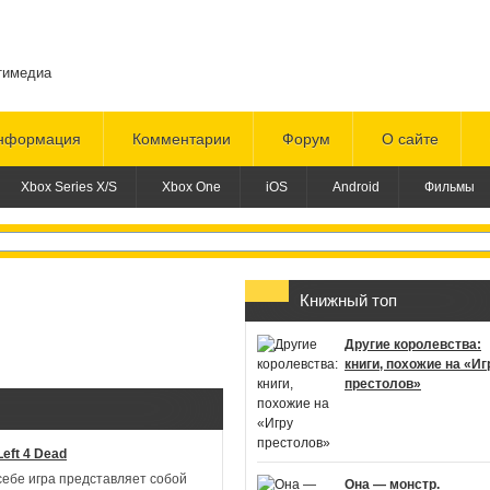
тимедиа
нформация
Комментарии
Форум
О сайте
Xbox Series X/S
Xbox One
iOS
Android
Фильмы
Книжный топ
Другие королевства:
книги, похожие на «Иг
престолов»
eft 4 Dead
себе игра представляет собой
Она — монстр.