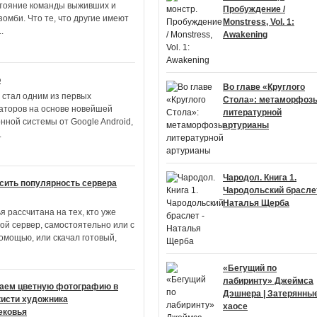
тояние команды выживших и
Пробуждение /
омби. Что те, что другие имеют
Monstress, Vol. 1:
..
Awakening
o
Во главе «Круглого
 стал одним из первых
Стола»: метаморфоз
аторов на основе новейшей
литературной
нной системы от Google Android,
артурианы
.
Чародол. Книга 1.
сить популярность сервера
Чародольский браслет
Наталья Щерба
я рассчитана на тех, кто уже
вой сервер, самостоятельно или с
омощью, или скачал готовый,
«Бегущий по
лабиринту» Джеймса
аем цветную фотографию в
Дэшнера | Затерянные
кисти художника
хаосе
ековья