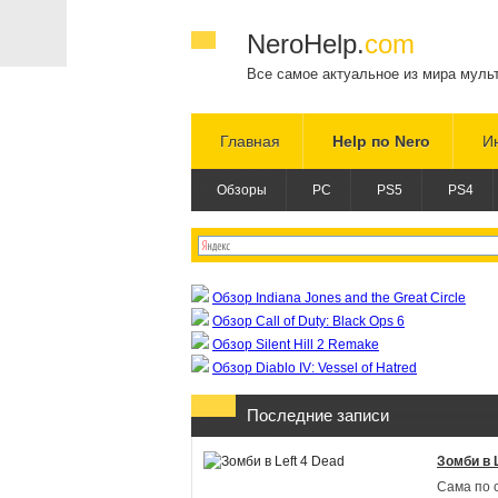
NeroHelp.
com
Все самое актуальное из мира муль
Главная
Help по Nero
И
Обзоры
PC
PS5
PS4
Обзор Indiana Jones and the Great Circle
Обзор Call of Duty: Black Ops 6
Обзор Silent Hill 2 Remake
Обзор Diablo IV: Vessel of Hatred
Последние записи
Зомби в L
Сама по 