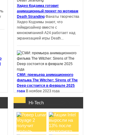
Хидео Кодзима готовит
ль
анимационный проект по мотивам
у
Death Stranding
Фанаты творчества
PIN-UP: что
Хидео Кодзимы знают, что
проверить перед
геймдизайнер вместе с
регистрацией и
кинокомпанией A24 работает над
первым депоз ...
экранизацией игры Death...
ю
d
Samsung работает
над новыми
СМИ: премьера анимационного
наушниками Galaxy
фильма The Witcher: Sirens of The
Buds с не ...
Deep состоится в феврале 2025
года
В ноябре 2023 года
стриминговый сервис Netflix
анонсировал анимационный фильм
Hi-Tech
"Ведьмак: Сирены глубин" (The
Witcher:...
о