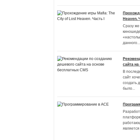
Прохожден
Heaven. Ч
Сразу же
киношеде
«настоль
данного
...
Рекомен
сайта на
В послед
сайт хоч
создать д
было
...
Програм
Разработ
платформ
работающ
является