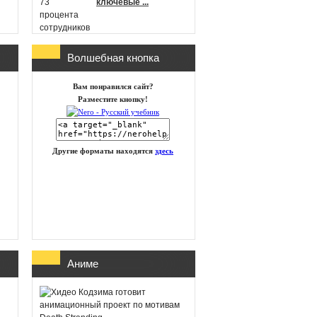
ключевые ...
Волшебная кнопка
г
Microsoft
Вам понравился сайт?
анонсировала новые
Разместите кнопку!
игры в Xbox Game
Pass на п ...
Другие форматы находятся
здесь
id Software работает
над новой частью
DOOM
Глава Xbox
Аниме
представила план
восстановления
бизнеса посл ...