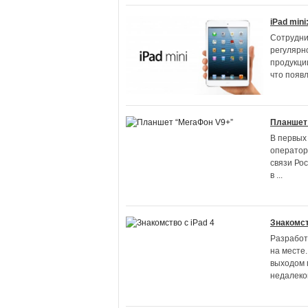
iPad mini
Сотрудни
регулярн
продукци
что появ
Планшет
В первых
оператор
связи Ро
в
...
Знакомст
Разработ
на месте
выходом 
недалек