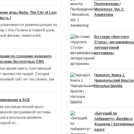
Пробуждение /
Monstress, Vol. 1:
ие игры Mafia: The City of Lost
Awakening
асть I
 улавливается реминисценция на
вр с Аль Пачино в главной роли,
ный фильм» любителей
Во главе «Круглого
Стола»: метаморфоз
литературной
артурианы
дации по созданию дешевого
 основе бесплатных CMS
нее время иметь собственный
ет множество людей. Сегодня
Чародол. Книга 1.
ешевый сайт не так сложно, как
Чародольский браслет
Наталья Щерба
мирование в ACE
ка распределенной кросс-
енной программной системы,
«Бегущий по
ей в реальном времени
лабиринту» Джеймса
 одной из
...
Дэшнера | Затерянные
хаосе