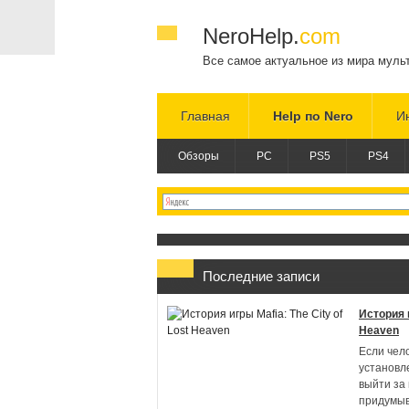
NeroHelp.
com
Все самое актуальное из мира муль
Главная
Help по Nero
И
Обзоры
PC
PS5
PS4
Последние записи
История и
Heaven
Если чел
установл
выйти за
придумы