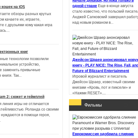
начале декабря, но пока только в
одной стране
Еще в конце августа
 кошек на iOS
стало известно, что польский писате
итаете обзоры разных крутых
Пандемониум. Город
Анджей Сапковский завершил работ
ом качаете их, играете,
тёмных секретов -
над новым романом в...
е с друзьями кому какая игра
Евгений Гаглоев
ась.
...
ектронных книг
Ученик рейнджера.
ные технологии позволили
Джейсон Шраер анонсировал нову
Руины Горлана - Джон
уникальное устройство,
книгу - PLAY NICE: The Rise, Fall, an
Фланаган
е заменить привычные
Future of Blizzard Entertainment
книги. Так
...
Игровой журналист и писатель
Джейсон Шраер, известный своими
книгами «Кровь, пот и пиксели» и
«Нажми RESET»,...
Sam 2: сюжет и геймплей
 линия игры не отличается
Фильмы
атейливостью. Роланда со своими
 нуждаются в помощи героя,
.
В Китае литературную премию
получил роман, написанный с
Еврокомиссия одобрила слияние
помощью ИИ
Профессор Пекинског