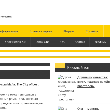
тимедиа
нформация
Комментарии
Форум
О сайте
Xbox Series X/S
Xbox One
iOS
Android
Фильмы
Книжный топ
Другие королевства:
книги, похожие на «Иг
гры Mafia: The City of Lost
престолов»
овек не может вписаться в
енные рамки, если он хочет
 пределы этих ограничений, он
вает
...
Она — монстр.