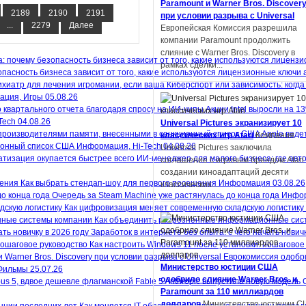
Paramount и Warner Bros. Discover
университета Шэнь Ян получил
2189
2190
2191
при условии разрыва с Universal
престижную награду на литературн
...
2279
Далее
Европейская Комиссия разрешила
конкурсе в Китае. Но оказалось,...
компании Paramount продолжить
слияние с Warner Bros. Discovery в
рамках сделки...
пасность бизнеса зависит от того, какие используются лицензионные ключи 
Киберспорт или зависимость: когда
ация, Игры
05.08.26
Акции Intel выросли на 1
Автор фанфиков по «Властелину
Tech
04.08.26
Universal Pictures экранизирует 10
колец» подал в суд на Amazon и
Apple веде
классических игр Atari
Компания
теперь должен выплатить компани
ионный список США
Информация, Hi-Tech
04.08.26
Universal Pictures заключила
$134 тысяч
Деметрий Полихрон,
ИИ-менеджер для малого бизнеса: где авт
соглашение с игровым брендом Atari
обвинивший Amazon и Tolkien Estate 
создании киноадаптаций десяти
том, что компании украли идеи из ег
Как выбрать стендап-шоу для первого посещения
Информация
03.08.26
классических...
фанфика по «Властелину...
Очередь за Steam Machine уже растянулась до конца года
Инфор
Как цифровизация меняет современную складскую логистику
Как объединить разрозненные информационные сис
Заработок в интернете без опыта: с чего начать новичк
Как настроить Windows 11 после установки: пошаговое
Еврокомиссия одобри
Apple экранизирует серию научно-
Министерство юстиции США
Фильмы
25.07.26
фантастических книг «Дневники
одобрило слияние Warner Bros. и
Anthropic выпустила новую модель 
Киллербота»
Apple работает над
Paramount за 110 миллиардов
экранизацией отмеченных премией
долларов
Министерство юстиции С