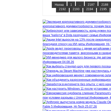
Назад
1
...
2187
2188
2192
2193
2194
2195
корпоративного документооборота: почему безо
ваша "работа" в Dota разрушает семью
Информ
благодаря спросу на ИИ-чипы
Информация, Hi-
производителями памяти, внесенными в санкц
Информация
04.08.26
при условии разрыва с Universal
Информация, 
Fable 5
Информация, Hi-Tech
25.07.26