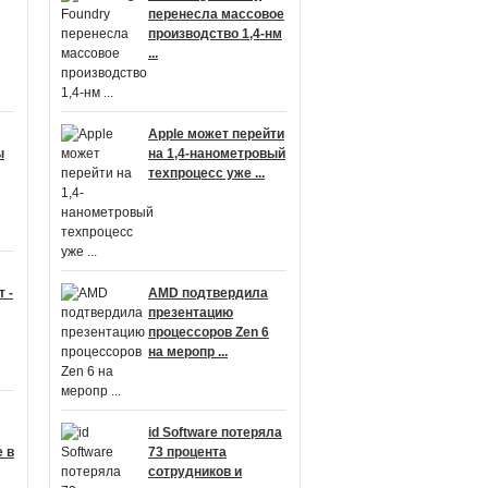
перенесла массовое
производство 1,4-нм
...
Apple может перейти
ы
на 1,4-нанометровый
техпроцесс уже ...
 -
AMD подтвердила
презентацию
процессоров Zen 6
на меропр ...
id Software потеряла
 в
73 процента
сотрудников и