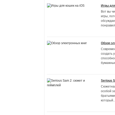
Игры для
Вот вы ч
игры, пот
обсуждает
понравил
Обзор эл
Современ
создать 
способно
бумажные 
Serious 
Сюжетная
особой з
братьями
который
..