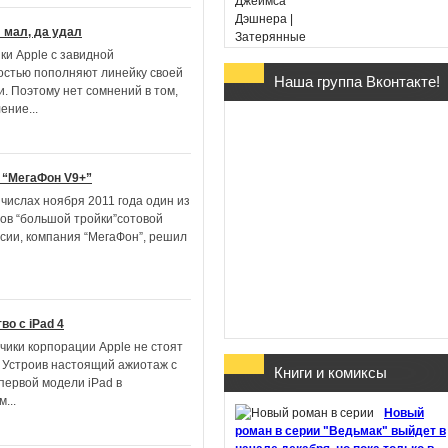
: мал, да удал
ки Apple с завидной
остью пополняют линейку своей
Наша группа Вконтакте!
и. Поэтому нет сомнений в том,
Гарри Поттер и Дары
ление
...
Смерти - Дж. К. Ролин
(в переводе Марии
Спивак)
 “МегаФон V9+”
 числах ноября 2011 года один из
ов “большой тройки”сотовой
ссии, компания “МегаФон”, решил
Хроники Этории. Тени
прошлого - Михаил
Костин
во с iPad 4
чики корпорации Apple не стоят
. Устроив настоящий ажиотаж с
Книги и комиксы
первой модели iPad в
ом
...
Здесь обитают
Новый
призраки - Джон Бойн
роман в серии "Ведьмак" выйдет в