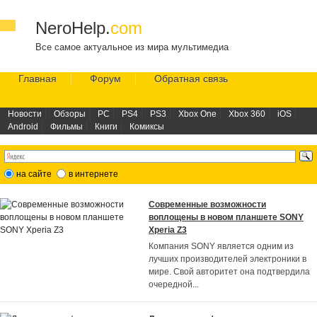
NeroHelp.
com
Все самое актуальное из мира мультимедиа
Главная
Форум
Обратная связь
Новости
Обзоры
PC
PS4
PS3
Xbox One
Xbox 360
iOS
Android
Фильмы
Книги
Комиксы
на сайте
в интернете
Современные возможности
воплощены в новом планшете SONY
Xperia Z3
Компания SONY является одним из
лучших производителей электроники в
мире. Свой авторитет она подтвердила
очередной
...