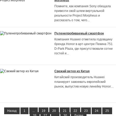
Morpheus
Помните, как компания Sony обещала
привезти свой шлем виртуальной
реальности Project Morpheus и
рассказать о том, чего
...
Пуленепробиваемый смартфон
Компания Huawei отметила годовщину
бренда Honor в арт-центре Пекина 751
D-Park Plaza, где присутствовали сотни
гостей и
...
Свежий ветер из Китая
Китайский производитель Huawei
планирует завоевать европейский
рынок, выпустив новую линейку Honor.
...
Назад
1
...
19
20
21
22
23
24
25
26
27
...
30
Далее