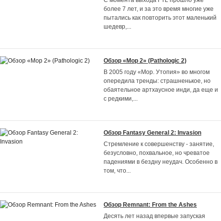
С момента выхода FTL прошло уже
более 7 лет, и за это время многие уже
пытались как повторить этот маленький
шедевр,
...
Обзор «Мор 2» (Pathologic 2)
В 2005 году «Мор. Утопия» во многом
опередила тренды: страшненькое, но
обаятельное артхаусное инди, да еще и
с редкими,
...
Обзор Fantasy General 2: Invasion
Стремление к совершенству - занятие,
безусловно, похвальное, но чреватое
падениями в бездну неудач. Особенно в
том, что
...
Обзор Remnant: From the Ashes
Десять лет назад впервые запуская