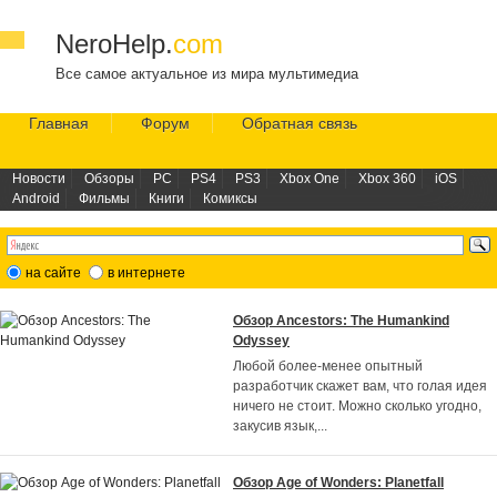
NeroHelp.
com
Все самое актуальное из мира мультимедиа
Главная
Форум
Обратная связь
Новости
Обзоры
PC
PS4
PS3
Xbox One
Xbox 360
iOS
Android
Фильмы
Книги
Комиксы
на сайте
в интернете
Обзор Ancestors: The Humankind
Odyssey
Любой более-менее опытный
разработчик скажет вам, что голая идея
ничего не стоит. Можно сколько угодно,
закусив язык,
...
Обзор Age of Wonders: Planetfall