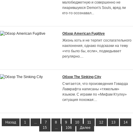
малобюджетную и совершенно не
пиарившуюся Demon's Souls, вряд ли
кто-то осознавал
...
Обзор American Fugitive
Жизнь хоть и не терпит сослагательного
наклонения, однако подсказки на тему
«что было бы, если», подкидывает
регулярно.
...
Обзор The Sinking City
Считается, что произведения Говарда
Лавкрафта написаны «тяжелым»
языком. С играми по «Мифам Ктулху»
ситуация похожая:
...
Назад
1
...
7
8
9
10
11
12
13
14
15
...
106
Далее